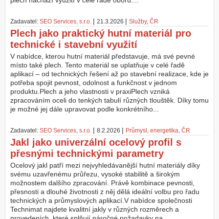
plech nachází využití v celé řadě oborů....
Z
|
|
Zadavatel:
SEO Services, s.r.o.
21.3.2026
Služby
,
ČR
a
Plech jako praktický hutní materiál pro
l
o
technické i stavební využití
ž
V nabídce, kterou hutní materiál představuje, má své pevné
i
místo také plech. Tento materiál se uplatňuje v celé řadě
t
aplikací – od technických řešení až po stavební realizace, kde je
ú
potřeba spojit pevnost, odolnost a funkčnost v jednom
č
produktu.Plech a jeho vlastnosti v praxiPlech vzniká
e
zpracováním oceli do tenkých tabulí různých tlouštěk. Díky tomu
t
je možné jej dále upravovat podle konkrétního...
|
|
Zadavatel:
SEO Services, s.r.o.
8.2.2026
Průmysl, energetika
,
ČR
Jakl jako univerzální ocelový profil s
přesnými technickými parametry
Ocelový jakl patří mezi nejvyhledávanější hutní materiály díky
svému uzavřenému průřezu, vysoké stabilitě a širokým
možnostem dalšího zpracování. Právě kombinace pevnosti,
přesnosti a dlouhé životnosti z něj dělá ideální volbu pro řadu
technických a průmyslových aplikací.V nabídce společnosti
Technimat najdete kvalitní jakly v různých rozměrech a
provedeních, které splňují náročné požadavky na...