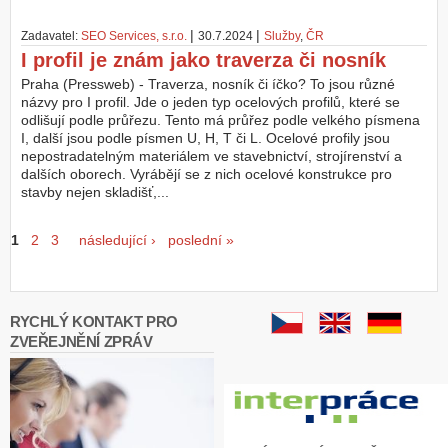
|
|
Zadavatel:
SEO Services, s.r.o.
30.7.2024
Služby
,
ČR
I profil je znám jako traverza či nosník
Praha (Pressweb) - Traverza, nosník či íčko? To jsou různé
názvy pro I profil. Jde o jeden typ ocelových profilů, které se
odlišují podle průřezu. Tento má průřez podle velkého písmena
I, další jsou podle písmen U, H, T či L. Ocelové profily jsou
nepostradatelným materiálem ve stavebnictví, strojírenství a
dalších oborech. Vyrábějí se z nich ocelové konstrukce pro
stavby nejen skladišť,...
Stránky
1
2
3
následující ›
poslední »
RYCHLÝ KONTAKT PRO
ZVEŘEJNĚNÍ ZPRÁV