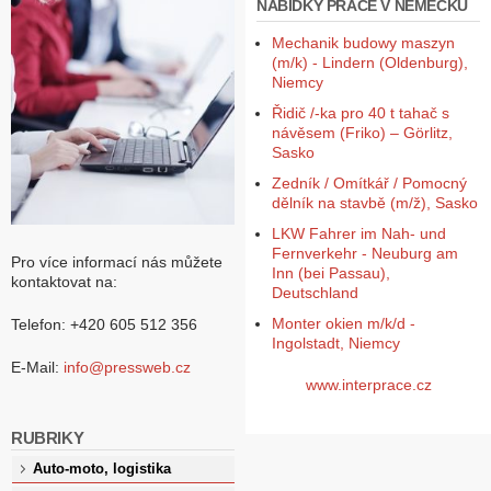
NABÍDKY PRÁCE V NĚMECKU
Mechanik budowy maszyn
(m/k) - Lindern (Oldenburg),
Niemcy
Řidič /-ka pro 40 t tahač s
návěsem (Friko) – Görlitz,
Sasko
Zedník / Omítkář / Pomocný
dělník na stavbě (m/ž), Sasko
LKW Fahrer im Nah- und
Fernverkehr - Neuburg am
Pro více informací nás můžete
Inn (bei Passau),
kontaktovat na:
Deutschland
Monter okien m/k/d -
Telefon: +420 605 512 356
Ingolstadt, Niemcy
E-Mail:
info@pressweb.cz
www.interprace.cz
RUBRIKY
Auto-moto, logistika