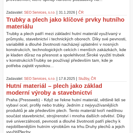
|
|
Zadavatel:
SEO Services, s.r.o.
31.1.2026
ČR
Trubky a plech jako klíčové prvky hutního
materiálu
Trubky a plech patří mezi základní hutní materiál využívaný v
průmyslu, stavebnictví i technických oborech. Díky své pevnosti,
variabilitě a dlouhé životnosti nacházejí uplatnění v nosných
konstrukcích, technologických celcích i menších zakázkách, kde
je kladen důraz na přesnost a spolehlivost.Široké využití trubek
v konstrukcíchTrubky se používají především tam, kde je
potřeba zajistit vysokou...
|
|
Zadavatel:
SEO Services, s.r.o.
17.8.2025
Služby
,
ČR
Hutní materiál – plech jako základ
moderní výroby a stavebnictví
Praha (Pressweb) - Když se řekne hutní materiál, většině lidí se
vybaví ocel, profily nebo trubky. Jedním z nejvyužívanějších
produktů je ale především plech. Tento materiál tvoří nedílnou
součást stavebnictví, strojírenství i mnoha dalších odvětví. Díky
své univerzálnosti, pevnosti a dlouhé životnosti patří plechy k
nejoblíbenějším hutním výrobkům na trhu.Druhy plechů a jejich
využitíPlechy...