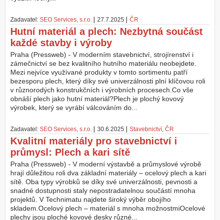
|
|
Zadavatel:
SEO Services, s.r.o.
27.7.2025
ČR
Hutní materiál a plech: Nezbytná součást
každé stavby i výroby
Praha (Pressweb) - V moderním stavebnictví, strojírenství i
zámečnictví se bez kvalitního hutního materiálu neobejdete.
Mezi nejvíce využívané produkty v tomto sortimentu patří
bezesporu plech, který díky své univerzálnosti plní klíčovou roli
v různorodých konstrukčních i výrobních procesech.Co vše
obnáší plech jako hutní materiál?Plech je plochý kovový
výrobek, který se vyrábí válcováním do...
|
|
Zadavatel:
SEO Services, s.r.o.
30.6.2025
Stavebnictví
,
ČR
Kvalitní materiály pro stavebnictví i
průmysl: Plech a kari sítě
Praha (Pressweb) - V moderní výstavbě a průmyslové výrobě
hrají důležitou roli dva základní materiály – ocelový plech a kari
sítě. Oba typy výrobků se díky své univerzálnosti, pevnosti a
snadné dostupnosti staly nepostradatelnou součástí mnoha
projektů. V Technimatu najdete široký výběr obojího
skladem.Ocelový plech – materiál s mnoha možnostmiOcelové
plechy jsou ploché kovové desky různé...