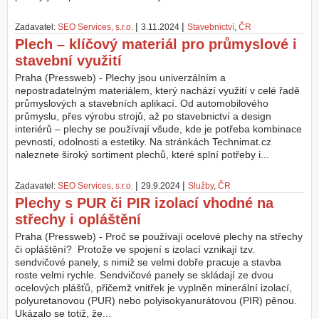
|
|
Zadavatel:
SEO Services, s.r.o.
3.11.2024
Stavebnictví
,
ČR
Plech – klíčový materiál pro průmyslové i
stavební využití
Praha (Pressweb) - Plechy jsou univerzálním a
nepostradatelným materiálem, který nachází využití v celé řadě
průmyslových a stavebních aplikací. Od automobilového
průmyslu, přes výrobu strojů, až po stavebnictví a design
interiérů – plechy se používají všude, kde je potřeba kombinace
pevnosti, odolnosti a estetiky. Na stránkách Technimat.cz
naleznete široký sortiment plechů, které splní potřeby i...
|
|
Zadavatel:
SEO Services, s.r.o.
29.9.2024
Služby
,
ČR
Plechy s PUR či PIR izolací vhodné na
střechy i opláštění
Praha (Pressweb) - Proč se používají ocelové plechy na střechy
či opláštění? Protože ve spojení s izolací vznikají tzv.
sendvičové panely, s nimiž se velmi dobře pracuje a stavba
roste velmi rychle. Sendvičové panely se skládají ze dvou
ocelových plášťů, přičemž vnitřek je vyplněn minerální izolací,
polyuretanovou (PUR) nebo polyisokyanurátovou (PIR) pěnou.
Ukázalo se totiž, že...