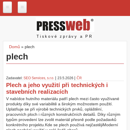
Přejít k hlavnímu obsahu
P
r
e
s
Pressweb
Tiskové zprávy a PR
s
w
Domů
»
plech
e
Jste zde
plech
b
.
c
z
|
|
Zadavatel:
SEO Services, s.r.o.
23.5.2026
ČR
N
Plech a jeho využití při technických i
a
stavebních realizacích
š
e
V nabídce hutního materiálu patří plech mezi často využívané
s
produkty díky své variabilitě a širokým možnostem použití.
l
Uplatňuje se při výrobě technických prvků, opláštění,
u
pracovních ploch i různých konstrukčních detailů. Díky různým
ž
typům provedení lze zvolit materiál přesně podle požadavků
b
konkrétního projektu.Kde se plech používá nejčastějiModerní
y