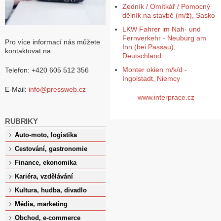
Zedník / Omítkář / Pomocný
dělník na stavbě (m/ž), Sasko
LKW Fahrer im Nah- und
Fernverkehr - Neuburg am
Pro více informací nás můžete
Inn (bei Passau),
kontaktovat na:
Deutschland
Monter okien m/k/d -
Telefon: +420 605 512 356
Ingolstadt, Niemcy
E-Mail:
info@pressweb.cz
www.interprace.cz
RUBRIKY
Auto-moto, logistika
Cestování, gastronomie
Finance, ekonomika
Kariéra, vzdělávání
Kultura, hudba, divadlo
Média, marketing
Obchod, e-commerce