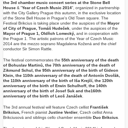
the 3
rd
chamber music concert series at the Stone Bell
House
& "
Year of Czech Music 2014
", organized in partnership
with the City Gallery Prague this autumn, in the exclusive location
of the Stone Bell House in Prague's Old Town square. The
Festival Brikcius is taking place under the auspices of the
Mayor
of City of Prague, Tomáš Hudeček
, under the auspices of the
Mayor of Prague 1, Oldřich Lomecký,
and in cooperation with
the Prague 1. The artistic patrons of the Year of Czech Music
2014 are the mezzo soprano Magdalena Kožená and the chief
conductor Sir Simon Rattle.
The festival commemorates the
55
th
anniversary of the death
of Bohuslav Martinů, the 70
th
anniversary of the death of
Zikmund Schul, the 95
th
anniversary of the birth of Gideon
Klein, the 110
th
anniversary of the death of Antonín Dvořák,
the 110
th
anniversary of the birth of Iša Krejčí, the 120
th
anniversary of the birth of Erwin Schulhoff, the 140
th
anniversary of the birth of Josef Suk and the160
th
anniversary of the birth of Leoš Janáček
.
The 3rd annual festival will feature Czech cellist
František
Brikcius,
French pianist
Justine Verdier
, Czech cellist Anna
Brikciusová
and siblings cello chamber ensemble
Duo Brikcius
.