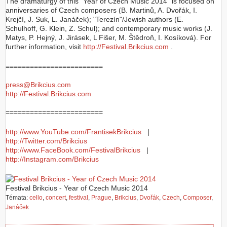
The dramaturgy of this "Year of Czech Music 2014" is focused on
anniversaries of Czech composers (B. Martinů, A. Dvořák, I.
Krejčí, J. Suk, L. Janáček); "Terezín"/Jewish authors (E.
Schulhoff, G. Klein, Z. Schul); and contemporary music works (J.
Matys, P. Hejný, J. Jirásek, L Fišer, M. Štědroň, I. Kosíková). For
further information, visit
http://Festival.Brikcius.com
.
========================
press@Brikcius.com
http://Festival.Brikcius.com
========================
http://www.YouTube.com/FrantisekBrikcius
|
http://Twitter.com/Brikcius
http://www.FaceBook.com/FestivalBrikcius
|
http://Instagram.com/Brikcius
Festival Brikcius - Year of Czech Music 2014
Témata:
cello
,
concert
,
festival
,
Prague
,
Brikcius
,
Dvořák
,
Czech
,
Composer
,
Janáček