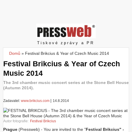
Z
a
l
o
ž
i
t
Pressweb
Tiskové zprávy a PR
ú
č
Domů
»
Festival Brikcius & Year of Czech Music 2014
Jste zde
e
Festival Brikcius & Year of Czech
t
Music 2014
The 3rd chamber music concert series at the Stone Bell House
(Autumn 2014).
|
Zadavatel:
www.brikcius.com
14.8.2014
Autor fotografie:
Festival Brikcius
Prague
(Pressweb) - You are invited to the "
Festival Brikcius" -