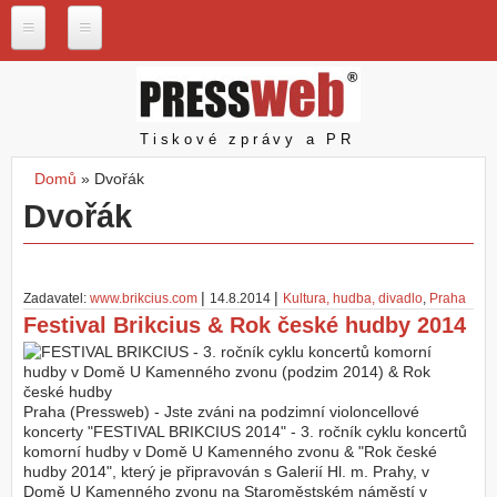
Přejít k hlavnímu obsahu
P
r
e
s
Pressweb
Tiskové zprávy a PR
s
w
Domů
»
Dvořák
e
Jste zde
Dvořák
b
.
c
z
|
|
Zadavatel:
www.brikcius.com
14.8.2014
Kultura, hudba, divadlo
,
Praha
N
Festival Brikcius & Rok české hudby 2014
a
š
e
s
l
Praha (Pressweb) - Jste zváni na podzimní violoncellové
u
koncerty "FESTIVAL BRIKCIUS 2014" - 3. ročník cyklu koncertů
ž
komorní hudby v Domě U Kamenného zvonu & "Rok české
b
hudby 2014", který je připravován s Galerií Hl. m. Prahy, v
y
Domě U Kamenného zvonu na Staroměstském náměstí v