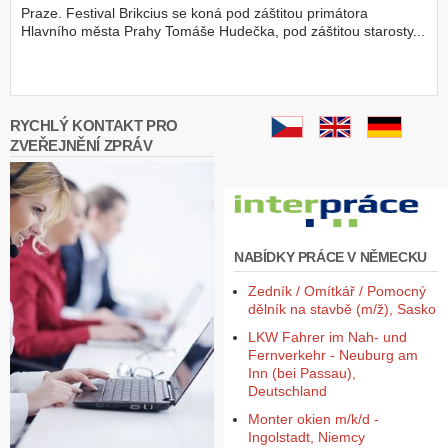
Praze. Festival Brikcius se koná pod záštitou primátora
Z
Hlavního města Prahy Tomáše Hudečka, pod záštitou starosty...
a
l
o
ž
i
RYCHLÝ KONTAKT PRO
t
ZVEŘEJNĚNÍ ZPRÁV
ú
č
e
t
NABÍDKY PRÁCE V NĚMECKU
Zedník / Omítkář / Pomocný
dělník na stavbě (m/ž), Sasko
LKW Fahrer im Nah- und
Fernverkehr - Neuburg am
Inn (bei Passau),
Deutschland
Monter okien m/k/d -
Ingolstadt, Niemcy