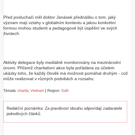
Před posluchači měl doktor Janásek přednášku o tom, jaký
význam mají vztahy v globálním kontextu a jakou konkrétní
formou mohou studenti a pedagogové být úspěšní ve svých
životech.
Aktivity delegace byly mediálně monitorovány na mezinárodní
úrovni. Přičemž charitativní akce byla pořádána za účelem
ukázky toho, že každý člověk má možnost pomáhat druhým - což
může realizovat v různých podobách a rozsahu.
|
Témata:
charita
,
Vietnam
Region:
Svět
Redakční poznámka: Za pravdivost obsahu odpovídají zadavatelé
jednotlivých článků.