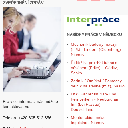
ZVEŘEJNĚNÍ ZPRÁV
NABÍDKY PRÁCE V NĚMECKU
Mechanik budowy maszyn
(m/k) - Lindern (Oldenburg),
Niemcy
Řidič /-ka pro 40 t tahač s
návěsem (Friko) – Görlitz,
Sasko
Zedník / Omítkář / Pomocný
dělník na stavbě (m/ž), Sasko
LKW Fahrer im Nah- und
Fernverkehr - Neuburg am
Pro více informací nás můžete
Inn (bei Passau),
kontaktovat na:
Deutschland
Monter okien m/k/d -
Telefon: +420 605 512 356
Ingolstadt, Niemcy