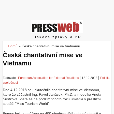
Z
a
l
o
ž
i
t
Pressweb
Tiskové zprávy a PR
ú
č
Domů
»
Česká charitativní mise ve Vietnamu
Jste zde
e
Česká charitativní mise ve
t
Vietnamu
|
|
Zadavatel:
European Association for External Relations
12.12.2018
Politika,
společnost
Dne 4.12.2018 se uskutečnila charitativní mise ve Vietnamu,
které že zúčastnil Ing. Pavel Janásek, Ph.D. a modelka Aneta
Šustková, která se na podzim tohoto roku umístila v prestižní
soutěži "Miss Tourism World".
Pomoc byla zaměřena na 400 chudých dětí z chudé oblasti v