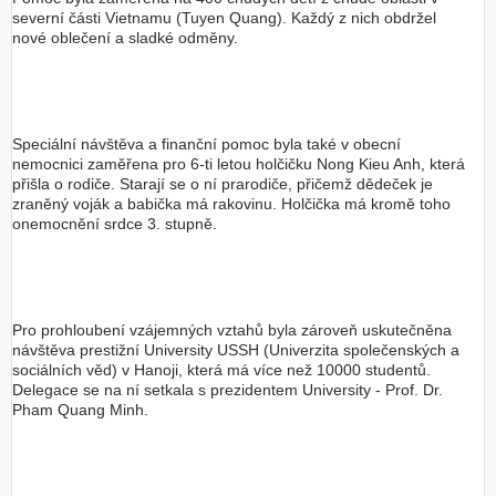
severní části Vietnamu (Tuyen Quang). Každý z nich obdržel
nové oblečení a sladké odměny.
Speciální návštěva a finanční pomoc byla také v obecní
nemocnici zaměřena pro 6-ti letou holčičku Nong Kieu Anh, která
přišla o rodiče. Starají se o ní prarodiče, přičemž dědeček je
zraněný voják a babička má rakovinu. Holčička má kromě toho
onemocnění srdce 3. stupně.
Pro prohloubení vzájemných vztahů byla zároveň uskutečněna
návštěva prestižní University USSH (Univerzita společenských a
sociálních věd) v Hanoji, která má více než 10000 studentů.
Delegace se na ní setkala s prezidentem University - Prof. Dr.
Pham Quang Minh.