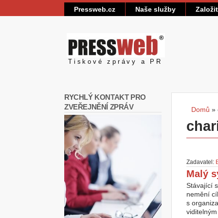
Pressweb.cz
Naše služby
Založi
Pressweb
Tiskové zprávy a PR
RYCHLÝ KONTAKT PRO
ZVEŘEJNĚNÍ ZPRÁV
Domů
»
Jste
char
Zadavatel:
Malý s
Stávající
nemění cí
s organiza
viditelným