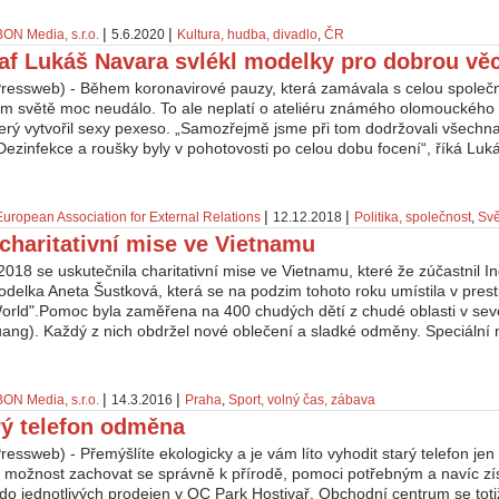
|
|
BON Media, s.r.o.
5.6.2020
Kultura, hudba, divadlo
,
ČR
af Lukáš Navara svlékl modelky pro dobrou vě
ressweb) - Během koronavirové pauzy, která zamávala s celou společn
ním světě moc neudálo. To ale neplatí o ateliéru známého olomouckého
terý vytvořil sexy pexeso. „Samozřejmě jsme při tom dodržovali všechn
Dezinfekce a roušky byly v pohotovosti po celou dobu focení“, říká Lu
|
|
European Association for External Relations
12.12.2018
Politika, společnost
,
Svě
charitativní mise ve Vietnamu
018 se uskutečnila charitativní mise ve Vietnamu, které že zúčastnil I
delka Aneta Šustková, která se na podzim tohoto roku umístila v presti
orld".Pomoc byla zaměřena na 400 chudých dětí z chudé oblasti v sev
ang). Každý z nich obdržel nové oblečení a sladké odměny. Speciální 
|
|
BON Media, s.r.o.
14.3.2016
Praha
,
Sport, volný čas, zábava
rý telefon odměna
ressweb) - Přemýšlíte ekologicky a je vám líto vyhodit starý telefon jen
 možnost zachovat se správně k přírodě, pomoci potřebným a navíc zí
do jednotlivých prodejen v OC Park Hostivař. Obchodní centrum se toti