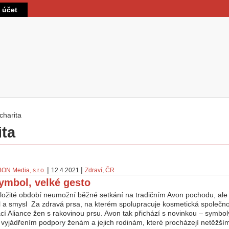
Přejít k hlavnímu obsahu
t účet
charita
 zde
ita
|
|
BON Media, s.r.o.
12.4.2021
Zdraví
,
ČR
ymbol, velké gesto
 složité období neumožní běžné setkání na tradičním Avon pochodu, ale
l a smysl Za zdravá prsa, na kterém spolupracuje kosmetická společn
cí Aliance žen s rakovinou prsu. Avon tak přichází s novinkou – symboly
 vyjádřením podpory ženám a jejich rodinám, které procházejí netěžšími 