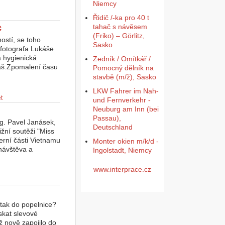
Niemcy
Řidič /-ka pro 40 t
c
tahač s návěsem
(Friko) – Görlitz,
ostí, se toho
Sasko
 fotografa Lukáše
a hygienická
Zedník / Omítkář /
káš.Zpomalení času
Pomocný dělník na
stavbě (m/ž), Sasko
LKW Fahrer im Nah-
t
und Fernverkehr -
Neuburg am Inn (bei
Passau),
ng. Pavel Janásek,
Deutschland
žní soutěži "Miss
erní části Vietnamu
Monter okien m/k/d -
návštěva a
Ingolstadt, Niemcy
www.interprace.cz
 tak do popelnice?
skat slevové
ž nově zapojilo do