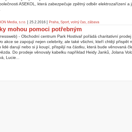
společnosti ASEKOL, která zabezpečuje zpětný odběr elektrozařízení a 
.
|
|
BON Media, s.r.o.
25.2.2016
Praha
,
Sport, volný čas, zábava
lky mohou pomoci potřebným
ressweb) - Obchodní centrum Park Hostivař pořádá charitativní prode
o akce se zapojují nejen celebrity, ale také všichni, kteří chtějí přispět
 lidé darují nebo si ji koupí, přispějí na částku, která bude věnovaná 
vězda. Do prodeje věnovaly kabelku například Heidy Janků, Jolana Vo
á, Lucie...