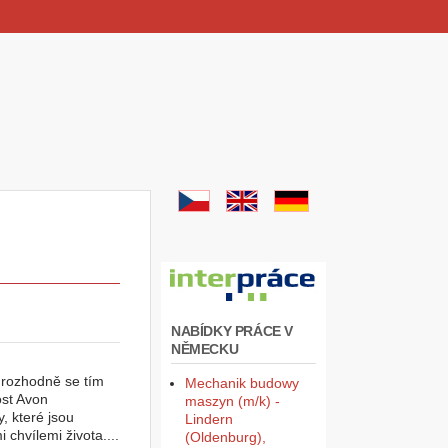
NABÍDKY PRÁCE V
NĚMECKU
 rozhodně se tím
Mechanik budowy
ost Avon
maszyn (m/k) -
, které jsou
Lindern
chvílemi života....
(Oldenburg),