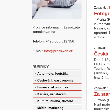
Zadavatel:
Fotogr
Praha (P
v kreativ
Pro více informací nás můžete
Navary, k
kontaktovat na:
opatření. 
v době...
Telefon: +420 605 512 356
Zadavatel:
E-Mail:
info@pressweb.cz
Česká 
Dne 4.12.2
Ph.D. a mo
RUBRIKY
Tourism W
(Tuyen Qu
Auto-moto, logistika
finanční...
Cestování, gastronomie
Finance, ekonomika
Zadavatel:
Za sta
Kariéra, vzdělávání
Praha (P
Kultura, hudba, divadlo
Nyní máte
Média, marketing
poukázky 