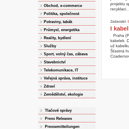
projektu 
Obchod, e-commerce
recyklaci..
Politika, společnost
Zadavatel:
Potraviny, tabák
I kabe
Průmysl, energetika
Praha (P
Reality, bydlení
kabelek. D
už kabelku
Služby
Šťastná h
Sport, volný čas, zábava
Czadernov
Stavebnictví
Telekomunikace, IT
Veřejná správa, instituce
Zdraví
Zemědělství, ekologie
Tlačové správy
Press Releases
Pressemitteilungen