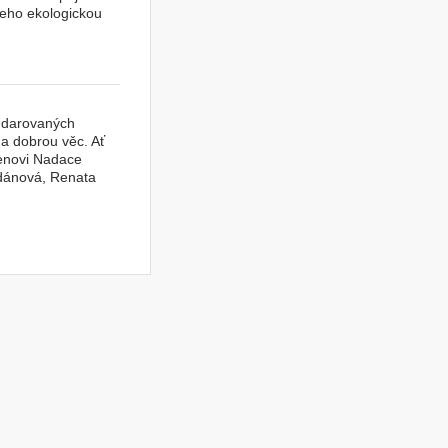
jeho ekologickou
j darovaných
 na dobrou věc. Ať
členovi Nadace
ldánová, Renata