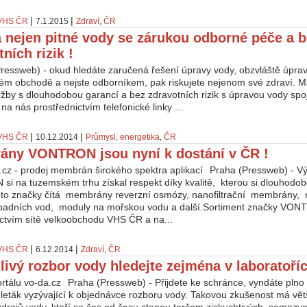
|
|
VHS ČR
7.1.2015
Zdraví
,
ČR
 nejen pitné vody se zárukou odborné péče a b
ních rizik !
ressweb) - okud hledáte zaručená řešení úpravy vody, obzvláště úprav
vém obchodě a nejste odborníkem, pak riskujete nejenom své zdraví. Má
lužby s dlouhodobou garancí a bez zdravotních rizik s úpravou vody spo
na nás prostřednictvím telefonické linky ...
|
|
VHS ČR
10.12.2014
Průmysl, energetika
,
ČR
ny VONTRON jsou nyní k dostání v ČR !
Praha (Pressweb) - 
i na tuzemském trhu získal respekt díky kvalitě, kterou si dlouhodobě
éto značky čítá membrány reverzní osmózy, nanofiltrační membrány,
dpadních vod, moduly na mořskou vodu a další.Sortiment značky VONT
ictvím sítě velkoobchodu VHS ČR a na...
|
|
VHS ČR
6.12.2014
Zdraví
,
ČR
livý rozbor vody hledejte zejména v laboratoří
Praha (Pressweb) - Přijdete ke schránce, vyndáte plno 
leták vyzývající k objednávce rozboru vody. Takovou zkušenost má větš