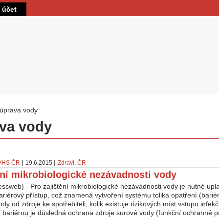
Přejít k hlavnímu obsahu
t účet
úprava vody
 zde
va vody
|
|
VHS ČR
19.6.2015
Zdraví
,
ČR
ění mikrobiologické nezávadnosti vody
ssweb) - Pro zajištění mikrobiologické nezávadnosti vody je nutné upl
bariérový přístup, což znamená vytvoření systému tolika opatření (barié
dy od zdroje ke spotřebiteli, kolik existuje rizikových míst vstupu infe
í bariérou je důsledná ochrana zdroje surové vody (funkční ochranné p