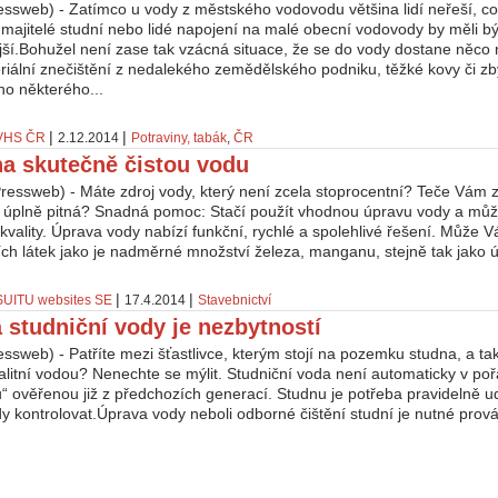
essweb) - Zatímco u vody z městského vodovodu většina lidí neřeší, co
majitelé studní nebo lidé napojení na malé obecní vodovody by měli bý
jší.Bohužel není zase tak vzácná situace, že se do vody dostane něco
eriální znečištění z nedalekého zemědělského podniku, těžké kovy či zb
ho některého...
|
|
VHS ČR
2.12.2014
Potraviny, tabák
,
ČR
 na skutečně čistou vodu
ressweb) - Máte zdroj vody, který není zcela stoprocentní? Teče Vám 
í úplně pitná? Snadná pomoc: Stačí použít vhodnou úpravu vody a můž
 kvality. Úprava vody nabízí funkční, rychlé a spolehlivé řešení. Může
ch látek jako je nadměrné množství železa, manganu, stejně tak jako ú
|
|
SUITU websites SE
17.4.2014
Stavebnictví
 studniční vody je nezbytností
ssweb) - Patříte mezi šťastlivce, kterým stojí na pozemku studna, a ta
alitní vodou? Nenechte se mýlit. Studniční voda není automaticky v poř
itu“ ověřenou již z předchozích generací. Studnu je potřeba pravidelně udr
dy kontrolovat.Úprava vody neboli odborné čištění studní je nutné prov