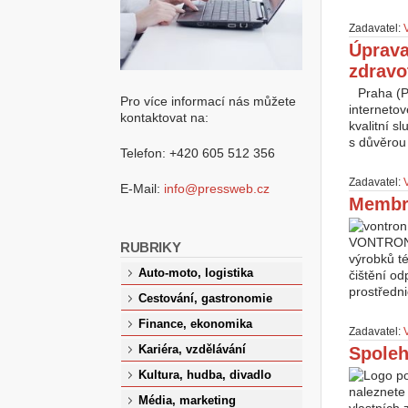
Zadavatel:
Úprava
zdravot
Praha (P
Pro více informací nás můžete
interneto
kontaktovat na:
kvalitní s
s důvěrou 
Telefon: +420 605 512 356
Zadavatel:
E-Mail:
info@pressweb.cz
Membrá
VONTRON s
RUBRIKY
výrobků t
Auto-moto, logistika
čištění o
prostředn
Cestování, gastronomie
Finance, ekonomika
Zadavatel:
Kariéra, vzdělávání
Spoleh
Kultura, hudba, divadlo
naleznete 
Média, marketing