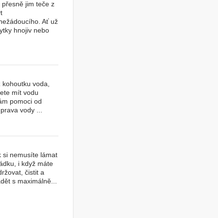
 přesně jim teče z
t
 nežádoucího. Ať už
ytky hnojiv nebo
z kohoutku voda,
ete mít vodu
 Vám pomoci od
prava vody ...
k si nemusíte lámat
ádku, i když máte
žovat, čistit a
ádět s maximálně...