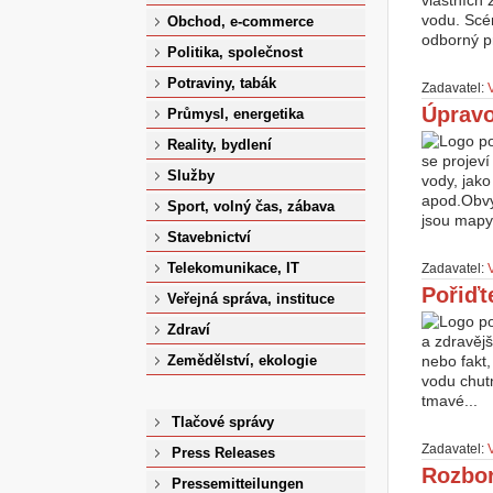
vlastních
vodu. Scén
Obchod, e-commerce
odborný pr
Politika, společnost
Potraviny, tabák
Zadavatel:
Úpravo
Průmysl, energetika
Reality, bydlení
se projeví
Služby
vody, jako
apod.Obvy
Sport, volný čas, zábava
jsou mapy 
Stavebnictví
Telekomunikace, IT
Zadavatel:
Pořiďte
Veřejná správa, instituce
Zdraví
a zdravějš
nebo fakt,
Zemědělství, ekologie
vodu chutn
tmavé...
Tlačové správy
Zadavatel:
Press Releases
Rozbor
Pressemitteilungen