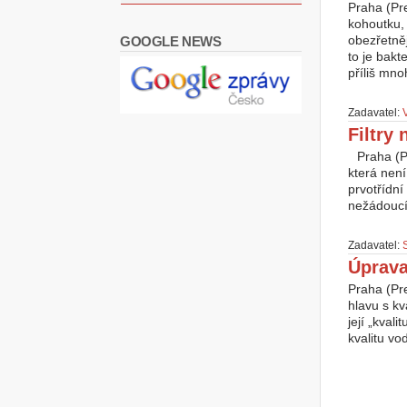
Praha (Pr
kohoutku, 
obezřetně
GOOGLE NEWS
to je bakt
příliš mno
Zadavatel:
Filtry
Praha (P
která nen
prvotřídní
nežádoucí
Zadavatel:
Úprava
Praha (Pre
hlavu s kv
její „kval
kvalitu vo