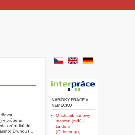
NABÍDKY PRÁCE V
NĚMECKU
atňovat
Mechanik budowy
r) v průběhu
maszyn (m/k) -
kčních zárodků do
Lindern
ásmo).Druhou (...
(Oldenburg),