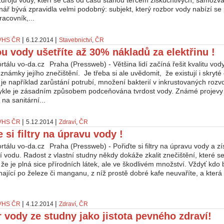
 zdrojů vody, kteří se čas od času stanou terčem ziskuchtivých, samoz
ář bývá zpravidla velmi podobný: subjekt, který rozbor vody nabízí se 
acovník,...
|
|
VHS ČR
6.12.2014
Stavebnictví
,
ČR
u vody ušetříte až 30% nákladů za elektřinu !
Praha (Pressweb) - Většina lidí začíná řešit kvalitu vody
 známky jejího znečištění. Je třeba si ale uvědomit, že existují i skryté
 je například zarůstání potrubí, množení bakterií v inkrustovaných roz
kle je zásadním způsobem podceňována tvrdost vody. Známé projevy t
na sanitární...
|
|
VHS ČR
5.12.2014
Zdraví
,
ČR
 si filtry na úpravu vody !
Praha (Pressweb) - Pořiďte si filtry na úpravu vody a zí
í vodu. Radost z vlastní studny někdy dokáže zkalit znečištění, které 
 že je plná sice přírodních látek, ale ve škodlivém množství. Vždyť kdo b
ající po železe či manganu, z níž prostě dobré kafe neuvaříte, a kter
|
|
VHS ČR
4.12.2014
Zdraví
,
ČR
 vody ze studny jako jistota pevného zdraví!