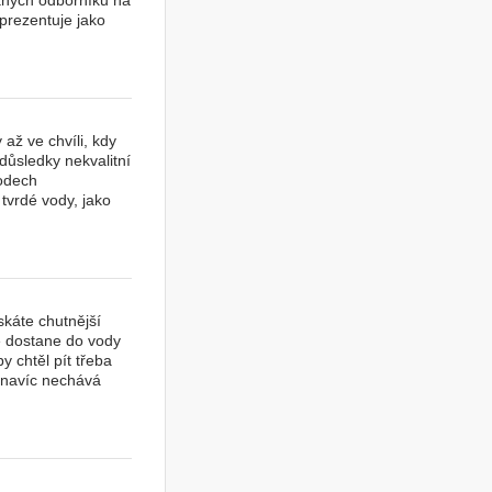
vaných odborníků na
prezentuje jako
 až ve chvíli, kdy
 důsledky nekvalitní
vodech
vrdé vody, jako
skáte chutnější
se dostane do vody
y chtěl pít třeba
á navíc nechává