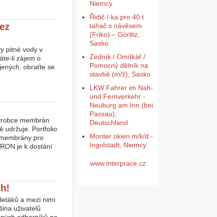
Niemcy
Řidič /-ka pro 40 t
ez
tahač s návěsem
(Friko) – Görlitz,
Sasko
y pitné vody v
Zedník / Omítkář /
te-li zájem o
Pomocný dělník na
jených, obraťte se
stavbě (m/ž), Sasko
LKW Fahrer im Nah-
und Fernverkehr -
Neuburg am Inn (bei
Passau),
Výrobce membrán
Deutschland
 udržuje. Portfolio
Monter okien m/k/d -
 membrány pro
Ingolstadt, Niemcy
RON je k dostání
www.interprace.cz
ch!
letáků a mezi nimi
ina uživatelů