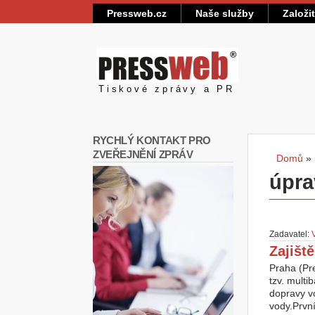
Pressweb.cz
Naše služby
Založi
Pressweb
Tiskové zprávy a PR
RYCHLÝ KONTAKT PRO
ZVEŘEJNĚNÍ ZPRÁV
Domů
»
Jste
úpra
Zadavatel:
Zajišt
Praha (Pre
tzv. multi
dopravy vo
vody.Prvn