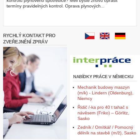
kontrolu plynového spotřebiče? Měli byste znovu oprášit
termíny pravidelných kontrol. Oprava plynových...
Z
a
l
o
ž
RYCHLÝ KONTAKT PRO
i
ZVEŘEJNĚNÍ ZPRÁV
t
ú
č
e
t
NABÍDKY PRÁCE V NĚMECKU
Mechanik budowy maszyn
(m/k) - Lindern (Oldenburg),
Niemcy
Řidič /-ka pro 40 t tahač s
návěsem (Friko) – Görlitz,
Sasko
Zedník / Omítkář / Pomocný
dělník na stavbě (m/ž), Sasko