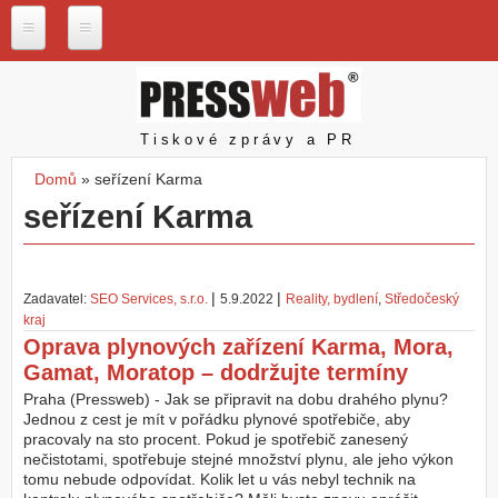
Přejít k hlavnímu obsahu
P
r
e
s
Pressweb
Tiskové zprávy a PR
s
w
Domů
»
seřízení Karma
e
Jste zde
seřízení Karma
b
.
c
z
|
|
Zadavatel:
SEO Services, s.r.o.
5.9.2022
Reality, bydlení
,
Středočeský
N
kraj
a
Oprava plynových zařízení Karma, Mora,
š
e
Gamat, Moratop – dodržujte termíny
s
Praha (Pressweb) - Jak se připravit na dobu drahého plynu?
l
Jednou z cest je mít v pořádku plynové spotřebiče, aby
u
pracovaly na sto procent. Pokud je spotřebič zanesený
ž
nečistotami, spotřebuje stejné množství plynu, ale jeho výkon
b
tomu nebude odpovídat. Kolik let u vás nebyl technik na
y