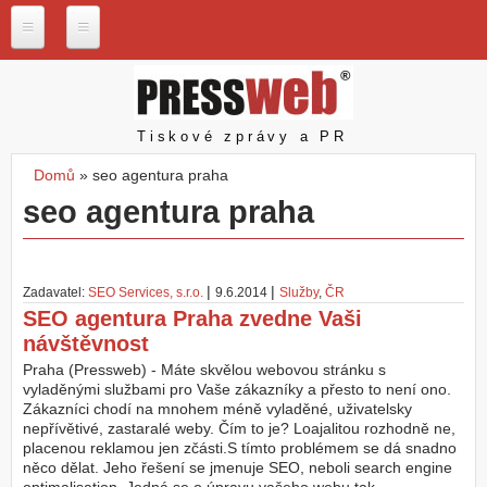
Přejít k hlavnímu obsahu
P
r
e
s
Pressweb
Tiskové zprávy a PR
s
w
Domů
»
seo agentura praha
e
Jste zde
seo agentura praha
b
.
c
z
|
|
Zadavatel:
SEO Services, s.r.o.
9.6.2014
Služby
,
ČR
N
SEO agentura Praha zvedne Vaši
a
návštěvnost
š
e
Praha (Pressweb) - Máte skvělou webovou stránku s
s
vyladěnými službami pro Vaše zákazníky a přesto to není ono.
l
Zákazníci chodí na mnohem méně vyladěné, uživatelsky
u
nepřívětivé, zastaralé weby. Čím to je? Loajalitou rozhodně ne,
ž
placenou reklamou jen zčásti.S tímto problémem se dá snadno
b
něco dělat. Jeho řešení se jmenuje SEO, neboli search engine
y