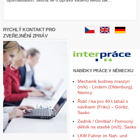
optimalisation. Jedná se o úpravu vašeho webu tak...
Z
a
l
o
RYCHLÝ KONTAKT PRO
ž
ZVEŘEJNĚNÍ ZPRÁV
i
t
ú
č
e
t
NABÍDKY PRÁCE V NĚMECKU
Mechanik budowy maszyn
(m/k) - Lindern (Oldenburg),
Niemcy
Řidič /-ka pro 40 t tahač s
návěsem (Friko) – Görlitz,
Sasko
Zedník / Omítkář / Pomocný
dělník na stavbě (m/ž), Sasko
LKW Fahrer im Nah- und