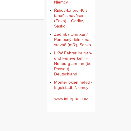
Niemcy
Řidič /-ka pro 40 t
tahač s návěsem
(Friko) – Görlitz,
Sasko
Zedník / Omítkář /
Pomocný dělník na
stavbě (m/ž), Sasko
LKW Fahrer im Nah-
und Fernverkehr -
Neuburg am Inn (bei
Passau),
Deutschland
Monter okien m/k/d -
Ingolstadt, Niemcy
www.interprace.cz