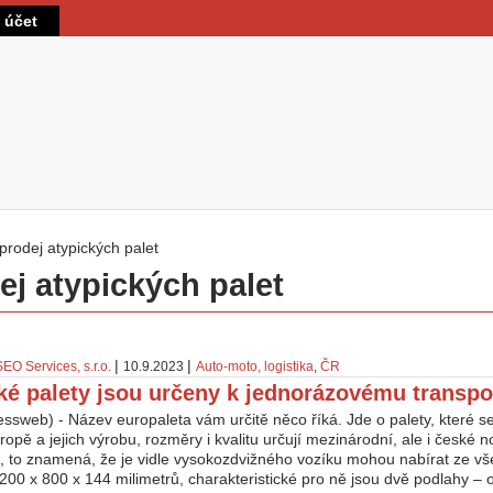
Přejít k hlavnímu obsahu
t účet
prodej atypických palet
 zde
ej atypických palet
|
|
SEO Services, s.r.o.
10.9.2023
Auto-moto, logistika
,
ČR
ké palety jsou určeny k jednorázovému transpo
ssweb) - Název europaleta vám určitě něco říká. Jde o palety, které s
ropě a jejich výrobu, rozměry i kvalitu určují mezinárodní, ale i české 
, to znamená, že je vidle vysokozdvižného vozíku mohou nabírat ze vše
00 x 800 x 144 milimetrů, charakteristické pro ně jsou dvě podlahy – o