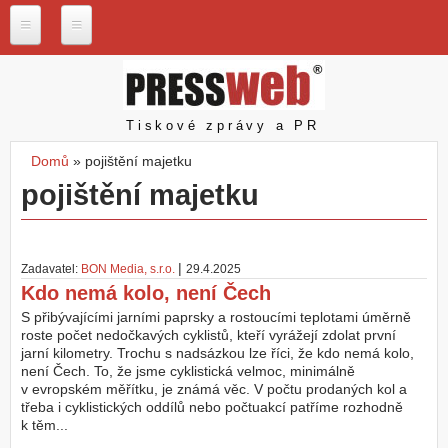
Přejít k hlavnímu obsahu
P
r
e
s
Pressweb
Tiskové zprávy a PR
s
w
Domů
»
pojištění majetku
e
Jste zde
pojištění majetku
b
.
c
z
|
Zadavatel:
BON Media, s.r.o.
29.4.2025
N
Kdo nemá kolo, není Čech
a
š
S přibývajícími jarními paprsky a rostoucími teplotami úměrně
e
roste počet nedočkavých cyklistů, kteří vyrážejí zdolat první
s
jarní kilometry. Trochu s nadsázkou lze říci, že kdo nemá kolo,
l
není Čech. To, že jsme cyklistická velmoc, minimálně
u
v evropském měřítku, je známá věc. V počtu prodaných kol a
ž
třeba i cyklistických oddílů nebo počtuakcí patříme rozhodně
b
k těm...
y