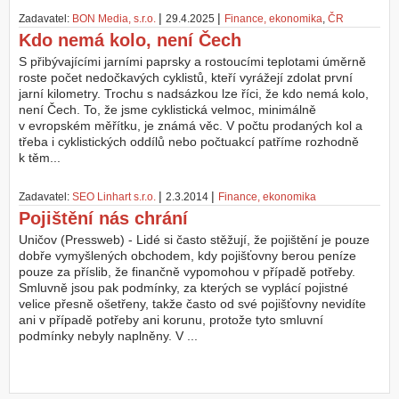
|
|
Zadavatel:
BON Media, s.r.o.
29.4.2025
Finance, ekonomika
,
ČR
Z
Kdo nemá kolo, není Čech
a
l
S přibývajícími jarními paprsky a rostoucími teplotami úměrně
o
roste počet nedočkavých cyklistů, kteří vyrážejí zdolat první
ž
jarní kilometry. Trochu s nadsázkou lze říci, že kdo nemá kolo,
i
není Čech. To, že jsme cyklistická velmoc, minimálně
t
v evropském měřítku, je známá věc. V počtu prodaných kol a
ú
třeba i cyklistických oddílů nebo počtuakcí patříme rozhodně
č
k těm...
e
t
|
|
Zadavatel:
SEO Linhart s.r.o.
2.3.2014
Finance, ekonomika
Pojištění nás chrání
Uničov (Pressweb) - Lidé si často stěžují, že pojištění je pouze
dobře vymyšlených obchodem, kdy pojišťovny berou peníze
pouze za příslib, že finančně vypomohou v případě potřeby.
Smluvně jsou pak podmínky, za kterých se vyplácí pojistné
velice přesně ošetřeny, takže často od své pojišťovny nevidíte
ani v případě potřeby ani korunu, protože tyto smluvní
podmínky nebyly naplněny. V ...