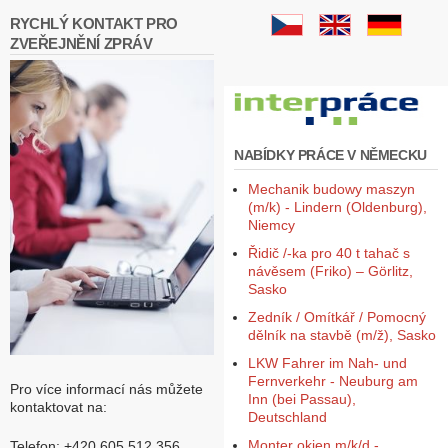
RYCHLÝ KONTAKT PRO
ZVEŘEJNĚNÍ ZPRÁV
NABÍDKY PRÁCE V NĚMECKU
Mechanik budowy maszyn
(m/k) - Lindern (Oldenburg),
Niemcy
Řidič /-ka pro 40 t tahač s
návěsem (Friko) – Görlitz,
Sasko
Zedník / Omítkář / Pomocný
dělník na stavbě (m/ž), Sasko
LKW Fahrer im Nah- und
Fernverkehr - Neuburg am
Pro více informací nás můžete
Inn (bei Passau),
kontaktovat na:
Deutschland
Monter okien m/k/d -
Telefon: +420 605 512 356