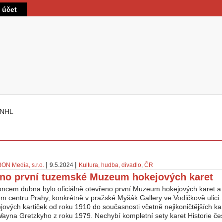
Přejít k hlavnímu obsahu
t účet
NHL
 zde
|
|
BON Media, s.r.o.
9.5.2024
Kultura, hudba, divadlo
,
ČR
no první tuzemské Muzeum hokejových karet
oncem dubna bylo oficiálně otevřeno první Muzeum hokejových karet a a
m centru Prahy, konkrétně v pražské Myšák Gallery ve Vodičkově ulici
jových kartiček od roku 1910 do současnosti včetně nejikoničtějších kar
ayna Gretzkyho z roku 1979. Nechybí kompletní sety karet Historie če