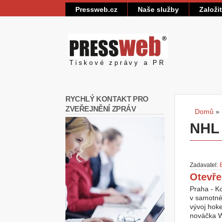
Pressweb.cz
Naše služby
Založi
Pressweb
Tiskové zprávy a PR
RYCHLÝ KONTAKT PRO
ZVEŘEJNĚNÍ ZPRÁV
Domů
»
Jste
NHL
Zadavatel:
Otevře
Praha - K
v samotné
vývoj hoke
nováčka W