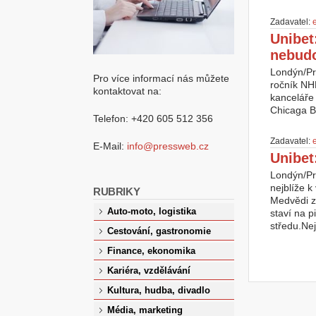
Zadavatel:
e
Unibet
nebud
Londýn/Pr
Pro více informací nás můžete
ročník NHL
kontaktovat na:
kanceláře 
Chicaga Bl
Telefon: +420 605 512 356
Zadavatel:
e
E-Mail:
info@pressweb.cz
Unibet
Londýn/Pra
nejblíže k
RUBRIKY
Medvědi z
Auto-moto, logistika
staví na p
středu.Nej
Cestování, gastronomie
Finance, ekonomika
Kariéra, vzdělávání
Kultura, hudba, divadlo
Média, marketing