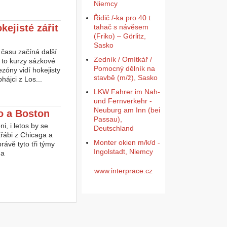
Niemcy
Řidič /-ka pro 40 t
ejisté zářit
tahač s návěsem
(Friko) – Görlitz,
Sasko
času začíná další
Zedník / Omítkář /
 to kurzy sázkové
Pomocný dělník na
zóny vidí hokejisty
stavbě (m/ž), Sasko
ájci z Los...
LKW Fahrer im Nah-
und Fernverkehr -
Neuburg am Inn (bei
go a Boston
Passau),
, i letos by se
Deutschland
třábi z Chicaga a
Monter okien m/k/d -
ávě tyto tři týmy
Ingolstadt, Niemcy
na
www.interprace.cz