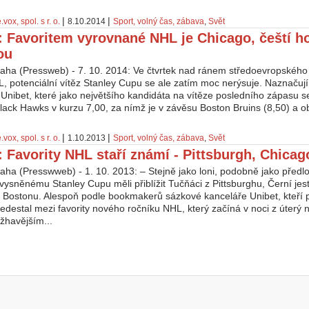
|
|
.vox, spol. s r. o.
8.10.2014
Sport, volný čas, zábava
,
Svět
: Favoritem vyrovnané NHL je Chicago, čeští hok
ou
aha (Pressweb) - 7. 10. 2014: Ve čtvrtek nad ránem středoevropského 
, potenciální vítěz Stanley Cupu se ale zatím moc nerýsuje. Naznačují
Unibet, které jako největšího kandidáta na vítěze posledního zápasu se
ack Hawks v kurzu 7,00, za nímž je v závěsu Boston Bruins (8,50) a obh
|
|
.vox, spol. s r. o.
1.10.2013
Sport, volný čas, zábava
,
Svět
: Favority NHL staří známí - Pittsburgh, Chica
ha (Presswweb) - 1. 10. 2013: – Stejně jako loni, podobně jako předloni
 vysněnému Stanley Cupu měli přiblížit Tučňáci z Pittsburghu, Černí jes
 Bostonu. Alespoň podle bookmakerů sázkové kanceláře Unibet, kteří pr
iedestal mezi favority nového ročníku NHL, který začíná v noci z úterý 
žhavějším...