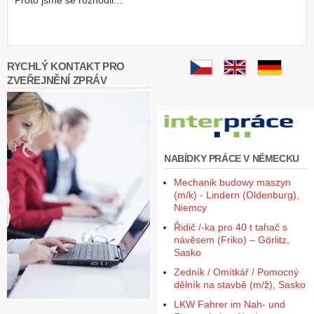
Proto jsme se rozhodli...
Z
a
l
o
RYCHLÝ KONTAKT PRO
ž
ZVEŘEJNĚNÍ ZPRÁV
i
t
ú
č
e
t
NABÍDKY PRÁCE V NĚMECKU
Mechanik budowy maszyn
(m/k) - Lindern (Oldenburg),
Niemcy
Řidič /-ka pro 40 t tahač s
návěsem (Friko) – Görlitz,
Sasko
Zedník / Omítkář / Pomocný
dělník na stavbě (m/ž), Sasko
LKW Fahrer im Nah- und