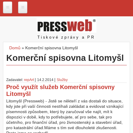
Přejít k hlavnímu obsahu
P
r
e
s
Pressweb
Tiskové zprávy a PR
s
w
Domů
»
Komerční spisovna Litomyšl
e
Jste zde
Komerční spisovna Litomyšl
b
.
c
z
|
|
Zadavatel:
repArt
14.2.2014
Služby
N
Proč využít služeb Komerční spisovny
a
Litomyšl
š
e
Litomyšl (Pressweb) - Jistě se někteří z vás dostali do situace,
s
kdy jste při vaší činnosti nestíhali zakládat a evidovat vznikající
l
písemnosti způsobem, který by zaručoval vše najít, mít k
u
dispozici v době, kdy to potřebujete, ať pro sebe, tak pro
ž
účetního, pro finanční úřad, pro živnostenský a stavební úřad,
b
pro katastrální úřad.Máme s tím své dlouholeté zkušenosti.
y