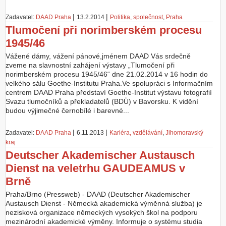
Z
|
|
Zadavatel:
DAAD Praha
13.2.2014
Politika, společnost
,
Praha
a
Tlumočení při norimberském procesu
l
1945/46
o
ž
Vážené dámy, vážení pánové,jménem DAAD Vás srdečně
i
zveme na slavnostní zahájení výstavy „Tlumočení při
t
norimberském procesu 1945/46“ dne 21.02.2014 v 16 hodin do
ú
velkého sálu Goethe-Institutu Praha.Ve spolupráci s Informačním
č
centrem DAAD Praha představí Goethe-Institut výstavu fotografií
e
Svazu tlumočníků a překladatelů (BDÜ) v Bavorsku. K vidění
t
budou výjimečné černobílé i barevné...
|
|
Zadavatel:
DAAD Praha
6.11.2013
Kariéra, vzdělávání
,
Jihomoravský
kraj
Deutscher Akademischer Austausch
Dienst na veletrhu GAUDEAMUS v
Brně
Praha/Brno (Pressweb) - DAAD (Deutscher Akademischer
Austausch Dienst - Německá akademická výměnná služba) je
nezisková organizace německých vysokých škol na podporu
mezinárodní akademické výměny. Informuje o systému studia