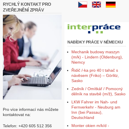
RYCHLÝ KONTAKT PRO
ZVEŘEJNĚNÍ ZPRÁV
NABÍDKY PRÁCE V NĚMECKU
Mechanik budowy maszyn
(m/k) - Lindern (Oldenburg),
Niemcy
Řidič /-ka pro 40 t tahač s
návěsem (Friko) – Görlitz,
Sasko
Zedník / Omítkář / Pomocný
dělník na stavbě (m/ž), Sasko
LKW Fahrer im Nah- und
Fernverkehr - Neuburg am
Pro více informací nás můžete
Inn (bei Passau),
kontaktovat na:
Deutschland
Monter okien m/k/d -
Telefon: +420 605 512 356