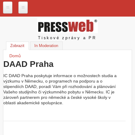
Přejít k hlavnímu obsahu
P
r
e
s
Pressweb
Tiskové zprávy a PR
s
w
Zobrazit
(aktivní záložka)
In Moderation
e
Domů
b
Jste zde
.
DAAD Praha
c
z
IC DAAD Praha poskytuje informace o možnostech studia a
výzkumu v Německu, o programech na podporu a o
N
stipendiích DAAD, poradí Vám při rozhodování a plánování
a
Vašeho studijního či výzkumného pobytu v Německu. IC je
š
zároveň partnerem pro německé a české vysoké školy v
e
oblasti akademické spolupráce.
s
l
u
ž
b
y