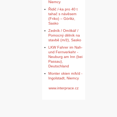
Niemcy
Řidič /-ka pro 40 t
tahač s návěsem
(Friko) – Görlitz,
Sasko
Zedník / Omítkář /
Pomocný dělník na
stavbě (m/ž), Sasko
LKW Fahrer im Nah-
und Fernverkehr -
Neuburg am Inn (bei
Passau),
Deutschland
Monter okien m/k/d -
Ingolstadt, Niemcy
www.interprace.cz