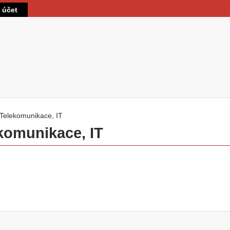
Přejít k hlavnímu obsahu
t účet
Telekomunikace, IT
 zde
komunikace, IT