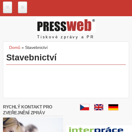
Přejít k hlavnímu obsahu
P
r
e
s
Pressweb
Tiskové zprávy a PR
s
w
Domů
»
Stavebnictví
e
Jste zde
Stavebnictví
b
.
c
z
N
a
š
e
s
RYCHLÝ KONTAKT PRO
l
ZVEŘEJNĚNÍ ZPRÁV
u
ž
b
y