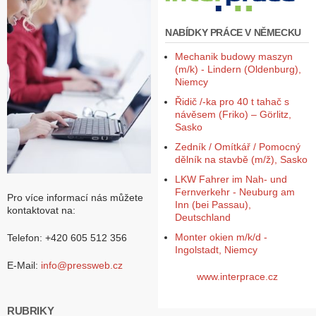
Z
NABÍDKY PRÁCE V NĚMECKU
a
l
Mechanik budowy maszyn
o
(m/k) - Lindern (Oldenburg),
ž
Niemcy
i
t
Řidič /-ka pro 40 t tahač s
ú
návěsem (Friko) – Görlitz,
č
Sasko
e
Zedník / Omítkář / Pomocný
t
dělník na stavbě (m/ž), Sasko
LKW Fahrer im Nah- und
Fernverkehr - Neuburg am
Pro více informací nás můžete
Inn (bei Passau),
kontaktovat na:
Deutschland
Monter okien m/k/d -
Telefon: +420 605 512 356
Ingolstadt, Niemcy
E-Mail:
info@pressweb.cz
www.interprace.cz
RUBRIKY