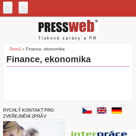
Přejít k hlavnímu obsahu
P
r
e
s
Pressweb
Tiskové zprávy a PR
s
w
Domů
»
Finance, ekonomika
e
Jste zde
Finance, ekonomika
b
.
c
z
N
a
š
e
s
RYCHLÝ KONTAKT PRO
l
ZVEŘEJNĚNÍ ZPRÁV
u
ž
b
y