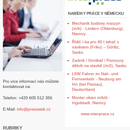
Z
NABÍDKY PRÁCE V NĚMECKU
a
l
Mechanik budowy maszyn
o
(m/k) - Lindern (Oldenburg),
ž
Niemcy
i
t
Řidič /-ka pro 40 t tahač s
ú
návěsem (Friko) – Görlitz,
č
Sasko
e
Zedník / Omítkář / Pomocný
t
dělník na stavbě (m/ž), Sasko
LKW Fahrer im Nah- und
Fernverkehr - Neuburg am
Pro více informací nás můžete
Inn (bei Passau),
kontaktovat na:
Deutschland
Monter okien m/k/d -
Telefon: +420 605 512 356
Ingolstadt, Niemcy
E-Mail:
info@pressweb.cz
www.interprace.cz
RUBRIKY