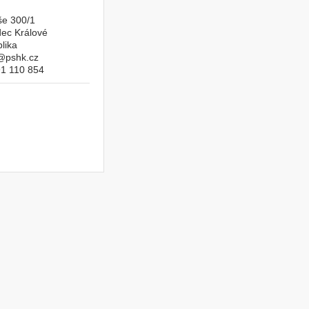
še 300/1
ec Králové
lika
@pshk.cz
1 110 854