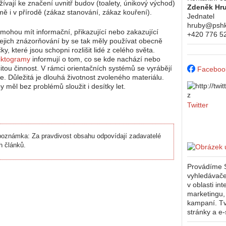
žívají ke značení uvnitř budov (toalety, únikový východ)
Zdeněk Hr
ě i v přírodě (zákaz stanování, zákaz kouření).
Jednatel
hruby@pshk
mohou mít informační, přikazující nebo zakazující
+420 776 5
 jejich znázorňování by se tak měly používat obecně
, které jsou schopni rozlišit lidé z celého světa.
iktogramy
informují o tom, co se kde nachází nebo
čitou činnost. V rámci orientačních systémů se vyrábějí
Faceboo
ie. Důležitá je dlouhá životnost zvoleného materiálu.
 měl bez problémů sloužit i desítky let.
Twitter
oznámka: Za pravdivost obsahu odpovídají zadavatelé
h článků.
Provádíme 
vyhledávače
v oblasti in
marketingu
kampaní. T
stránky a e