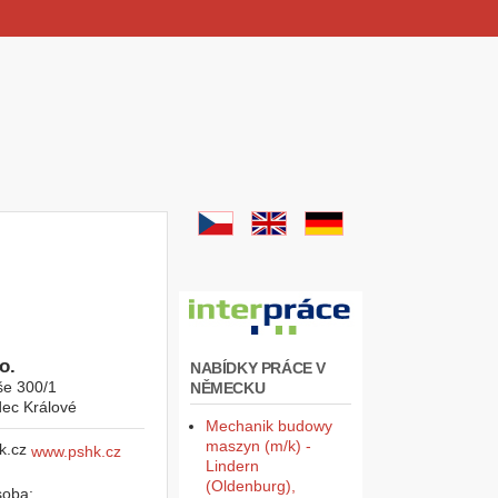
o.
NABÍDKY PRÁCE V
še 300/1
NĚMECKU
ec Králové
Mechanik budowy
maszyn (m/k) -
www.pshk.cz
Lindern
(Oldenburg),
soba: