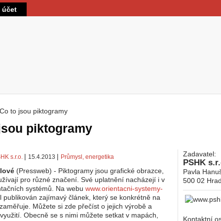
Přejít k hlavnímu obsahu
t účet
Co to jsou piktogramy
 zde
jsou piktogramy
Zadavatel:
|
|
HK s.r.o.
15.4.2013
Průmysl, energetika
PSHK s.r.
lové
(Pressweb) - Piktogramy jsou grafické obrazce,
Pavla Hanu
užívají pro různé značení. Své uplatnění nacházejí i v
500 02
Hrad
entačních systémů. Na webu
www.orientacni-systemy-
l publikován zajímavý článek, který se konkrétně na
zaměřuje. Můžete si zde přečíst o jejich výrobě a
využití. Obecně se s nimi můžete setkat v mapách,
Kontaktní o