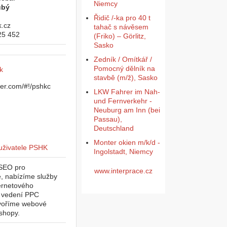
Niemcy
ubý
Řidič /-ka pro 40 t
.cz
tahač s návěsem
25 452
(Friko) – Görlitz,
Sasko
Zedník / Omítkář /
Pomocný dělník na
k
stavbě (m/ž), Sasko
LKW Fahrer im Nah-
und Fernverkehr -
Neuburg am Inn (bei
Passau),
Deutschland
Monter okien m/k/d -
Ingolstadt, Niemcy
SEO pro
www.interprace.cz
, nabízíme služby
ternetového
, vedení PPC
voříme webové
-shopy.