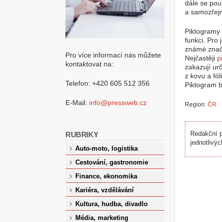
dále se pou
a samozřejm
Piktogramy 
funkci. Pro
známé značky
Pro více informací nás můžete
Nejčastěji
p
kontaktovat na:
zakazují ur
z kovu a fól
Telefon: +420 605 512 356
Piktogram by
E-Mail:
info@pressweb.cz
Region:
ČR
RUBRIKY
Redakční p
jednotlivýc
Auto-moto, logistika
Cestování, gastronomie
Finance, ekonomika
Kariéra, vzdělávání
Kultura, hudba, divadlo
Média, marketing