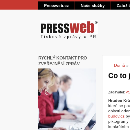
Pressweb.cz
Naše služby
Založi
Pressweb
Tiskové zprávy a PR
RYCHLÝ KONTAKT PRO
ZVEŘEJNĚNÍ ZPRÁV
Domů
»
Jste
Co to 
Zadavatel:
PS
Hradec Krá
které se po
oblasti ori
budov.cz
by
piktogramy 
konkrétním 