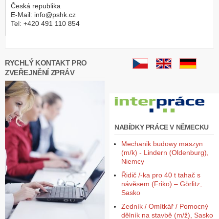
Česká republika
E-Mail:
info@pshk.cz
Tel:
+420 491 110 854
RYCHLÝ KONTAKT PRO
ZVEŘEJNĚNÍ ZPRÁV
NABÍDKY PRÁCE V NĚMECKU
Mechanik budowy maszyn
(m/k) - Lindern (Oldenburg),
Niemcy
Řidič /-ka pro 40 t tahač s
návěsem (Friko) – Görlitz,
Sasko
Zedník / Omítkář / Pomocný
dělník na stavbě (m/ž), Sasko