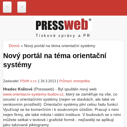
Přejít k hlavnímu obsahu
P
r
e
s
Pressweb
Tiskové zprávy a PR
s
w
Domů
»
Nový portál na téma orientační systémy
e
Jste zde
b
Nový portál na téma orientační
.
systémy
c
z
N
|
|
Zadavatel:
PSHK s.r.o.
26.3.2013
Průmysl, energetika
a
Hradec Králové
š
(Pressweb) - Byl spuštěn nový web
www.orientacni-systemy-budov.cz
e
, který se zaměřuje na vše, co
souvisí s orientačními systémy (nejen ve stavbách, ale také ve
s
venkovním prostředí). Orientační systémy plní celou řadu funkcí.
l
Využívají se ke komerčním i k soukromým účelům. Pracují s nimi
u
nejen firmy, ale také města i státní instituce. V budovách se s nimi
ž
můžete setkat v textové i grafické formě - nejčastěji se aplikují
b
jako takzvané piktogramy.
y