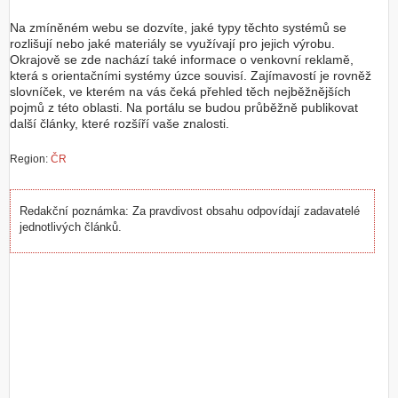
Z
Na zmíněném webu se dozvíte, jaké typy těchto systémů se
a
rozlišují nebo jaké materiály se využívají pro jejich výrobu.
l
Okrajově se zde nachází také informace o venkovní reklamě,
o
která s orientačními systémy úzce souvisí. Zajímavostí je rovněž
ž
slovníček, ve kterém na vás čeká přehled těch nejběžnějších
i
pojmů z této oblasti. Na portálu se budou průběžně publikovat
t
další články, které rozšíří vaše znalosti.
ú
č
Region:
ČR
e
t
Redakční poznámka: Za pravdivost obsahu odpovídají zadavatelé
jednotlivých článků.