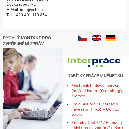
Česká republika
E-Mail:
info@pshk.cz
Tel:
+420 491 110 854
RYCHLÝ KONTAKT PRO
ZVEŘEJNĚNÍ ZPRÁV
NABÍDKY PRÁCE V NĚMECKU
Mechanik budowy maszyn
(m/k) - Lindern (Oldenburg),
Niemcy
Řidič /-ka pro 40 t tahač s
návěsem (Friko) – Görlitz,
Sasko
Zedník / Omítkář / Pomocný
dělník na stavbě (m/ž), Sasko