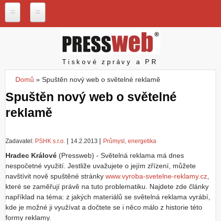
Přejít k hlavnímu obsahu
P
r
e
s
Pressweb
Tiskové zprávy a PR
s
w
Domů
»
Spuštěn nový web o světelné reklamě
e
Jste zde
b
Spuštěn nový web o světelné
.
reklamě
c
z
N
|
|
Zadavatel:
PSHK s.r.o.
14.2.2013
Průmysl, energetika
a
š
Hradec Králové
(Pressweb) -
Světelná reklama má dnes
e
nespočetné využití. Jestliže uvažujete o jejím zřízení, můžete
s
navštívit nově spuštěné stránky
www.vyroba-svetelne-reklamy.cz
,
l
které se zaměřují právě na tuto problematiku. Najdete zde články
u
například na téma: z jakých materiálů se světelná reklama vyrábí,
ž
kde je možné ji využívat a dočtete se i něco málo z historie této
b
y
formy reklamy.