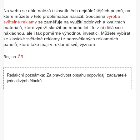
Z
Na webu se dále nalézá i slovník těch nejdůležitějších pojmů, na
a
které můžete v této problematice narazit. Současná
výroba
l
světelné reklamy
se zaměřuje na využití odolných a kvalitních
o
materiálů, které vydrží sloužit po mnoho let. To z ní dělá sice
ž
nákladnou, ale i tak poměrně výhodnou investici. Můžete vybírat
i
ze klasické světelné reklamy i z neosvětlených reklamních
t
panelů, které také mají v reklamě svůj význam.
ú
č
Region:
ČR
e
t
Redakční poznámka: Za pravdivost obsahu odpovídají zadavatelé
jednotlivých článků.