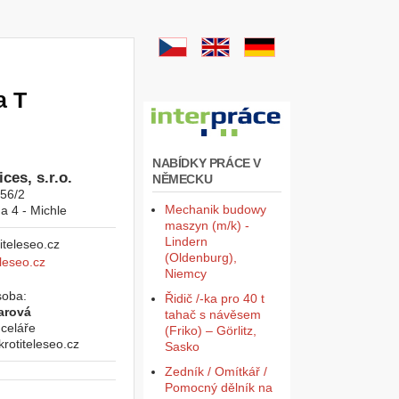
a T
NABÍDKY PRÁCE V
ces, s.r.o.
NĚMECKU
956/2
Mechanik budowy
a 4 - Michle
maszyn (m/k) -
Lindern
(Oldenburg),
leseo.cz
Niemcy
soba:
Řidič /-ka pro 40 t
arová
tahač s návěsem
celáře
(Friko) – Görlitz,
otiteleseo.cz
Sasko
Zedník / Omítkář /
Pomocný dělník na