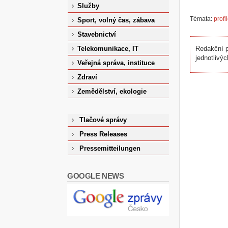
Služby
Témata:
profi
Sport, volný čas, zábava
Stavebnictví
Telekomunikace, IT
Redakční p
jednotlivýc
Veřejná správa, instituce
Zdraví
Zemědělství, ekologie
Tlačové správy
Press Releases
Pressemitteilungen
GOOGLE NEWS