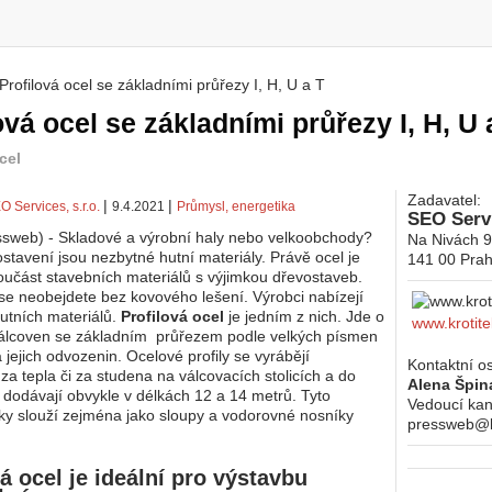
Profilová ocel se základními průřezy I, H, U a T
 zde
ová ocel se základními průřezy I, H, U 
cel
Zadavatel:
|
|
O Services, s.r.o.
9.4.2021
Průmysl, energetika
SEO Servi
ssweb) - Skladové a výrobní haly nebo velkoobchody?
Na Nivách 
ostavení jsou nezbytné hutní materiály. Právě ocel je
141 00
Prah
oučást stavebních materiálů s výjimkou dřevostaveb.
h se neobejdete bez kovového lešení. Výrobci nabízejí
hutních materiálů.
Profilová ocel
je jedním z nich. Jde o
www.krotite
válcoven se základním průřezem podle velkých písmen
a jejich odvozenin. Ocelové profily se vyrábějí
Kontaktní o
za tepla či za studena na válcovacích stolicích a do
Alena Špin
dodávají obvykle v délkách 12 a 14 metrů. Tyto
Vedoucí kan
ky slouží zejména jako sloupy a vodorovné nosníky
pressweb@kr
á ocel je ideální pro výstavbu