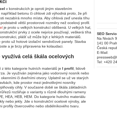
kcí
cel
v konstrukcích je oproti jiným stavebním
 například betonu či cihlové zdi výhodná proto, že při
sti nezabírá mnoho místa. Aby cihlová zeď unesla tíhu
 podstatně větší prostorové rozměry než ocelový profil.
el
je proto u velkých konstrukcí oblíbená. U velkých hal,
onstrukční prvky z ocele nejvíce používají, veškerá tíha
SEO Service
konstrukci, plášť už může být z lehkých materiálů.
Na Nivách 
e proto už hotové izolační sendvičové panely. Stavba
141 00
Prah
roste a je brzy připravena ke kolaudaci.
Česká repub
E-Mail:
 využívá celá škála ocelových
pressweb@kr
Tel:
+420 2
 z této kategorie hutních materiálů je
I profil
, lidově
rza. Je využíván zejména jako vodorovný nosník nebo
 okenními či dveřními otvory. Uplatnil se už ve starých
tavbách, kde prostor mezi jednotlivými nosníky
yplňovaly cihly. V současné době se škála základních
růřezů rozšiřuje o varianty s různě dlouhými rameny
PE, HEA, HEB, HEM. Do kategorie hutního materiálu
akly nebo jekly. Jde o konstrukční ocelové výroby, ale
i profily čtvercového nebo obdélníkového tvaru.