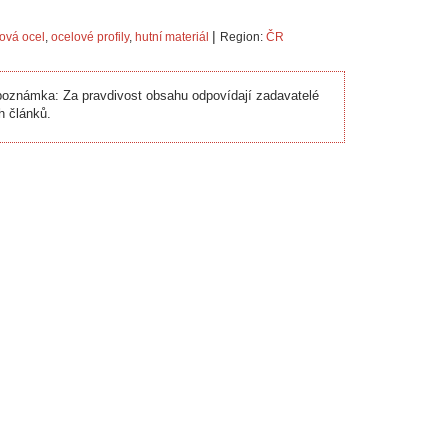
|
lová ocel
,
ocelové profily
,
hutní materiál
Region:
ČR
oznámka: Za pravdivost obsahu odpovídají zadavatelé
h článků.