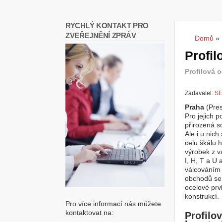
RYCHLÝ KONTAKT PRO
ZVEŘEJNĚNÍ ZPRÁV
Domů
»
Jste
Profil
Profilová o
Zadavatel:
SE
Praha
(Pre
Pro jejich p
přirozená s
Ale i u nic
celu škálu 
výrobek z 
I, H, T a U 
válcováním 
obchodů se 
ocelové prv
konstrukcí.
Pro více informací nás můžete
kontaktovat na:
Profilov