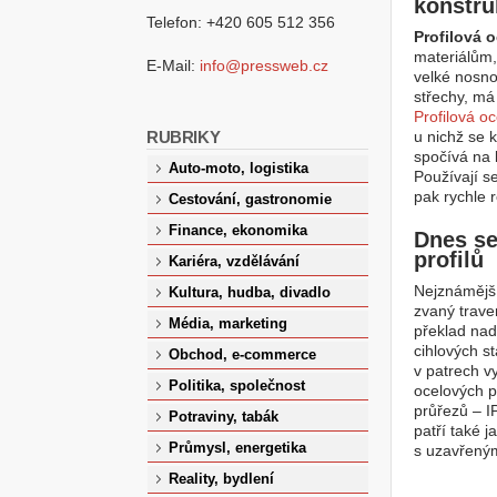
konstru
Telefon: +420 605 512 356
Profilová o
materiálům,
E-Mail:
info@pressweb.cz
velké nosno
střechy, má
Profilová oc
RUBRIKY
u nichž se k
spočívá na 
Auto-moto, logistika
Používají s
pak rychle 
Cestování, gastronomie
Finance, ekonomika
Dnes se
profilů
Kariéra, vzdělávání
Nejznámější
Kultura, hudba, divadlo
zvaný trave
Média, marketing
překlad nad
cihlových s
Obchod, e-commerce
v patrech v
Politika, společnost
ocelových p
průřezů – I
Potraviny, tabák
patří také j
Průmysl, energetika
s uzavřeným
Reality, bydlení