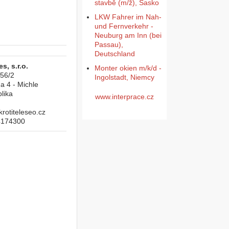
stavbě (m/ž), Sasko
LKW Fahrer im Nah-
und Fernverkehr -
Neuburg am Inn (bei
Passau),
Deutschland
s, s.r.o.
Monter okien m/k/d -
956/2
Ingolstadt, Niemcy
a 4 - Michle
lika
www.interprace.cz
otiteleseo.cz
4174300