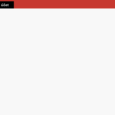
Přejít k hlavnímu obsahu
t účet