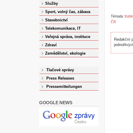
Služby
Sport, volný čas, zábava
Témata:
trubk
Stavebnictví
ČR
Telekomunikace, IT
Veřejná správa, instituce
Redakční p
jednotlivýc
Zdraví
Zemědělství, ekologie
Tlačové správy
Press Releases
Pressemitteilungen
GOOGLE NEWS