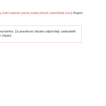
|
y
,
hutní materiál
,
plechy
,
trubky přesné
,
betonářská ocel
Region:
oznámka: Za pravdivost obsahu odpovídají zadavatelé
h článků.