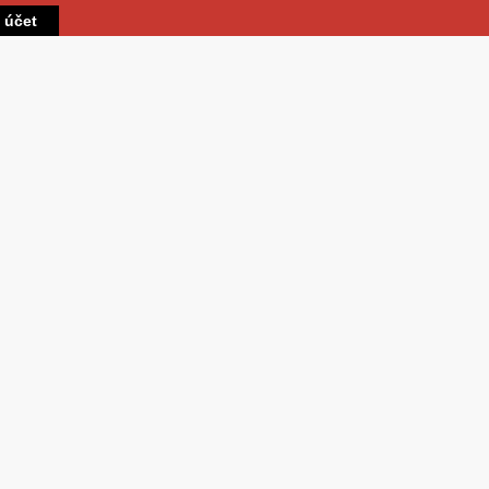
Přejít k hlavnímu obsahu
t účet