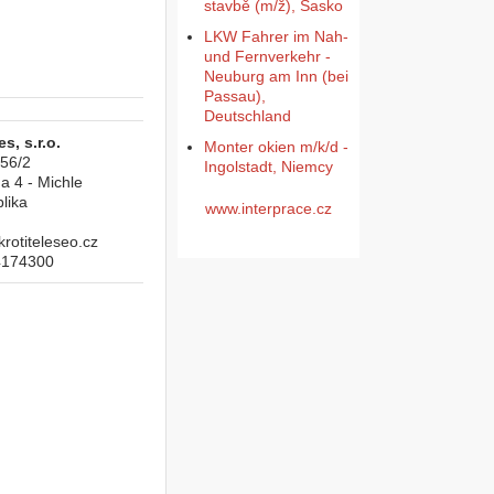
stavbě (m/ž), Sasko
LKW Fahrer im Nah-
und Fernverkehr -
Neuburg am Inn (bei
Passau),
Deutschland
s, s.r.o.
Monter okien m/k/d -
956/2
Ingolstadt, Niemcy
a 4 - Michle
lika
www.interprace.cz
otiteleseo.cz
4174300