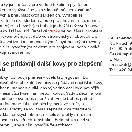
ubky
jsou určeny pro vedení tekutin a plynů pod
kem a využívají se jako silnostěnné i tenkostěnné
kých a pneumatických zařízeních. Vyrábějí se
za tepla i za studena a poté protahováním, tažením či
m. Výroba bezešvých trubek je dražší než svařovaných,
eko širší využití. Bezešvé
trubky
se používají v ropném
ickém průmyslu, dále ve strojírenských oborech a při
SEO Service
jů a zařízení s pneumatickými či hydraulickými rozvody.
Na Nivách 
e s již vytvořeným závitem pro spojování, nebo hladké,
141 00
Prah
ojují svařováním.
Česká repub
E-Mail:
 se přidávají další kovy pro zlepšení
pressweb@kr
stí
Tel:
+420 2
ubky
rozhodují příměsi v oceli, tzv. legování. Do
lové nízkouhlíkaté taveniny se přidávají například kovy,
ybden, mangan a nikl, aby výsledná ocel byla pevnější,
olnější vůči kyselinám nebo i korozi. Vždy záleží na tom,
ude ocelová trubka používat. Vedle trubek patří do
tního materiálu také plechy, ocelové profily a
ocel. Plechy se využívají zejména v karosářském
v klempířských oborech, ocelové profily slouží pro
ovních i vnitřních konstrukcí. Betonářská ocel se
betonu, aby s ním vytvořila železobeton.