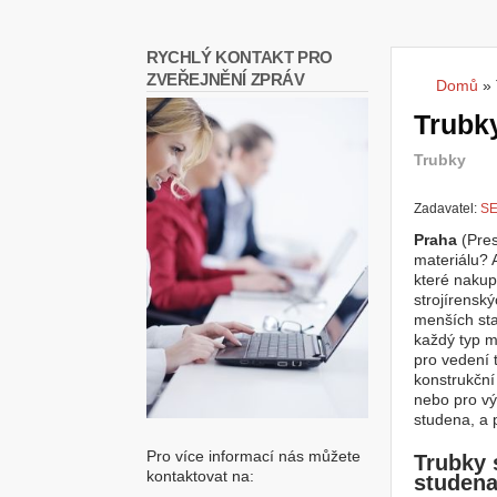
RYCHLÝ KONTAKT PRO
ZVEŘEJNĚNÍ ZPRÁV
Domů
»
Jste
Trubky
Trubky
Zadavatel:
SE
Praha
(Pre
materiálu? 
které nakup
strojírenský
menších sta
každý typ m
pro vedení 
konstrukční
nebo pro vý
studena, a 
Pro více informací nás můžete
Trubky 
kontaktovat na:
studen