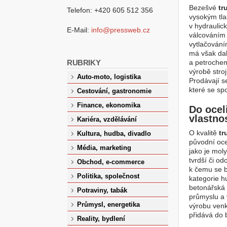
Bezešvé
tr
Telefon: +420 605 512 356
vysokým tla
v hydraulic
E-Mail:
info@pressweb.cz
válcováním 
vytlačování
má však dal
RUBRIKY
a petrochem
výrobě stro
Auto-moto, logistika
Prodávají s
které se sp
Cestování, gastronomie
Finance, ekonomika
Do oceli
vlastno
Kariéra, vzdělávání
O kvalitě
tr
Kultura, hudba, divadlo
původní oce
Média, marketing
jako je mol
tvrdší či od
Obchod, e-commerce
k čemu se b
Politika, společnost
kategorie hu
betonářská 
Potraviny, tabák
průmyslu a 
Průmysl, energetika
výrobu venk
přidává do 
Reality, bydlení