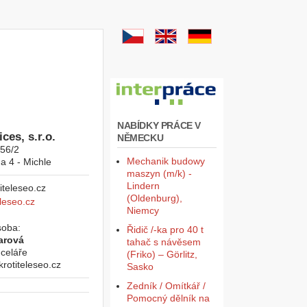
NABÍDKY PRÁCE V
ces, s.r.o.
NĚMECKU
956/2
Mechanik budowy
a 4 - Michle
maszyn (m/k) -
Lindern
(Oldenburg),
leseo.cz
Niemcy
soba:
Řidič /-ka pro 40 t
arová
tahač s návěsem
celáře
(Friko) – Görlitz,
otiteleseo.cz
Sasko
Zedník / Omítkář /
Pomocný dělník na