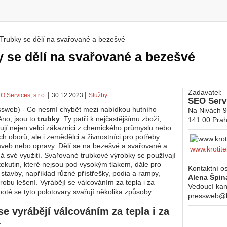
Trubky se dělí na svařované a bezešvé
 zde
 se dělí na svařované a bezešvé
Zadavatel:
|
|
O Services, s.r.o.
30.12.2023
Služby
SEO Servi
ssweb) - Co nesmí chybět mezi nabídkou hutního
Na Nivách 
Ano, jsou to
trubky
. Ty patří k nejčastějšímu zboží,
141 00
Prah
ují nejen velcí zákaznici z chemického průmyslu nebo
ch oborů, ale i zemědělci a živnostníci pro potřeby
veb nebo opravy. Dělí se na bezešvé a svařované a
www.krotite
á své využití. Svařované trubkové výrobky se používají
tekutin, které nejsou pod vysokým tlakem, dále pro
Kontaktní o
 stavby, například různé přístřešky, podia a rampy,
Alena Špin
robu lešení. Vyrábějí se válcováním za tepla i za
Vedoucí kan
poté se tyto polotovary svařují několika způsoby.
pressweb@kr
se vyrábějí válcováním za tepla i za
a