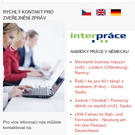
RYCHLÝ KONTAKT PRO
ZVEŘEJNĚNÍ ZPRÁV
NABÍDKY PRÁCE V NĚMECKU
Mechanik budowy maszyn
(m/k) - Lindern (Oldenburg),
Niemcy
Řidič /-ka pro 40 t tahač s
návěsem (Friko) – Görlitz,
Sasko
Zedník / Omítkář / Pomocný
dělník na stavbě (m/ž), Sasko
LKW Fahrer im Nah- und
Fernverkehr - Neuburg am
Pro více informací nás můžete
Inn (bei Passau),
kontaktovat na:
Deutschland