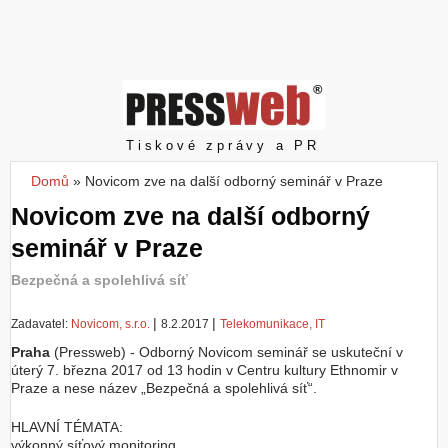
Z
a
l
o
ž
i
t
Pressweb
Tiskové zprávy a PR
ú
č
Domů
»
Novicom zve na další odborný seminář v Praze
Jste zde
e
Novicom zve na další odborný
t
seminář v Praze
Bezpečná a spolehlivá síť
|
|
Zadavatel:
Novicom, s.r.o.
8.2.2017
Telekomunikace, IT
Praha
(Pressweb) - Odborný Novicom seminář se uskuteční v
úterý 7. března 2017 od 13 hodin v Centru kultury Ethnomir v
Praze a nese název „Bezpečná a spolehlivá síť“.
HLAVNÍ TÉMATA:
výkonný síťový monitoring