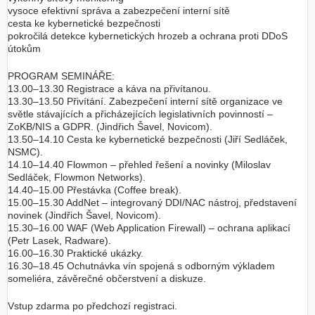
vysoce efektivní správa a zabezpečení interní sítě
cesta ke kybernetické bezpečnosti
pokročilá detekce kybernetických hrozeb a ochrana proti DDoS
útokům
PROGRAM SEMINÁŘE:
13.00–13.30 Registrace a káva na přivítanou.
13.30–13.50 Přivítání. Zabezpečení interní sítě organizace ve
světle stávajících a přicházejících legislativních povinností –
ZoKB/NIS a GDPR. (Jindřich Šavel, Novicom).
13.50–14.10 Cesta ke kybernetické bezpečnosti (Jiří Sedláček,
NSMC).
14.10–14.40 Flowmon – přehled řešení a novinky (Miloslav
Sedláček, Flowmon Networks).
14.40–15.00 Přestávka (Coffee break).
15.00–15.30 AddNet – integrovaný DDI/NAC nástroj, představení
novinek (Jindřich Šavel, Novicom).
15.30–16.00 WAF (Web Application Firewall) – ochrana aplikací
(Petr Lasek, Radware).
16.00–16.30 Praktické ukázky.
16.30–18.45 Ochutnávka vín spojená s odborným výkladem
someliéra, závěrečné občerstvení a diskuze.
Vstup zdarma po předchozí registraci.