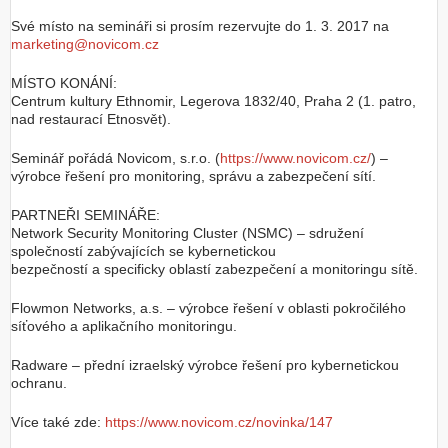
Své místo na semináři si prosím rezervujte do 1. 3. 2017 na
marketing@novicom.cz
MÍSTO KONÁNÍ:
Centrum kultury Ethnomir, Legerova 1832/40, Praha 2 (1. patro,
nad restaurací Etnosvět).
Seminář pořádá Novicom, s.r.o. (
https://www.novicom.cz/
) –
výrobce řešení pro monitoring, správu a zabezpečení sítí.
PARTNEŘI SEMINÁŘE:
Network Security Monitoring Cluster (NSMC) – sdružení
společností zabývajících se kybernetickou
bezpečností a specificky oblastí zabezpečení a monitoringu sítě.
Flowmon Networks, a.s. – výrobce řešení v oblasti pokročilého
síťového a aplikačního monitoringu.
Radware – přední izraelský výrobce řešení pro kybernetickou
ochranu.
Více také zde:
https://www.novicom.cz/novinka/147