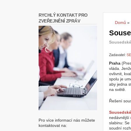
RYCHLÝ KONTAKT PRO
ZVEŘEJNĚNÍ ZPRÁV
Domů
»
Jste
Souse
Sousedské 
Zadavatel:
SE
Praha
(Pres
vláda. Jenž
ovlivnit, kv
spolu je um
aby jedna s
na světě.
Řešení sou
Sousedské
nedávnější 
Pro více informací nás můžete
slabinu: Se
kontaktovat na:
soudní rozh