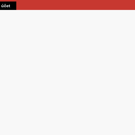
Přejít k hlavnímu obsahu
t účet