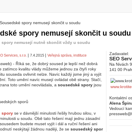
Sousedské spory nemusejí skončit u soudu
 zde
dské spory nemusejí skončit u soudu
spory nemusejí nutně skončit vždy u soudu
Zadavatel:
|
|
O Services, s.r.o.
7.4.2015
Veřejná správa, instituce
SEO Servi
sweb) - Říká se, že dobrý soused je lepší než dobrá
Na Nivách 
e zatímco kvalitu vlády můžeme jednou za čtyři roky
141 00
Prah
alitu souseda ovlivnit nelze. Navíc každý jsme jiný a vyjít
ění. Toto umění navíc musejí ovládat obě strany. Stačí,
trana toto umění neovládala, a
sousedské spory
jsou
www.krotite
Kontaktní o
sedských sporů
Alena Špin
Vedoucí kan
 spory
se v dávnější minulosti řešily hrubou silou, v
pressweb@kr
minulosti u soudu. Obě tato řešení mají jednu zásadní
 sousedem budete muset vyjít i dál a ruční řešení ani
odnutí neskýtají žádnou naději, že se
sousedský spor