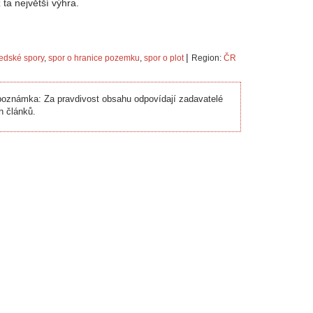
ž ta největší výhra.
|
edské spory
,
spor o hranice pozemku
,
spor o plot
Region:
ČR
oznámka: Za pravdivost obsahu odpovídají zadavatelé
h článků.