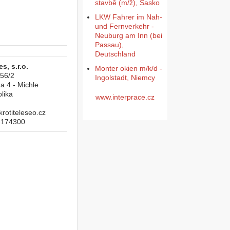
stavbě (m/ž), Sasko
LKW Fahrer im Nah-
und Fernverkehr -
Neuburg am Inn (bei
Passau),
Deutschland
s, s.r.o.
Monter okien m/k/d -
956/2
Ingolstadt, Niemcy
a 4 - Michle
lika
www.interprace.cz
otiteleseo.cz
4174300