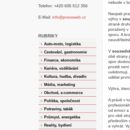
nebude v b
Telefon: +420 605 512 356
Naopak prav
E-Mail:
info@pressweb.cz
výhry v
sou
straně druh
poražený v 
sporu. A kr
RUBRIKY
neuvěřitelně
Auto-moto, logistika
V
souseds
Cestování, gastronomie
obě strany 
Finance, ekonomika
spor dostou
prostě není
Kariéra, vzdělávání
uvědomují, 
Kultura, hudba, divadlo
udělat první
Média, marketing
Výhra, kter
Obchod, e-commerce
A právě v tu
Politika, společnost
profesionál
Potraviny, tabák
od emocí a 
pro obě str
Průmysl, energetika
především 
Reality, bydlení
a vyhrát. V