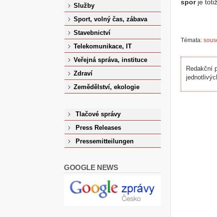
spor
je toti
Služby
Sport, volný čas, zábava
Stavebnictví
Témata:
sous
Telekomunikace, IT
Veřejná správa, instituce
Redakční p
Zdraví
jednotlivýc
Zemědělství, ekologie
Tlačové správy
Press Releases
Pressemitteilungen
GOOGLE NEWS