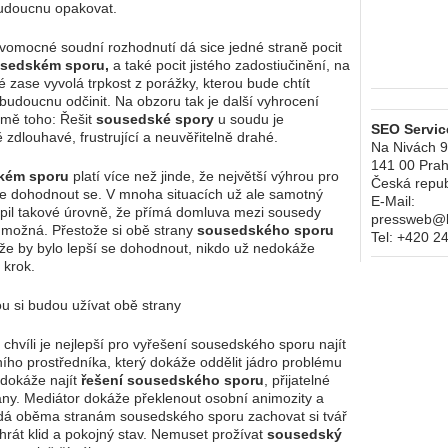
udoucnu opakovat.
omocné soudní rozhodnutí dá sice jedné straně pocit
sedském sporu,
a také pocit jistého zadostiučinění, na
é zase vyvolá trpkost z porážky, kterou bude chtít
budoucnu odčinit. Na obzoru tak je další vyhrocení
omě toho: Řešit
sousedské spory
u soudu je
SEO Service
 zdlouhavé, frustrující a neuvěřitelně drahé.
Na Nivách 
141 00
Prah
kém sporu
platí více než jinde, že největší výhrou pro
Česká repub
je dohodnout se. V mnoha situacích už ale samotný
E-Mail:
pil takové úrovně, že přímá domluva mezi sousedy
pressweb@kr
 možná. Přestože si obě strany
sousedského sporu
Tel:
+420 2
že by bylo lepší se dohodnout, nikdo už nedokáže
 krok.
ou si budou užívat obě strany
 chvíli je nejlepší pro vyřešení sousedského sporu najít
ního prostředníka, který dokáže oddělit jádro problému
dokáže najít
řešení sousedského sporu
, přijatelné
any. Mediátor dokáže překlenout osobní animozity a
dá oběma stranám sousedského sporu zachovat si tvář
yhrát klid a pokojný stav. Nemuset prožívat
sousedský