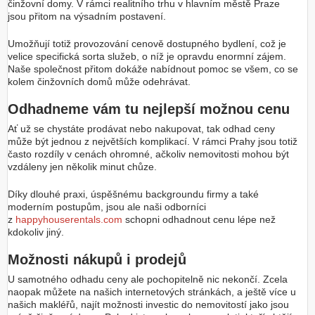
činžovní domy. V rámci realitního trhu v hlavním městě Praze
jsou přitom na výsadním postavení.
Umožňují totiž provozování cenově dostupného bydlení, což je
velice specifická sorta služeb, o níž je opravdu enormní zájem.
Naše společnost přitom dokáže nabídnout pomoc se všem, co se
kolem činžovních domů může odehrávat.
Odhadneme vám tu nejlepší možnou cenu
Ať už se chystáte prodávat nebo nakupovat, tak odhad ceny
může být jednou z největších komplikací. V rámci Prahy jsou totiž
často rozdíly v cenách ohromné, ačkoliv nemovitosti mohou být
vzdáleny jen několik minut chůze.
Díky dlouhé praxi, úspěšnému backgroundu firmy a také
moderním postupům, jsou ale naši odborníci
z
happyhouserentals.com
schopni odhadnout cenu lépe než
kdokoliv jiný.
Možnosti nákupů i prodejů
U samotného odhadu ceny ale pochopitelně nic nekončí. Zcela
naopak můžete na našich internetových stránkách, a ještě více u
našich makléřů, najít možnosti investic do nemovitostí jako jsou