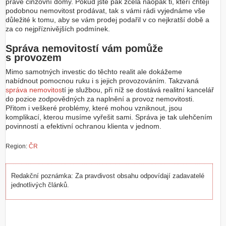
právě činžovní domy. Pokud jste pak zcela naopak ti, kteří chtějí
podobnou nemovitost prodávat, tak s vámi rádi vyjednáme vše
důležité k tomu, aby se vám prodej podařil v co nejkratší době a
za co nejpříznivějších podmínek.
Správa nemovitostí vám pomůže
s provozem
Mimo samotných investic do těchto realit ale dokážeme
nabídnout pomocnou ruku i s jejich provozováním. Takzvaná
správa nemovitos
tí je službou, při níž se dostává realitní kancelář
do pozice zodpovědných za naplnění a provoz nemovitosti.
Přitom i veškeré problémy, které mohou vzniknout, jsou
komplikací, kterou musíme vyřešit sami. Správa je tak ulehčením
povinností a efektivní ochranou klienta v jednom.
Region:
ČR
Redakční poznámka: Za pravdivost obsahu odpovídají zadavatelé
jednotlivých článků.