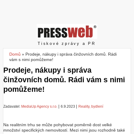
Z
a
l
o
ž
i
t
Pressweb
Tiskové zprávy a PR
ú
č
Domů
»
Prodeje, nákupy i správa činžovních domů. Rádi
Jste zde
e
vám s nimi pomůžeme!
t
Prodeje, nákupy i správa
činžovních domů. Rádi vám s nimi
pomůžeme!
|
|
Zadavatel:
MediaUp Agency s.r.o.
6.9.2023
Reality, bydlení
Na realitním trhu se může pohybovat poměrně dost velké
množství specifických nemovitostí. Mezi nimi jsou rozhodně také