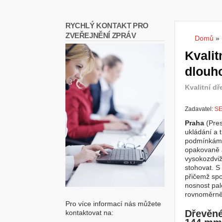
RYCHLÝ KONTAKT PRO
ZVEŘEJNĚNÍ ZPRÁV
Domů
»
Jste
Kvalit
dlouh
Kvalitní d
Zadavatel:
SE
Praha
(Pre
ukládání a 
podmínkám p
opakovaně a
vysokozdviž
stohovat. S
přičemž sp
nosnost pal
rovnoměrně 
Pro více informací nás můžete
Dřevěné
kontaktovat na: