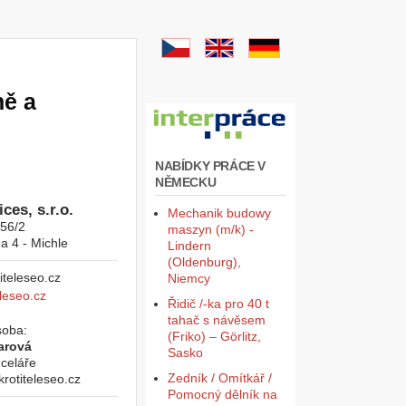
ně a
NABÍDKY PRÁCE V
NĚMECKU
ces, s.r.o.
Mechanik budowy
956/2
maszyn (m/k) -
a 4 - Michle
Lindern
(Oldenburg),
Niemcy
leseo.cz
Řidič /-ka pro 40 t
tahač s návěsem
soba:
(Friko) – Görlitz,
arová
Sasko
celáře
Zedník / Omítkář /
otiteleseo.cz
Pomocný dělník na