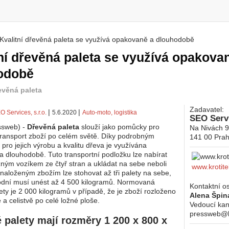
Kvalitní dřevěná paleta se využívá opakovaně a dlouhodobě
 zde
ní dřevěná paleta se využívá opakova
odobě
řevěná paleta
Zadavatel:
|
|
O Services, s.r.o.
5.6.2020
Auto-moto, logistika
SEO Servi
ssweb) -
Dřevěná paleta
slouží jako pomůcky pro
Na Nivách 
transport zboží po celém světě. Díky podrobným
141 00
Prah
ro jejich výrobu a kvalitu dřeva je využívána
 dlouhodobě. Tuto transportní podložku lze nabírat
ným vozíkem ze čtyř stran a ukládat na sebe neboli
www.krotite
 naloženým zbožím lze stohovat až tři palety na sebe,
odní musí unést až 4 500 kilogramů. Normovaná
Kontaktní o
ety je 2 000 kilogramů v případě, že je zboží rozloženo
Alena Špin
a celistvě po celé ložné ploše.
Vedoucí kan
pressweb@kr
 palety mají rozměry 1 200 x 800 x