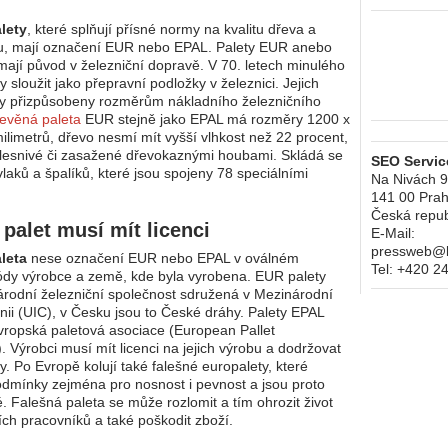
lety
, které splňují přísné normy na kvalitu dřeva a
bu, mají označení EUR nebo EPAL. Palety EUR anebo
mají původ v železniční dopravě. V 70. letech minulého
ly sloužit jako přepravní podložky v železnici. Jejich
ly přizpůsobeny rozměrům nákladního železničního
evěná paleta
EUR stejně jako EPAL má rozměry 1200 x
ilimetrů, dřevo nesmí mít vyšší vlhkost než 22 procent,
lesnivé či zasažené dřevokaznými houbami. Skládá se
SEO Service
vlaků a špalíků, které jsou spojeny 78 speciálními
Na Nivách 
141 00
Prah
Česká repub
 palet musí mít licenci
E-Mail:
pressweb@kr
leta
nese označení EUR nebo EPAL v oválném
Tel:
+420 2
dy výrobce a země, kde byla vyrobena. EUR palety
árodní železniční společnost sdružená v Mezinárodní
unii (UIC), v Česku jsou to České dráhy. Palety EPAL
vropská paletová asociace (European Pallet
. Výrobci musí mít licenci na jejich výrobu a dodržovat
y. Po Evropě kolují také falešné europalety, které
odmínky zejména pro nosnost i pevnost a jsou proto
 Falešná paleta se může rozlomit a tím ohrozit život
ch pracovníků a také poškodit zboží.