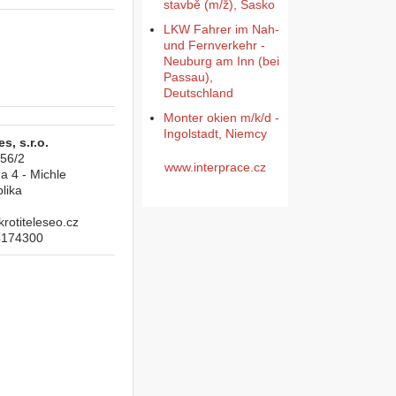
stavbě (m/ž), Sasko
LKW Fahrer im Nah-
und Fernverkehr -
Neuburg am Inn (bei
Passau),
Deutschland
Monter okien m/k/d -
Ingolstadt, Niemcy
s, s.r.o.
956/2
www.interprace.cz
a 4 - Michle
lika
otiteleseo.cz
4174300