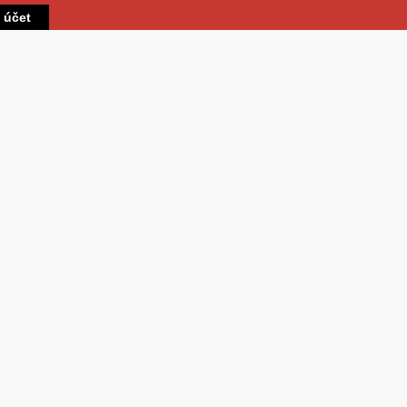
Přejít k hlavnímu obsahu
t účet