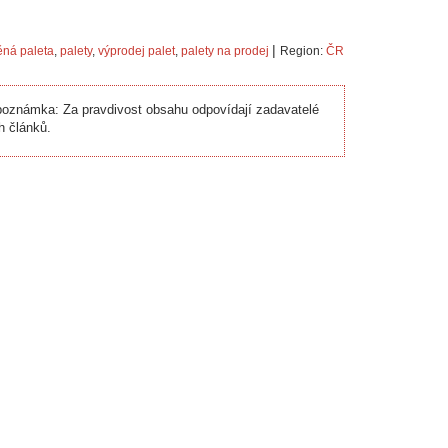
|
ěná paleta
,
palety
,
výprodej palet
,
palety na prodej
Region:
ČR
oznámka: Za pravdivost obsahu odpovídají zadavatelé
h článků.