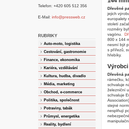
144 mm
Telefon: +420 605 512 356
Dřevěné pa
jejich výro
E-Mail:
info@pressweb.cz
europalety 
století zača
rozměry by
vagónu.
Dř
RUBRIKY
800 x 144 m
Auto-moto, logistika
nesmí být p
s přířezů, s
Cestování, gastronomie
hřebíky.
Finance, ekonomika
Výrobci
Kariéra, vzdělávání
Dřevěná pa
Kultura, hudba, divadlo
rámečku, kó
Média, marketing
schvaluje n
železniční 
Obchod, e-commerce
schvaluje E
Association)
Politika, společnost
stejné norm
Potraviny, tabák
nesplňují p
nebezpečné.
Průmysl, energetika
manipulační
Reality, bydlení