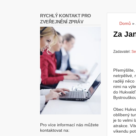
RYCHLÝ KONTAKT PRO
ZVEŘEJNĚNÍ ZPRÁV
Domů
»
Jste
Za Ja
Zadavatel:
Se
Přemýšlíte,
netrpělivé, 
raději něco 
nimi na výl
do Hukvald?
Bystrouško
Obec Hukval
oblíbený tur
je to velmi
Pro více informací nás můžete
atrakce. Ví
kontaktovat na:
víkendu pot