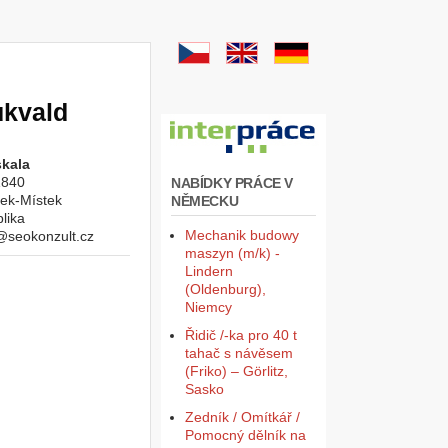
ukvald
kala
1840
NABÍDKY PRÁCE V
ek-Místek
NĚMECKU
lika
Mechanik budowy
@seokonzult.cz
maszyn (m/k) -
Lindern
(Oldenburg),
Niemcy
Řidič /-ka pro 40 t
tahač s návěsem
(Friko) – Görlitz,
Sasko
Zedník / Omítkář /
Pomocný dělník na