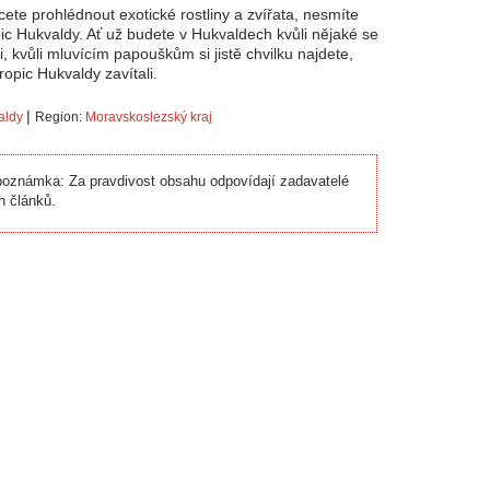
cete prohlédnout exotické rostliny a zvířata, nesmíte
ic Hukvaldy. Ať už budete v Hukvaldech kvůli nějaké se
i, kvůli mluvícím papouškům si jistě chvilku najdete,
ropic Hukvaldy zavítali.
|
aldy
Region:
Moravskoslezský kraj
oznámka: Za pravdivost obsahu odpovídají zadavatelé
h článků.