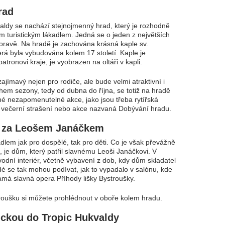
rad
aldy se nachází stejnojmenný hrad, který je rozhodně
ím turistickým lákadlem. Jedná se o jeden z největších
ravě. Na hradě je zachována krásná kaple sv.
erá byla vybudována kolem 17.století. Kaple je
tronovi kraje, je vyobrazen na oltáři v kapli.
ajímavý nejen pro rodiče, ale bude velmi atraktivní i
ěhem sezony, tedy od dubna do října, se totiž na hradě
é nezapomenutelné akce, jako jsou třeba rytířská
 večerní strašení nebo akce nazvaná Dobývání hradu.
í za Leošem Janáčkem
adlem jak pro dospělé, tak pro děti. Co je však převážně
, je dům, který patřil slavnému Leoši Janáčkovi. V
odní interiér, včetně vybavení z dob, kdy dům skladatel
idé se tak mohou podívat, jak to vypadalo v salónu, kde
ámá slavná opera Příhody lišky Bystroušky.
troušku si můžete prohlédnout v oboře kolem hradu.
ickou do Tropic Hukvaldy