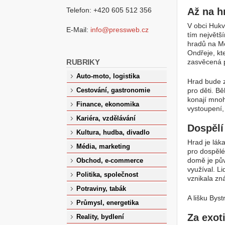
Telefon: +420 605 512 356
Až na h
V obci Hukv
E-Mail:
info@pressweb.cz
tím největš
hradů na Mo
Ondřeje, kt
RUBRIKY
zasvěcená pa
Auto-moto, logistika
Hrad bude z
pro děti. B
Cestování, gastronomie
konají mnoh
Finance, ekonomika
vystoupení,
Kariéra, vzdělávání
Dospěl
Kultura, hudba, divadlo
Hrad je lák
Média, marketing
pro dospělé
domě je pův
Obchod, e-commerce
využíval. L
Politika, společnost
vznikala zn
Potraviny, tabák
A lišku Bys
Průmysl, energetika
Za exot
Reality, bydlení