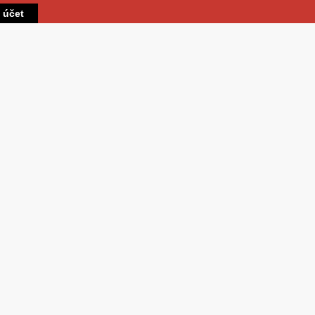
Přejít k hlavnímu obsahu
t účet