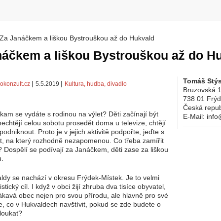
Za Janáčkem a liškou Bystrouškou až do Hukvald
 zde
náčkem a liškou Bystrouškou až do H
Tomáš Stýs
|
|
okonzult.cz
5.5.2019
Kultura, hudba, divadlo
Bruzovská 
738 01
Frýd
Česká repub
 kam se vydáte s rodinou na výlet? Děti začínají být
E-Mail:
info
nechtějí celou sobotu prosedět doma u televize, chtějí
podniknout. Proto je v jejich aktivitě podpořte, jeďte s
et, na který rozhodně nezapomenou. Co třeba zamířit
 Dospělí se podívají za Janáčkem, děti zase za liškou
u.
dy se nachází v okresu Frýdek-Místek. Je to velmi
istický cíl. I když v obci žijí zhruba dva tisíce obyvatel,
 lákavá obec nejen pro svou přírodu, ale hlavně pro své
te, co v Hukvaldech navštívit, pokud se zde budete o
loukat?