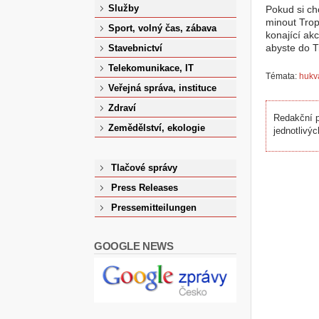
Služby
Pokud si ch
minout Trop
Sport, volný čas, zábava
konající akc
abyste do T
Stavebnictví
Telekomunikace, IT
Témata:
hukv
Veřejná správa, instituce
Zdraví
Redakční p
Zemědělství, ekologie
jednotlivýc
Tlačové správy
Press Releases
Pressemitteilungen
GOOGLE NEWS