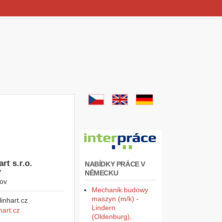
rt s.r.o.
NABÍDKY PRÁCE V
7
NĚMECKU
ov
Mechanik budowy
maszyn (m/k) -
Lindern
hart.cz
(Oldenburg),