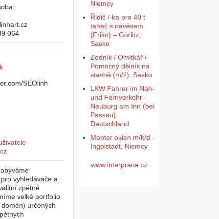
Niemcy
soba:
t
Řidič /-ka pro 40 t
inhart.cz
tahač s návěsem
39 064
(Friko) – Görlitz,
Sasko
Zedník / Omítkář /
Pomocný dělník na
k
stavbě (m/ž), Sasko
LKW Fahrer im Nah-
und Fernverkehr -
Neuburg am Inn (bei
Passau),
Deutschland
Monter okien m/k/d -
Ingolstadt, Niemcy
www.interprace.cz
e zabýváme
í pro vyhledávače a
alitní zpětné
níme velké portfolio
e domén) určených
zpětných