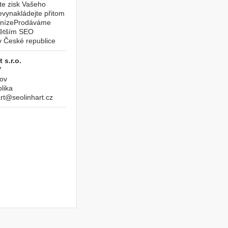
e zisk Vašeho
evynakládejte přitom
enízeProdáváme
větším SEO
 České republice
 s.r.o.
7
ov
lika
art@seolinhart.cz