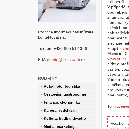
milimetrů u
V případě, 
opotřebení,
znamená útr
penumatiky 
akčních nab
Pro více informací nás můžete
nabízejícíc
kontaktovat na:
pneu-centr
zlevňuje ně
Telefon: +420 605 512 356
koupit
levn
Michelin, Co
www.pneu-c
E-Mail:
info@pressweb.cz
šírky a prof
váš typ vozu
úspora vítan
RUBRIKY
V interneto
značkové pn
Auto-moto, logistika
pro konkrét
Cestování, gastronomie
pneumatiky,
Finance, ekonomika
Témata:
pneu
Kariéra, vzdělávání
Kultura, hudba, divadlo
Redakční p
Média, marketing
jednotlivýc