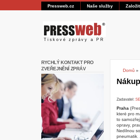
Pressweb.cz
Naše služby
Založi
Pressweb
Tiskové zprávy a PR
RYCHLÝ KONTAKT PRO
ZVEŘEJNĚNÍ ZPRÁV
Domů
»
Jste
Nákup
Zadavatel:
SE
Praha
(Pres
které pro ma
to samozřej
opravy, pra
Nedílnou so
pneumatik. 