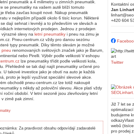
 letní pneumatik a 4 milimetry u zimních pneumatik.
Kontaktní o
že se pneumatiky na vašem autě blíží tomuto
Jan Linhar
 je třeba zavčas koupit nové. Nákup pneumatik
linhart@seol
atu v nejlepším případě okolo 6 tisíc korun. Některé
+420 604 5
se dají sehnat i levněji a to především ve slevách a
ídkách internetových prodejen. Jednou z prodejen
h výrazné slevy na
letní pneumatiky
i pneu na zimu je
um.cz. Pneu-centrum.cz vždy pro danou sezónu
Faceboo
které typy pneumatik. Díky těmto slevám je možné
é pneu
renomovaných světových značek jako je Barum,
ntinental nebo Pirelli. Výběr podle velikosti V eshopu
entrum.cz
lze pneumatiky třídit podle velikosti kola,
Twitter
ilu. Přehledně se tak dají najít pneumatiky určené pro
. U takové investice jako je obutí na auto je každá
á, proto je lepší využívat speciální slevové akce.
vém obchodě pneu-centrum.cz lze totiž nakoupit
eumatiky s někdy až poloviční slevou. Akce platí vždy
ní roční období. V letní sezoně jsou zlevňovány letní
 v zimě pak zimní.
Již 7 let s
optimalizac
matiky
budujeme kv
odkazyVlast
webů (tisíc
oznámka: Za pravdivost obsahu odpovídají zadavatelé
pro prodej 
h článků.