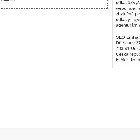
odkazůZvyšt
webu, ale n
zbytečně p
odkazy nej
agenturám v
SEO Linhart
Dětřichov 2
783 91
Unič
Česká repub
E-Mail:
linh