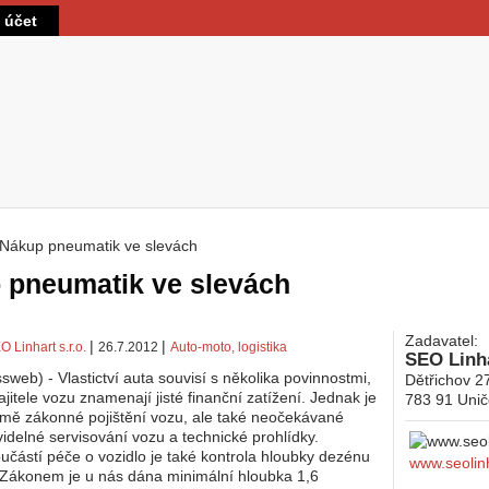
Přejít k hlavnímu obsahu
t účet
Nákup pneumatik ve slevách
 zde
 pneumatik ve slevách
Zadavatel:
|
|
O Linhart s.r.o.
26.7.2012
Auto-moto, logistika
SEO Linha
sweb) - Vlastictví auta souvisí s několika povinnostmi,
Dětřichov 2
jitele vozu znamenají jisté finanční zatížení. Jednak je
783 91
Unič
mě zákonné pojištění vozu, ale také neočekávané
videlné servisování vozu a technické prohlídky.
učástí péče o vozidlo je také kontrola hloubky dezénu
www.seolin
Zákonem je u nás dána minimální hloubka 1,6