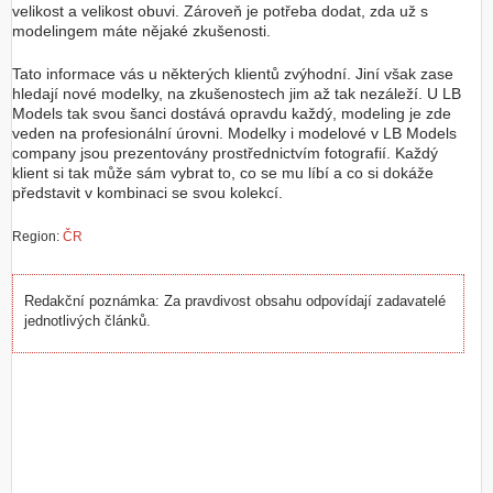
velikost a velikost obuvi. Zároveň je potřeba dodat, zda už s
modelingem máte nějaké zkušenosti.
Z
a
l
Tato informace vás u některých klientů zvýhodní. Jiní však zase
o
hledají nové modelky, na zkušenostech jim až tak nezáleží. U LB
ž
Models tak svou šanci dostává opravdu každý, modeling je zde
i
veden na profesionální úrovni. Modelky i modelové v LB Models
t
company jsou prezentovány prostřednictvím fotografií. Každý
ú
klient si tak může sám vybrat to, co se mu líbí a co si dokáže
č
představit v kombinaci se svou kolekcí.
e
t
Region:
ČR
Redakční poznámka: Za pravdivost obsahu odpovídají zadavatelé
jednotlivých článků.