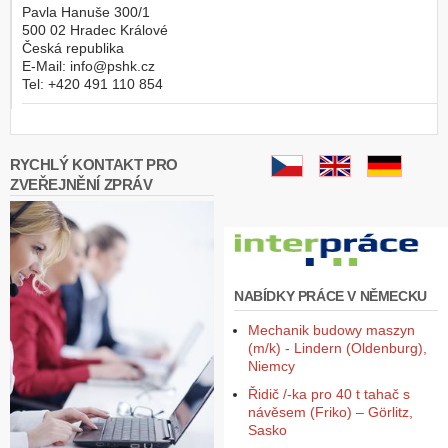
Pavla Hanuše 300/1
500 02
Hradec Králové
Česká republika
E-Mail:
info@pshk.cz
Tel:
+420 491 110 854
RYCHLÝ KONTAKT PRO
ZVEŘEJNĚNÍ ZPRÁV
NABÍDKY PRÁCE V NĚMECKU
Mechanik budowy maszyn
(m/k) - Lindern (Oldenburg),
Niemcy
Řidič /-ka pro 40 t tahač s
návěsem (Friko) – Görlitz,
Sasko