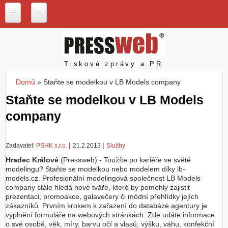
Přejít k hlavnímu obsahu
P
r
e
s
Pressweb
Tiskové zprávy a PR
s
w
Domů
»
Staňte se modelkou v LB Models company
e
Jste zde
b
Staňte se modelkou v LB Models
.
company
c
z
N
|
|
Zadavatel:
PSHK s.r.o.
21.2.2013
Služby
a
Hradec Králové
š
(Pressweb) - Toužíte po kariéře ve světě
modelingu? Staňte se modelkou nebo modelem díky lb-
e
models.cz. Profesionální modelingová společnost LB Models
s
company stále hledá nové tváře, které by pomohly zajistit
l
prezentaci, promoakce, galavečery či módní přehlídky jejích
u
zákazníků. Prvním krokem k zařazení do databáze agentury je
ž
vyplnění formuláře na webových stránkách. Zde udáte informace
b
o své osobě, věk, míry, barvu očí a vlasů, výšku, váhu, konfekční
y