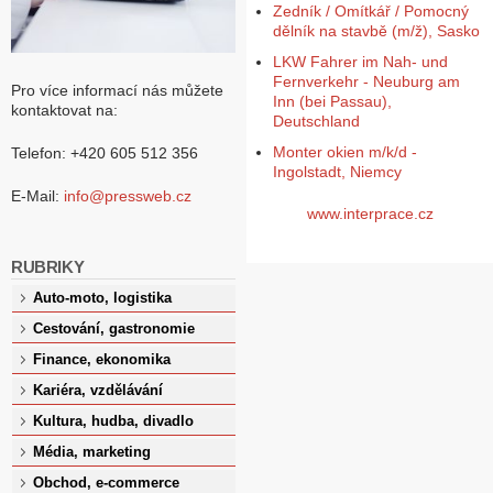
Zedník / Omítkář / Pomocný
dělník na stavbě (m/ž), Sasko
LKW Fahrer im Nah- und
Fernverkehr - Neuburg am
Pro více informací nás můžete
Inn (bei Passau),
kontaktovat na:
Deutschland
Monter okien m/k/d -
Telefon: +420 605 512 356
Ingolstadt, Niemcy
E-Mail:
info@pressweb.cz
www.interprace.cz
RUBRIKY
Auto-moto, logistika
Cestování, gastronomie
Finance, ekonomika
Kariéra, vzdělávání
Kultura, hudba, divadlo
Média, marketing
Obchod, e-commerce