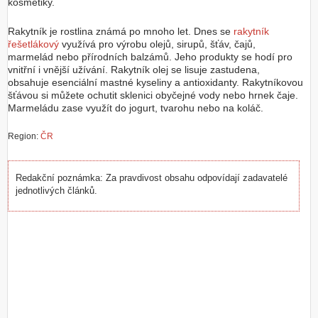
kosmetiky.
Z
Rakytník je rostlina známá po mnoho let. Dnes se
rakytník
a
řešetlákový
využívá pro výrobu olejů, sirupů, šťáv, čajů,
l
marmelád nebo přírodních balzámů. Jeho produkty se hodí pro
o
vnitřní i vnější užívání. Rakytník olej se lisuje zastudena,
ž
obsahuje esenciální mastné kyseliny a antioxidanty. Rakytníkovou
i
šťávou si můžete ochutit sklenici obyčejné vody nebo hrnek čaje.
t
Marmeládu zase využít do jogurt, tvarohu nebo na koláč.
ú
č
e
Region:
ČR
t
Redakční poznámka: Za pravdivost obsahu odpovídají zadavatelé
jednotlivých článků.