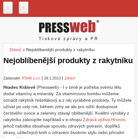
Přejít k hlavnímu obsahu
P
r
e
s
Pressweb
Tiskové zprávy a PR
s
w
Domů
»
Nejoblíbenější produkty z rakytníku
e
Jste zde
b
Nejoblíbenější produkty z rakytníku
.
c
z
|
|
Zadavatel:
PSHK s.r.o.
28.1.2013
Zdraví
N
Hradec Králové
(Pressweb) -
I v zimě je potřeba svému tělu
a
dodat vitamíny a minerály. Za vitamínovou bombu můžeme
š
označit rakytník řešetlákový a z něj vyráběné produkty. Ty můžete
e
užívat po celý rok, během zimy se ale pro nižší dostupnost
s
čerstvého ovoce a zeleniny stávají oblíbenější. Kvalitní výrobky z
l
u
rakytníku zakoupíte například v e-shopu
Zdravá výživa Hronov
,
ž
jehož nabídka obsahuje spoustu zdravých potravin, doplňků
b
stravy, užitečných knih o zdravém životním stylu nebo přírodní
y