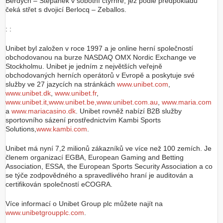
Berdych – Štěpánek v sobotní čtyřhře, jež podle předpokladů
čeká střet s dvojicí Berlocq – Zeballos.
: :
Unibet byl založen v roce 1997 a je online herní společností
obchodovanou na burze NASDAQ OMX Nordic Exchange ve
Stockholmu. Unibet je jedním z největších veřejně
obchodovaných herních operátorů v Evropě a poskytuje své
služby ve 27 jazycích na stránkách
www.unibet.com
,
www.unibet.dk
,
www.unibet.fr
,
www.unibet.it,www.unibet.be,www.unibet.com.au
,
www.maria.com
a
www.mariacasino.dk
. Unibet rovněž nabízí B2B služby
sportovního sázení prostřednictvím Kambi Sports
Solutions,
www.kambi.com
.
Unibet má nyní 7,2 milionů zákazníků ve více než 100 zemích. Je
členem organizací EGBA, European Gaming and Betting
Association, ESSA, the European Sports Security Association a co
se týče zodpovědného a spravedlivého hraní je auditován a
certifikován společností eCOGRA.
Více informací o Unibet Group plc můžete najít na
www.unibetgroupplc.com
.