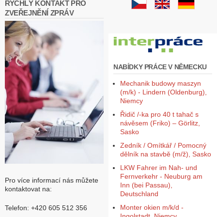
RYCHLÝ KONTAKT PRO
ZVEŘEJNĚNÍ ZPRÁV
NABÍDKY PRÁCE V NĚMECKU
Mechanik budowy maszyn
(m/k) - Lindern (Oldenburg),
Niemcy
Řidič /-ka pro 40 t tahač s
návěsem (Friko) – Görlitz,
Sasko
Zedník / Omítkář / Pomocný
dělník na stavbě (m/ž), Sasko
LKW Fahrer im Nah- und
Fernverkehr - Neuburg am
Pro více informací nás můžete
Inn (bei Passau),
kontaktovat na:
Deutschland
Monter okien m/k/d -
Telefon: +420 605 512 356
Ingolstadt, Niemcy