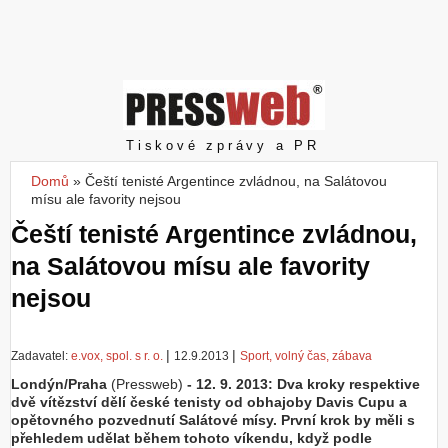
Z
a
l
o
ž
i
t
Pressweb
Tiskové zprávy a PR
ú
č
Domů
»
Čeští tenisté Argentince zvládnou, na Salátovou
Jste zde
e
mísu ale favority nejsou
t
Čeští tenisté Argentince zvládnou,
na Salátovou mísu ale favority
nejsou
|
|
Zadavatel:
e.vox, spol. s r. o.
12.9.2013
Sport, volný čas, zábava
Londýn/Praha
(Pressweb)
- 12. 9. 2013: Dva kroky respektive
dvě vítězství dělí české tenisty od obhajoby Davis Cupu a
opětovného pozvednutí Salátové mísy. První krok by měli s
přehledem udělat během tohoto víkendu, když podle