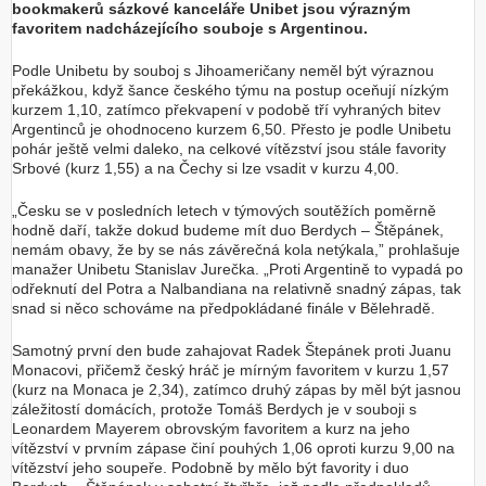
bookmakerů sázkové kanceláře Unibet jsou výrazným
favoritem nadcházejícího souboje s Argentinou.
Podle Unibetu by souboj s Jihoameričany neměl být výraznou
překážkou, když šance českého týmu na postup oceňují nízkým
kurzem 1,10, zatímco překvapení v podobě tří vyhraných bitev
Argentinců je ohodnoceno kurzem 6,50. Přesto je podle Unibetu
pohár ještě velmi daleko, na celkové vítězství jsou stále favority
Srbové (kurz 1,55) a na Čechy si lze vsadit v kurzu 4,00.
„Česku se v posledních letech v týmových soutěžích poměrně
hodně daří, takže dokud budeme mít duo Berdych – Štěpánek,
nemám obavy, že by se nás závěrečná kola netýkala,” prohlašuje
manažer Unibetu Stanislav Jurečka. „Proti Argentině to vypadá po
odřeknutí del Potra a Nalbandiana na relativně snadný zápas, tak
snad si něco schováme na předpokládané finále v Bělehradě.
Samotný první den bude zahajovat Radek Štepánek proti Juanu
Monacovi, přičemž český hráč je mírným favoritem v kurzu 1,57
(kurz na Monaca je 2,34), zatímco druhý zápas by měl být jasnou
záležitostí domácích, protože Tomáš Berdych je v souboji s
Leonardem Mayerem obrovským favoritem a kurz na jeho
vítězství v prvním zápase činí pouhých 1,06 oproti kurzu 9,00 na
vítězství jeho soupeře. Podobně by mělo být favority i duo