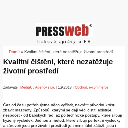
Z
a
l
o
ž
i
t
Pressweb
Tiskové zprávy a PR
ú
č
Domů
»
Kvalitní čištění, které nezatěžuje životní prostředí
Jste zde
e
Kvalitní čištění, které nezatěžuje
t
životní prostředí
|
|
Zadavatel:
MediaUp Agency s.r.o.
1.9.2018
Obchod, e-commerce
Čas od času potřebujeme něco vyčistit, navrátit původní krásu,
zbavit mastnoty. Způsobů, kterými se dají věci čistit, existuje
nespočet - od babských rad, až po technické postupy, které slibují
kýžený výsledek. Jednou z metod, které slibují perfektní výsledky
a zároveň jsou pro životní prostředí jen minimální zátěží, jsou i