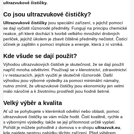
ultrazvukové čističky
.
Co jsou ultrazvukové čističky?
Ultrazvukové čističky
jsou speciální zařízení, s jejichž pomocí
se dají vyčistit různorodé předměty. Fungují na principu chemické
reakce, při které dochází k tvorbě velkého množství drobných
perliček, jejichž úkolem je zbavit čištěné předměty nečistot. Čistící
účinek je zajištěn s pomocí imploze a energie, která z ní vzniká.
Kde všude se dají použít?
Výhodou ultrazvukových čističek je skutečnost, že se dají použít
napříč mnoha odvětvími. Používají se v klenotnictví, zdravotnictví
i v restauracích, jejich využití je skutečně různorodé. Další
výhodou jsou výborné výsledky za pomoci minimální námahy,
nutno zmínit, že ultrazvukové čističky jsou ekonomicky jen velmi
málo náročné a k životnímu prostředí jsou hodně šetrné.
Velký výběr a kvalita
Ať už se pohybujete v kterémkoli odvětví nebo oblasti, pomoc
ultrazvukové čističky se vám může hodit. Čistí kvalitně, rychle a
s výbornými výsledky, takže se její přítomnost určitě vyplatí.
Pořídit je můžete pohodlně z domova v e-shopu
ultrazvuk.eu
,
kde najdete pestrou nabídku těchto zařízení. Před výběrem