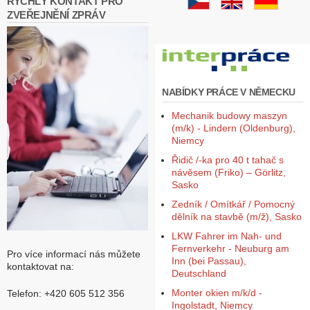
RYCHLÝ KONTAKT PRO
ZVEŘEJNĚNÍ ZPRÁV
NABÍDKY PRÁCE V NĚMECKU
Mechanik budowy maszyn
(m/k) - Lindern (Oldenburg),
Niemcy
Řidič /-ka pro 40 t tahač s
návěsem (Friko) – Görlitz,
Sasko
Zedník / Omítkář / Pomocný
dělník na stavbě (m/ž), Sasko
LKW Fahrer im Nah- und
Fernverkehr - Neuburg am
Pro více informací nás můžete
Inn (bei Passau),
kontaktovat na:
Deutschland
Monter okien m/k/d -
Telefon: +420 605 512 356
Ingolstadt, Niemcy