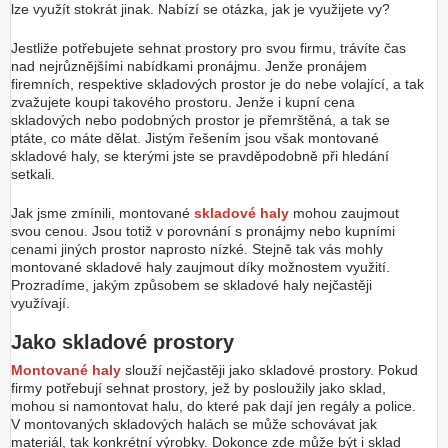
lze využít stokrát jinak. Nabízí se otázka, jak je využijete vy?
Jestliže potřebujete sehnat prostory pro svou firmu, trávíte čas
nad nejrůznějšími nabídkami pronájmu. Jenže pronájem
firemních, respektive skladových prostor je do nebe volající, a tak
zvažujete koupi takového prostoru. Jenže i kupní cena
skladových nebo podobných prostor je přemrštěná, a tak se
ptáte, co máte dělat. Jistým řešením jsou však montované
skladové haly, se kterými jste se pravděpodobně při hledání
setkali.
Jak jsme zmínili, montované
skladové haly
mohou zaujmout
svou cenou. Jsou totiž v porovnání s pronájmy nebo kupními
cenami jiných prostor naprosto nízké. Stejně tak vás mohly
montované skladové haly zaujmout díky možnostem využití.
Prozradíme, jakým způsobem se skladové haly nejčastěji
využívají.
Jako skladové prostory
Montované haly
slouží nejčastěji jako skladové prostory. Pokud
firmy potřebují sehnat prostory, jež by posloužily jako sklad,
mohou si namontovat halu, do které pak dají jen regály a police.
V montovaných skladových halách se může schovávat jak
materiál, tak konkrétní výrobky. Dokonce zde může být i sklad