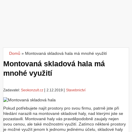
Z
a
l
o
ž
i
t
ú
č
Domů
»
Montovaná skladová hala má mnohé využití
Jste zde
e
Montovaná skladová hala má
t
mnohé využití
|
|
Zadavatel:
Seokonzult.cz
2.12.2019
Stavebnictví
Pokud potřebujete najít prostory pro svou firmu, patrně jste při
hledání narazili na montované skladové haly, nad kterými jste se
pozastavili. Montované haly vás pravděpodobně zaujaly nejen
svou cenou, ale také možnostmi využití. Zatímco některé prostory
je možné využít jenom k jednomu jedinému účelu, skladové haly