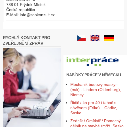
738 01
Frýdek-Místek
Česká republika
E-Mail:
info@seokonzult.cz
RYCHLÝ KONTAKT PRO
ZVEŘEJNĚNÍ ZPRÁV
NABÍDKY PRÁCE V NĚMECKU
Mechanik budowy maszyn
(m/k) - Lindern (Oldenburg),
Niemcy
Řidič /-ka pro 40 t tahač s
návěsem (Friko) – Görlitz,
Sasko
Zedník / Omítkář / Pomocný
dělník na stavbě (m/ž), Sasko