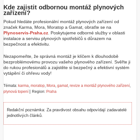
Kde zajistit odbornou montáž plynových
zařízení?
Pokud hledáte profesionální montáž plynových zařízení od
značek Karma, Mora, Moratop a Gamat, obraťte se na
Plynoservis-Praha.cz
. Poskytujeme odborné služby v oblasti
instalace a servisu plynových spotřebičů s důrazem na
bezpečnost a efektivitu.
Nezapomeňte, že správná montáž je klíčem k dlouhodobě
bezproblémovému provozu vašeho plynového zařízení. Svěřte ji
do rukou profesionálů a zajistěte si bezpečný a efektivní systém
vytápění či ohřevu vody!
Témata:
karma
,
moratop
,
Mora
,
gamat
,
revize a montáž plynového zařízení
,
|
plynová topení
Region:
Praha
Redakční poznámka: Za pravdivost obsahu odpovídají zadavatelé
jednotlivých článků.