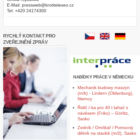
E-Mail:
pressweb@krotiteleseo.cz
Tel:
+420 24174300
RYCHLÝ KONTAKT PRO
ZVEŘEJNĚNÍ ZPRÁV
NABÍDKY PRÁCE V NĚMECKU
Mechanik budowy maszyn
(m/k) - Lindern (Oldenburg),
Niemcy
Řidič /-ka pro 40 t tahač s
návěsem (Friko) – Görlitz,
Sasko
Zedník / Omítkář / Pomocný
dělník na stavbě (m/ž), Sasko