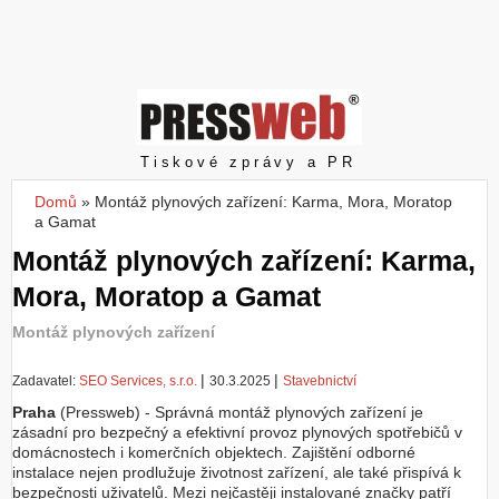
Z
a
l
o
ž
i
t
Pressweb
Tiskové zprávy a PR
ú
č
Domů
»
Montáž plynových zařízení: Karma, Mora, Moratop
Jste zde
e
a Gamat
t
Montáž plynových zařízení: Karma,
Mora, Moratop a Gamat
Montáž plynových zařízení
|
|
Zadavatel:
SEO Services, s.r.o.
30.3.2025
Stavebnictví
Praha
(Pressweb) - Správná montáž plynových zařízení je
zásadní pro bezpečný a efektivní provoz plynových spotřebičů v
domácnostech i komerčních objektech. Zajištění odborné
instalace nejen prodlužuje životnost zařízení, ale také přispívá k
bezpečnosti uživatelů. Mezi nejčastěji instalované značky patří