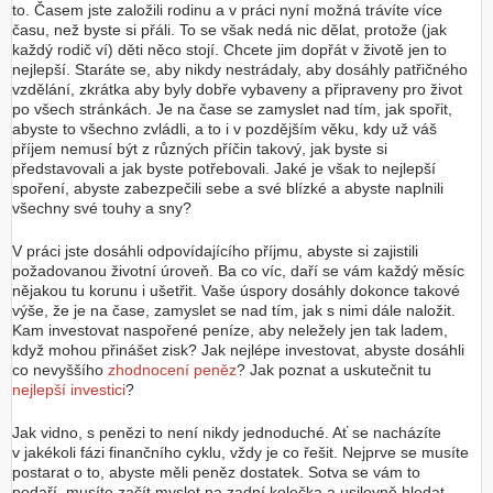
to. Časem jste založili rodinu a v práci nyní možná trávíte více
času, než byste si přáli. To se však nedá nic dělat, protože (jak
každý rodič ví) děti něco stojí. Chcete jim dopřát v životě jen to
nejlepší. Staráte se, aby nikdy nestrádaly, aby dosáhly patřičného
vzdělání, zkrátka aby byly dobře vybaveny a připraveny pro život
po všech stránkách. Je na čase se zamyslet nad tím, jak spořit,
abyste to všechno zvládli, a to i v pozdějším věku, kdy už váš
příjem nemusí být z různých příčin takový, jak byste si
představovali a jak byste potřebovali. Jaké je však to nejlepší
spoření, abyste zabezpečili sebe a své blízké a abyste naplnili
všechny své touhy a sny?
V práci jste dosáhli odpovídajícího příjmu, abyste si zajistili
požadovanou životní úroveň. Ba co víc, daří se vám každý měsíc
nějakou tu korunu i ušetřit. Vaše úspory dosáhly dokonce takové
výše, že je na čase, zamyslet se nad tím, jak s nimi dále naložit.
Kam investovat naspořené peníze, aby neležely jen tak ladem,
když mohou přinášet zisk? Jak nejlépe investovat, abyste dosáhli
co nevyššího
zhodnocení peněz
? Jak poznat a uskutečnit tu
nejlepší investici
?
Jak vidno, s penězi to není nikdy jednoduché. Ať se nacházíte
v jakékoli fázi finančního cyklu, vždy je co řešit. Nejprve se musíte
postarat o to, abyste měli peněz dostatek. Sotva se vám to
podaří, musíte začít myslet na zadní kolečka a usilovně hledat