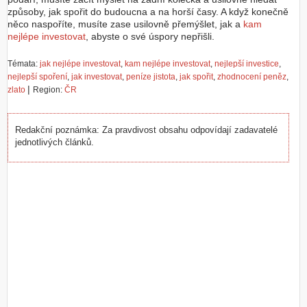
způsoby, jak spořit do budoucna a na horší časy. A když konečně
něco naspoříte, musíte zase usilovně přemýšlet, jak a
kam
nejlépe investovat
, abyste o své úspory nepřišli.
Témata:
jak nejlépe investovat
,
kam nejlépe investovat
,
nejlepší investice
,
nejlepší spoření
,
jak investovat
,
peníze jistota
,
jak spořit
,
zhodnocení peněz
,
|
zlato
Region:
ČR
Redakční poznámka: Za pravdivost obsahu odpovídají zadavatelé
jednotlivých článků.