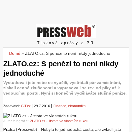
Z
a
l
o
ž
i
t
Pressweb
Tiskové zprávy a PR
ú
č
Domů
»
ZLATO.cz: S penězi to není nikdy jednoduché
Jste zde
e
ZLATO.cz: S penězi to není nikdy
t
jednoduché
Vystudovali jste nebo se vyučili, vystřídali pár zaměstnání,
získali cenné zkušenosti a vypracovali se tzv. od píky až k
vedoucímu postu. Nyní si konečně vyděláváte slušné peníze.
|
|
Zadavatel:
GIT.cz
29.7.2016
Finance, ekonomika
Autor fotografie:
ZLATO.cz - Jistota ve vlastních rukou
Praha
(Pressweb) - Nebyla to jednoduchá cesta, ale zvládli jste