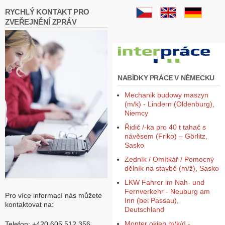
RYCHLÝ KONTAKT PRO
ZVEŘEJNĚNÍ ZPRÁV
NABÍDKY PRÁCE V NĚMECKU
Mechanik budowy maszyn
(m/k) - Lindern (Oldenburg),
Niemcy
Řidič /-ka pro 40 t tahač s
návěsem (Friko) – Görlitz,
Sasko
Zedník / Omítkář / Pomocný
dělník na stavbě (m/ž), Sasko
LKW Fahrer im Nah- und
Fernverkehr - Neuburg am
Pro více informací nás můžete
Inn (bei Passau),
kontaktovat na:
Deutschland
Monter okien m/k/d -
Telefon: +420 605 512 356