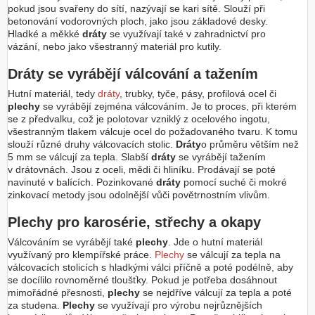
pokud jsou svařeny do sítí, nazývají se kari sítě. Slouží při
betonování vodorovných ploch, jako jsou základové desky.
Hladké a měkké
dráty
se využívají také v zahradnictví pro
vázání, nebo jako všestranný materiál pro kutily.
Dráty se vyrábějí válcování a tažením
Hutní materiál, tedy
dráty
, trubky, tyče, pásy, profilová ocel či
plechy
se vyrábějí zejména válcováním. Je to proces, při kterém
se z předvalku, což je polotovar vzniklý z ocelového ingotu,
všestranným tlakem válcuje ocel do požadovaného tvaru. K tomu
slouží různé druhy válcovacích stolic.
Dráty
o průměru větším než
5 mm se válcují za tepla. Slabší
dráty
se vyrábějí tažením
v drátovnách. Jsou z oceli, mědi či hliníku. Prodávají se poté
navinuté v balících. Pozinkované
dráty
pomocí suché či mokré
zinkovací metody jsou odolnější vůči povětrnostním vlivům.
Plechy pro karosérie, střechy a okapy
Válcováním se vyrábějí také
plechy
. Jde o hutní materiál
využívaný pro klempířské práce.
Plechy
se válcují za tepla na
válcovacích stolicích s hladkými válci příčně a poté podélně, aby
se docílilo rovnoměrné tloušťky. Pokud je potřeba dosáhnout
mimořádné přesnosti,
plechy
se nejdříve válcují za tepla a poté
za studena.
Plechy
se využívají pro výrobu nejrůznějších