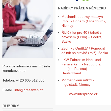
NABÍDKY PRÁCE V NĚMECKU
Mechanik budowy maszyn
(m/k) - Lindern (Oldenburg),
Niemcy
Řidič /-ka pro 40 t tahač s
návěsem (Friko) – Görlitz,
Sasko
Zedník / Omítkář / Pomocný
dělník na stavbě (m/ž), Sasko
LKW Fahrer im Nah- und
Fernverkehr - Neuburg am
Pro více informací nás můžete
Inn (bei Passau),
kontaktovat na:
Deutschland
Monter okien m/k/d -
Telefon: +420 605 512 356
Ingolstadt, Niemcy
E-Mail:
info@pressweb.cz
www.interprace.cz
RUBRIKY