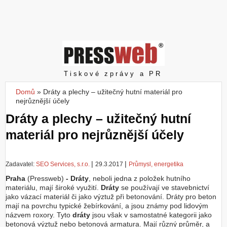
Z
a
l
o
ž
i
t
Pressweb
Tiskové zprávy a PR
ú
č
Domů
»
Dráty a plechy – užitečný hutní materiál pro
Jste zde
e
nejrůznější účely
t
Dráty a plechy – užitečný hutní
materiál pro nejrůznější účely
|
|
Zadavatel:
SEO Services, s.r.o.
29.3.2017
Průmysl, energetika
Praha
(Pressweb)
- Dráty
, neboli jedna z položek hutního
materiálu, mají široké využití.
Dráty
se používají ve stavebnictví
jako vázací materiál či jako výztuž při betonování. Dráty pro beton
mají na povrchu typické žebírkování, a jsou známy pod lidovým
názvem roxory. Tyto
dráty
jsou však v samostatné kategorii jako
betonová výztuž nebo betonová armatura. Mají různý průměr, a