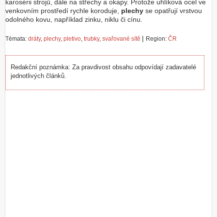
karosérii strojů, dále na střechy a okapy. Protože uhlíková ocel ve
venkovním prostředí rychle koroduje,
plechy
se opatřují vrstvou
odolného kovu, například zinku, niklu či cínu.
|
Témata:
dráty
,
plechy
,
pletivo
,
trubky
,
svařované sítě
Region:
ČR
Redakční poznámka: Za pravdivost obsahu odpovídají zadavatelé
jednotlivých článků.