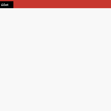
Přejít k hlavnímu obsahu
t účet