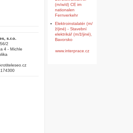
(m/w/d) CE im
nationalen
Fernverkehr
Elektroinstalatér (m/
ž/jiné) - Stavební
elektrikář (m/ž/jiné),
s, s.r.o.
Bavorsko
956/2
a 4 - Michle
www.interprace.cz
lika
otiteleseo.cz
4174300