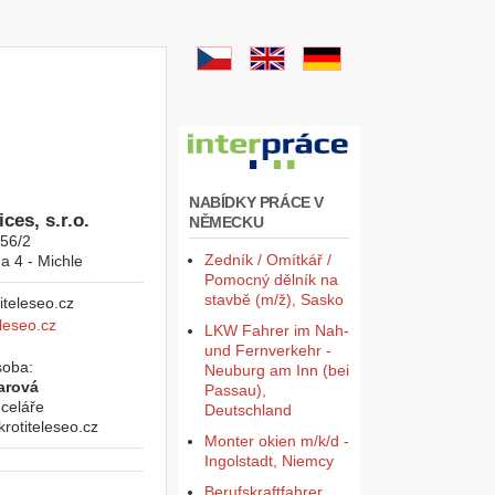
NABÍDKY PRÁCE V
ces, s.r.o.
NĚMECKU
956/2
Zedník / Omítkář /
a 4 - Michle
Pomocný dělník na
stavbě (m/ž), Sasko
leseo.cz
LKW Fahrer im Nah-
und Fernverkehr -
soba:
Neuburg am Inn (bei
arová
Passau),
celáře
Deutschland
otiteleseo.cz
Monter okien m/k/d -
Ingolstadt, Niemcy
Berufskraftfahrer