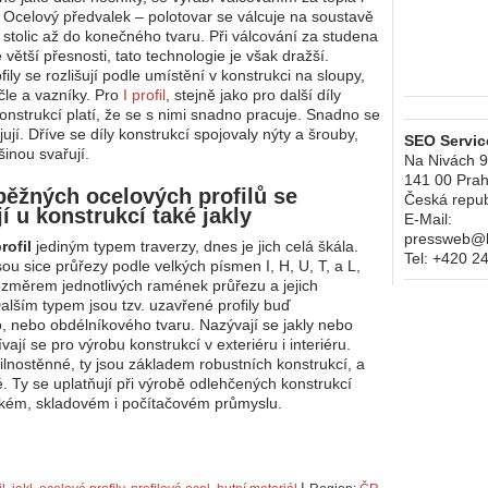
 Ocelový předvalek – polotovar se válcuje na soustavě
 stolic až do konečného tvaru. Při válcování za studena
větší přesnosti, tato technologie je však dražší.
ily se rozlišují podle umístění v konstrukci na sloupy,
íčle a vazníky. Pro
I profil
, stejně jako pro další díly
onstrukcí platí, že se s nimi snadno pracuje. Snadno se
ují. Dříve se díly konstrukcí spojovaly nýty a šrouby,
SEO Service
šinou svařují.
Na Nivách 
141 00
Prah
ěžných ocelových profilů se
Česká repub
í u konstrukcí také jakly
E-Mail:
pressweb@kr
profil
jediným typem traverzy, dnes je jich celá škála.
Tel:
+420 2
ou sice průřezy podle velkých písmen I, H, U, T, a L,
 rozměrem jednotlivých ramének průřezu a jejich
Dalším typem jsou tzv. uzavřené profily buď
, nebo obdélníkového tvaru. Nazývají se jakly nebo
ívají se pro výrobu konstrukcí v exteriéru i interiéru.
silnostěnné, ty jsou základem robustních konstrukcí, a
. Ty se uplatňují při výrobě odlehčených konstrukcí
ském, skladovém i počítačovém průmyslu.