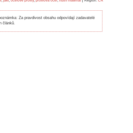
|
il
,
jakl
,
ocelové profily
,
profilová ocel
,
hutní materiál
Region:
ČR
oznámka: Za pravdivost obsahu odpovídají zadavatelé
h článků.