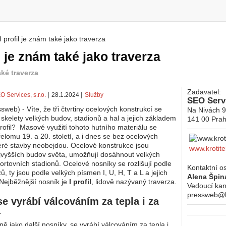
I profil je znám také jako traverza
 zde
il je znám také jako traverza
také traverza
Zadavatel:
|
|
O Services, s.r.o.
28.1.2024
Služby
SEO Servi
sweb) - Víte, že tři čtvrtiny ocelových konstrukcí se
Na Nivách 
 skelety velkých budov, stadionů a hal a jejich základem
141 00
Prah
profil? Masové využití tohoto hutního materiálu se
řelomu 19. a 20. století, a i dnes se bez ocelových
teré stavby neobejdou. Ocelové konstrukce jsou
www.krotite
jvyšších budov světa, umožňují dosáhnout velkých
portovních stadionů. Ocelové nosníky se rozlišují podle
Kontaktní o
ů, ty jsou podle velkých písmen I, U, H, T a L a jejich
Alena Špin
Nejběžnější nosník je
I profil
, lidově nazývaný traverza.
Vedoucí kan
pressweb@kr
 se vyrábí válcováním za tepla i za
a
jně jako další nosníky, se vyrábí válcováním za tepla i