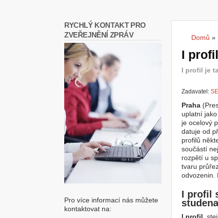
RYCHLÝ KONTAKT PRO
ZVEŘEJNĚNÍ ZPRÁV
Domů
»
Jste
I prof
I profil je 
Zadavatel:
SE
Praha
(Pres
uplatní jako
je ocelový 
datuje od p
profilů něk
součástí ne
rozpětí u s
tvaru průřez
odvozenin. 
I profil
Pro více informací nás můžete
studen
kontaktovat na:
I profil
, ste