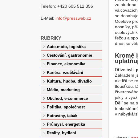
za studena.
Telefon: +420 605 512 356
válcovacích
se dosahuje 
E-Mail:
info@pressweb.cz
Ocelové prof
nosníky, př
ocelových k
RUBRIKY
řežou a spoj
dnes se vět
Auto-moto, logistika
Kromě b
Cestování, gastronomie
uplatňuj
Finance, ekonomika
Dříve byl
I 
Kariéra, vzdělávání
Základem js
ale liší se
Kultura, hudba, divadlo
tloušťkou. 
Média, marketing
čtvercového
jekly a využ
Obchod, e-commerce
Dělí se na 
Politika, společnost
tenkostěnné
v nábytkář
Potraviny, tabák
Průmysl, energetika
Reality, bydlení