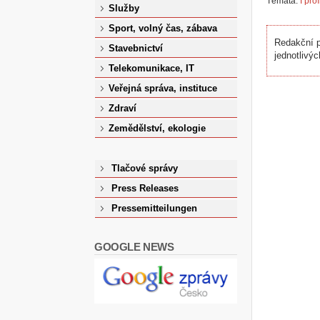
Témata:
I prof
Služby
Sport, volný čas, zábava
Redakční p
Stavebnictví
jednotlivýc
Telekomunikace, IT
Veřejná správa, instituce
Zdraví
Zemědělství, ekologie
Tlačové správy
Press Releases
Pressemitteilungen
GOOGLE NEWS