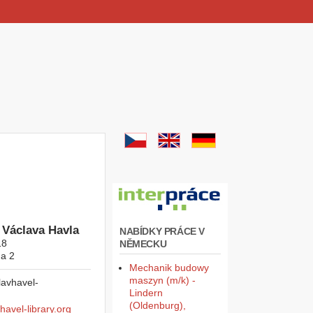
 Václava Havla
NABÍDKY PRÁCE V
18
NĚMECKU
a 2
Mechanik budowy
maszyn (m/k) -
Lindern
(Oldenburg),
avel-library.org