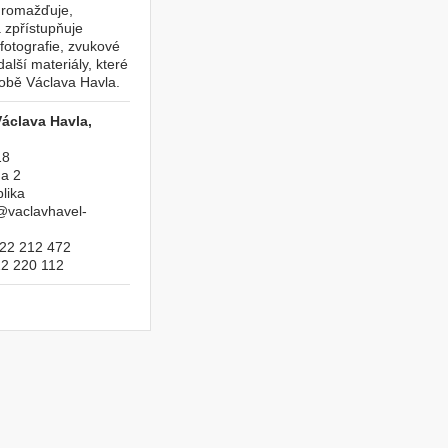
hromažďuje,
 a zpřístupňuje
fotografie, zvukové
alší materiály, které
sobě Václava Havla.
áclava Havla,
18
a 2
lika
@vaclavhavel-
22 212 472
2 220 112