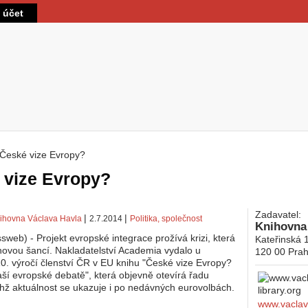
Přejít k hlavnímu obsahu
t účet
České vize Evropy?
 zde
 vize Evropy?
Zadavatel:
|
|
ihovna Václava Havla
2.7.2014
Politika, společnost
Knihovna
sweb) - Projekt evropské integrace prožívá krizi, která
Kateřinská 
novou šancí. Nakladatelství Academia vydalo u
120 00
Prah
 10. výročí členství ČR v EU knihu "České vize Evropy?
ší evropské debatě", která objevně otevírá řadu
ichž aktuálnost se ukazuje i po nedávných eurovolbách.
www.vaclavh