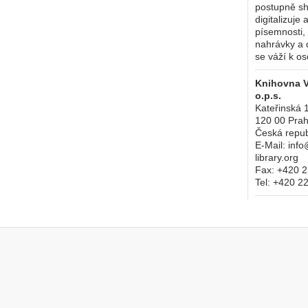
postupně s
digitalizuje
písemnosti, 
nahrávky a d
se váží k o
Knihovna V
o.p.s.
Kateřinská 
120 00
Prah
Česká repub
E-Mail:
info
library.org
Fax:
+420 2
Tel:
+420 22