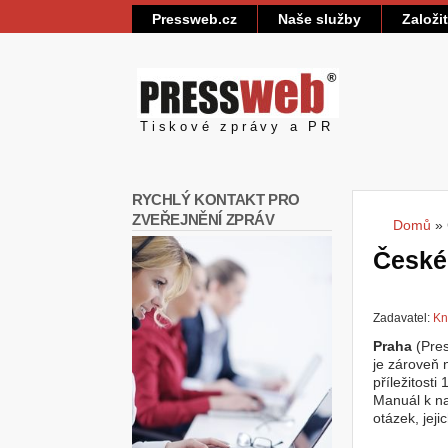
Pressweb.cz
Naše služby
Založi
Pressweb
Tiskové zprávy a PR
RYCHLÝ KONTAKT PRO
ZVEŘEJNĚNÍ ZPRÁV
Domů
»
Jste
České
Zadavatel:
Kn
Praha
(Pres
je zároveň 
příležitosti
Manuál k na
otázek, jej