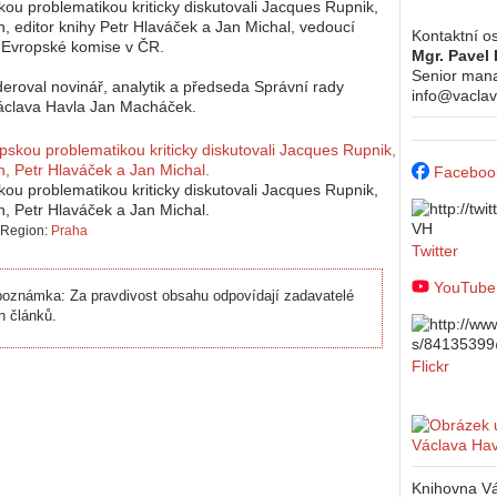
ou problematikou kriticky diskutovali Jacques Rupnik,
 editor knihy Petr Hlaváček a Jan Michal, vedoucí
Kontaktní o
 Evropské komise v ČR.
Mgr. Pavel 
Senior man
roval novinář, analytik a předseda Správní rady
info@vaclav
áclava Havla Jan Macháček.
Faceboo
ou problematikou kriticky diskutovali Jacques Rupnik,
 Petr Hlaváček a Jan Michal.
Region:
Praha
Twitter
YouTube
oznámka: Za pravdivost obsahu odpovídají zadavatelé
h článků.
Flickr
Knihovna Vá