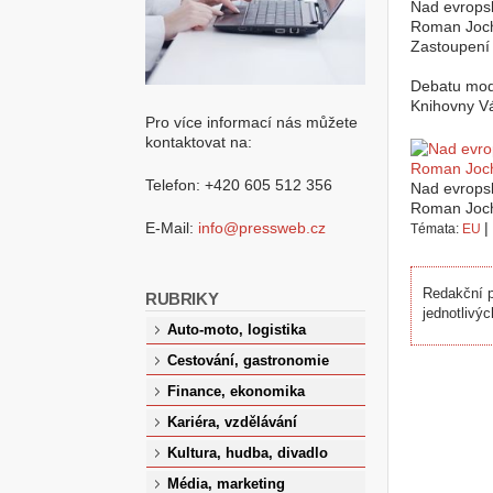
Nad evropsk
Roman Joch,
Zastoupení
Debatu mode
Knihovny V
Pro více informací nás můžete
kontaktovat na:
Telefon: +420 605 512 356
Nad evropsk
Roman Joch,
E-Mail:
info@pressweb.cz
|
Témata:
EU
Redakční p
RUBRIKY
jednotlivýc
Auto-moto, logistika
Cestování, gastronomie
Finance, ekonomika
Kariéra, vzdělávání
Kultura, hudba, divadlo
Média, marketing