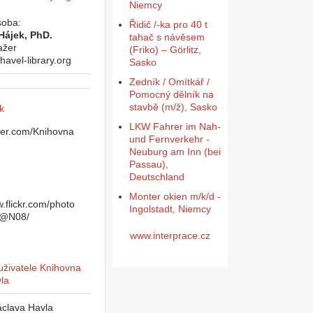
Niemcy
soba:
Řidič /-ka pro 40 t
Hájek, PhD.
tahač s návěsem
ažer
(Friko) – Görlitz,
havel-library.org
Sasko
Zedník / Omítkář /
Pomocný dělník na
stavbě (m/ž), Sasko
k
LKW Fahrer im Nah-
und Fernverkehr -
Neuburg am Inn (bei
Passau),
Deutschland
Monter okien m/k/d -
Ingolstadt, Niemcy
www.interprace.cz
clava Havla