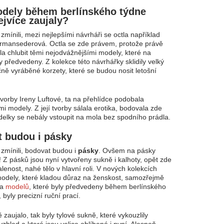
dely během berlínského týdne
jvíce zaujaly?
 zmínili, mezi nejlepšími návrháři se octla například
rmansederová. Octla se zde právem, protože právě
a chlubit těmi nejodvážnějšími modely, které na
y předvedeny. Z kolekce této návrhářky sklidily velký
čně vyráběné korzety, které se budou nosit letošní
tvorby Ireny Luftové, ta na přehlídce podobala
mi modely. Z její tvorby sálala erotika, bodovala zde
elky se nebály vstoupit na mola bez spodního prádla.
 budou i pásky
 zmínili, bodovat budou i
pásky
. Ovšem na pásky
 Z pásků jsou nyní vytvořeny sukně i kalhoty, opět zde
lenost, nahé tělo v hlavní roli. V nových kolekcích
odely, které kladou důraz na ženskost, samozřejmě
na
modelů
, které byly předvedeny během berlínského
byly precizní ruční prací.
 zaujalo, tak byly tylové sukně, které vykouzlily