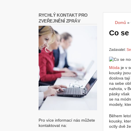
RYCHLÝ KONTAKT PRO
ZVEŘEJNĚNÍ ZPRÁV
Domů
»
Jste
Co se 
Zadavatel:
Se
Móda
je v 
kousky jsou
doslova taj
na sebe obl
nahota, v B
pásky však 
se na módní
modely, kte
Během leto
Pro více informací nás můžete
kousky, kter
kontaktovat na:
octly dvě ž