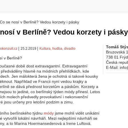
Co se nosí v Berlíně? Vedou korzety i pásky
 zde
nosí v Berlíně? Vedou korzety i pásky
Tomáš Stýs
|
|
okonzult.cz
25.2.2019
Kultura, hudba, divadlo
Bruzovská 
738 01
Frýd
Česká repub
současné době dost extravagantní. Extravagantní
E-Mail:
info
 předváděny hlavně na módních přehlídkách, kde
í dech. Jen málokterá žena je ochotná si takové kousky
éknout. Například ve Francii nyní vedou krajky a
erlíně se dává přednost korzetům a páskům. Korzety a
nejsou to jediné, co berlínský týden módy přinesl. Letos
ch molech předvedly provokativní i nekonvenční
ré jsou určeny pro letošní podzim a zimu.
šního berlínského týdnu
módy
jsme mohli vidět unikátní
é vytvořili lokální návrháři. Mezi nejlepšími návrháři se
eny, a to Marina Hoermansederová a Irene Luftová.