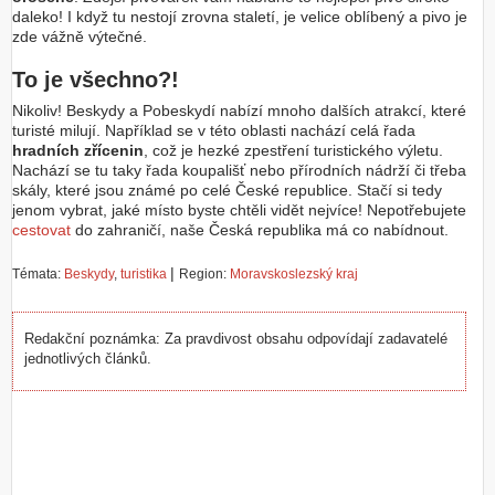
daleko! I když tu nestojí zrovna staletí, je velice oblíbený a pivo je
zde vážně výtečné.
To je všechno?!
Nikoliv! Beskydy a Pobeskydí nabízí mnoho dalších atrakcí, které
turisté milují. Například se v této oblasti nachází celá řada
hradních zřícenin
, což je hezké zpestření turistického výletu.
Nachází se tu taky řada koupališť nebo přírodních nádrží či třeba
skály, které jsou známé po celé České republice. Stačí si tedy
jenom vybrat, jaké místo byste chtěli vidět nejvíce! Nepotřebujete
cestovat
do zahraničí, naše Česká republika má co nabídnout.
|
Témata:
Beskydy
,
turistika
Region:
Moravskoslezský kraj
Redakční poznámka: Za pravdivost obsahu odpovídají zadavatelé
jednotlivých článků.