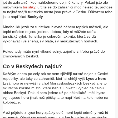
jet do zahraničí, kde nahlédneme do jiné kultury. Pokud jste ale
milovníkem
turistiky
, určitě se do zahraničí moc nejezdíte, protože
ta nejkrásnější turistická místa jsou právě v Česku. Důkazem toho
jsou například
Beskydy
.
Mnoho lidí jezdí za turistikou hlavně během teplých měsíců, ale
teplé měsíce nejsou jedinou dobou, kdy si můžete udělat
turistický výlet. Turistika je celoroční aktivita, která se dá
vykonávat i ve sněhu, i v blátě, i v neskutečných horkách.
Pokud tedy máte nyní víkend volný, zajeďte si třeba právě do
zmiňovaných Beskyd.
Co v Beskydech najdu?
Každým dnem po celý rok se sem sjíždějí turisté nejen z České
republiky, ale taky ze zahraničí, kteří si chtějí vyjít
Lysou horu
.
Lysá hora je nejvyšší vrchol Moravskoslezských Beskyd a je to
skutečně krásné místo, které nabízí unikátní výhled na celou
oblast Beskyd. Pokud sem jedete už po několikáté, měli byste
vyjít Lysou horu jinak než pěšky, a to například na kole nebo na
koloběžce.
A až půjdete z Lysé hory zpátky dolů, není lepší odměny
než té
orosené
. Zdejší pivovárek vám nabídne to nejlepší pivo široko