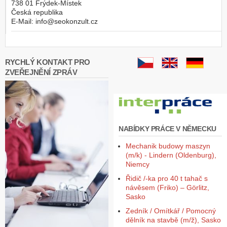
738 01
Frýdek-Místek
Česká republika
E-Mail:
info@seokonzult.cz
RYCHLÝ KONTAKT PRO
ZVEŘEJNĚNÍ ZPRÁV
NABÍDKY PRÁCE V NĚMECKU
Mechanik budowy maszyn
(m/k) - Lindern (Oldenburg),
Niemcy
Řidič /-ka pro 40 t tahač s
návěsem (Friko) – Görlitz,
Sasko
Zedník / Omítkář / Pomocný
dělník na stavbě (m/ž), Sasko