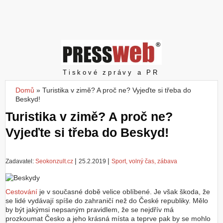
Z
a
l
o
ž
i
t
Pressweb
Tiskové zprávy a PR
ú
č
Domů
»
Turistika v zimě? A proč ne? Vyjeďte si třeba do
Jste zde
e
Beskyd!
t
Turistika v zimě? A proč ne?
Vyjeďte si třeba do Beskyd!
|
|
Zadavatel:
Seokonzult.cz
25.2.2019
Sport, volný čas, zábava
Cestování
je v současné době velice oblíbené. Je však škoda, že
se lidé vydávají spíše do zahraničí než do České republiky. Mělo
by být jakýmsi nepsaným pravidlem, že se nejdřív má
prozkoumat Česko a jeho krásná místa a teprve pak by se mohlo