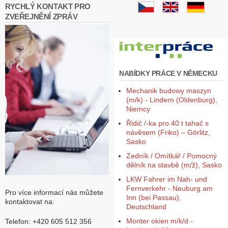
RYCHLÝ KONTAKT PRO
ZVEŘEJNĚNÍ ZPRÁV
NABÍDKY PRÁCE V NĚMECKU
Mechanik budowy maszyn
(m/k) - Lindern (Oldenburg),
Niemcy
Řidič /-ka pro 40 t tahač s
návěsem (Friko) – Görlitz,
Sasko
Zedník / Omítkář / Pomocný
dělník na stavbě (m/ž), Sasko
LKW Fahrer im Nah- und
Fernverkehr - Neuburg am
Pro více informací nás můžete
Inn (bei Passau),
kontaktovat na:
Deutschland
Monter okien m/k/d -
Telefon: +420 605 512 356