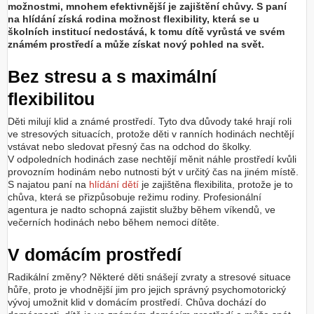
možnostmi, mnohem efektivnější je zajištění chůvy. S paní
na hlídání získá rodina možnost flexibility, která se u
školních institucí nedostává, k tomu dítě vyrůstá ve svém
známém prostředí a může získat nový pohled na svět.
Bez stresu a s maximální
flexibilitou
Děti milují klid a známé prostředí. Tyto dva důvody také hrají roli
ve stresových situacích, protože děti v ranních hodinách nechtějí
vstávat nebo sledovat přesný čas na odchod do školky.
V odpoledních hodinách zase nechtějí měnit náhle prostředí kvůli
provozním hodinám nebo nutnosti být v určitý čas na jiném místě.
S najatou paní na
hlídání dětí
je zajištěna flexibilita, protože je to
chůva, která se přizpůsobuje režimu rodiny. Profesionální
agentura je nadto schopná zajistit služby během víkendů, ve
večerních hodinách nebo během nemoci dítěte.
V domácím prostředí
Radikální změny? Některé děti snášejí zvraty a stresové situace
hůře, proto je vhodnější jim pro jejich správný psychomotorický
vývoj umožnit klid v domácím prostředí. Chůva dochází do