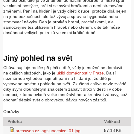
domácnosti, dítě je ve známém domácím prostředí a může spát
ve vlastní postýlce, hrát si se svými hračkami a není stresováno
změnami. Paní na hlídání je vždy dítěti k ruce, protože dbá nejen
na jeho bezpečnost, ale též vývoj a správné hygienické nebo
stravovací návyky. Den je protkán hrami, procházkami, ale
samozřejmě též uklízením hraček nebo čtením, dítě tak může
dosáhnout velkých pokroků ve velmi krátké době.
Jiný pohled na svět
Chůva supluje rodiče při péči o dítě, vždy je možné se domluvit
na dalších službách, jako je
úklid domácnosti v Praze
. Další
nezměrnou výhodou najmutí paní na hlídání je, že dítě je
vystaveno novému pohledu na svět. Zkušená chůva navíc zvládá
díky svým dlouholetým znalostem zabavit dítko v dešti i v době
nemoci, k tomu ovládá velké množství her a kreativní zábavy, což
obohatí dětský svět o obrovskou dávku nových zážitků.
Obrázky:
Příloha
Velikost
57.18 KB
pressweb.cz_agslunecnice_01.jpg