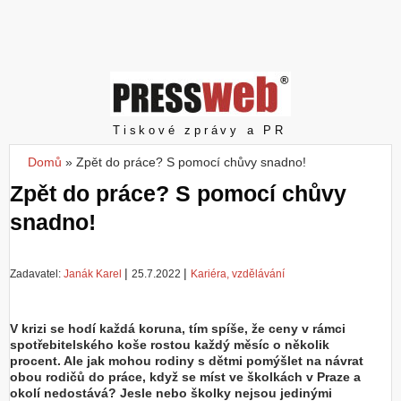
Z
a
l
o
ž
i
t
Pressweb
Tiskové zprávy a PR
ú
č
Domů
»
Zpět do práce? S pomocí chůvy snadno!
Jste zde
e
Zpět do práce? S pomocí chůvy
t
snadno!
|
|
Zadavatel:
Janák Karel
25.7.2022
Kariéra, vzdělávání
V krizi se hodí každá koruna, tím spíše, že ceny v rámci
spotřebitelského koše rostou každý měsíc o několik
procent. Ale jak mohou rodiny s dětmi pomýšlet na návrat
obou rodičů do práce, když se míst ve školkách v Praze a
okolí nedostává? Jesle nebo školky nejsou jedinými