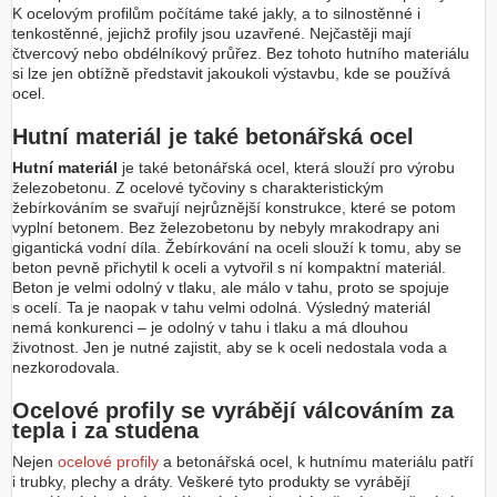
K ocelovým profilům počítáme také jakly, a to silnostěnné i
tenkostěnné, jejichž profily jsou uzavřené. Nejčastěji mají
čtvercový nebo obdélníkový průřez. Bez tohoto hutního materiálu
si lze jen obtížně představit jakoukoli výstavbu, kde se používá
ocel.
Hutní materiál je také betonářská ocel
Hutní materiál
je také betonářská ocel, která slouží pro výrobu
železobetonu. Z ocelové tyčoviny s charakteristickým
žebírkováním se svařují nejrůznější konstrukce, které se potom
vyplní betonem. Bez železobetonu by nebyly mrakodrapy ani
gigantická vodní díla. Žebírkování na oceli slouží k tomu, aby se
beton pevně přichytil k oceli a vytvořil s ní kompaktní materiál.
Beton je velmi odolný v tlaku, ale málo v tahu, proto se spojuje
s ocelí. Ta je naopak v tahu velmi odolná. Výsledný materiál
nemá konkurenci – je odolný v tahu i tlaku a má dlouhou
životnost. Jen je nutné zajistit, aby se k oceli nedostala voda a
nezkorodovala.
Ocelové profily se vyrábějí válcováním za
tepla i za studena
Nejen
ocelové profily
a betonářská ocel, k hutnímu materiálu patří
i trubky, plechy a dráty. Veškeré tyto produkty se vyrábějí