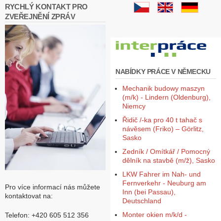
RYCHLÝ KONTAKT PRO
ZVEŘEJNĚNÍ ZPRÁV
NABÍDKY PRÁCE V NĚMECKU
Mechanik budowy maszyn
(m/k) - Lindern (Oldenburg),
Niemcy
Řidič /-ka pro 40 t tahač s
návěsem (Friko) – Görlitz,
Sasko
Zedník / Omítkář / Pomocný
dělník na stavbě (m/ž), Sasko
LKW Fahrer im Nah- und
Fernverkehr - Neuburg am
Pro více informací nás můžete
Inn (bei Passau),
kontaktovat na:
Deutschland
Monter okien m/k/d -
Telefon: +420 605 512 356