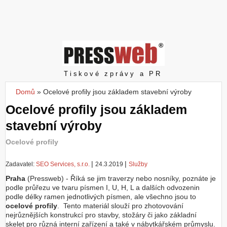
Z
a
l
o
ž
i
t
Pressweb
Tiskové zprávy a PR
ú
č
Domů
»
Ocelové profily jsou základem stavební výroby
Jste zde
e
Ocelové profily jsou základem
t
stavební výroby
Ocelové profily
|
|
Zadavatel:
SEO Services, s.r.o.
24.3.2019
Služby
Praha
(Pressweb) - Říká se jim traverzy nebo nosníky, poznáte je
podle průřezu ve tvaru písmen I, U, H, L a dalších odvozenin
podle délky ramen jednotlivých písmen, ale všechno jsou to
ocelové profily
. Tento materiál slouží pro zhotovování
nejrůznějších konstrukcí pro stavby, stožáry či jako základní
skelet pro různá interní zařízení a také v nábytkářském průmyslu.