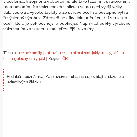
v ocelárnách zejména válcováním, ale také tažením, svařováním,
protahováním. Na válcovacích stolicích se na ocel vyvíjí velký
tlak, často za vysoké teploty a ze surové oceli se postupně vytvá
ří výsledný výrobek. Zároveň se díky tlaku mění vnitřní struktura
oceli, která je pak pevnější a odolnější. Například trubky vyráběné
válcováním za studena mají přesnější rozměry.
Témata:
ocelové profily
,
profilová ocel
,
hutní materiál
,
jakly
,
trubky
,
sítě do
|
betonu
,
plechy
,
dráty
,
jakl
Region:
ČR
Redakční poznámka: Za pravdivost obsahu odpovídají zadavatelé
jednotlivých článků.