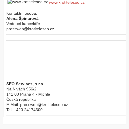
www.krotiteleseo.cz
Kontaktní osoba:
Alena Špinarová
Vedoucí kanceláře
pressweb@krotiteleseo.cz
SEO Services, s.r.o.
Na Nivách 956/2
141 00
Praha 4 - Michle
Česká republika
E-Mail:
pressweb@krotiteleseo.cz
Tel:
+420 24174300