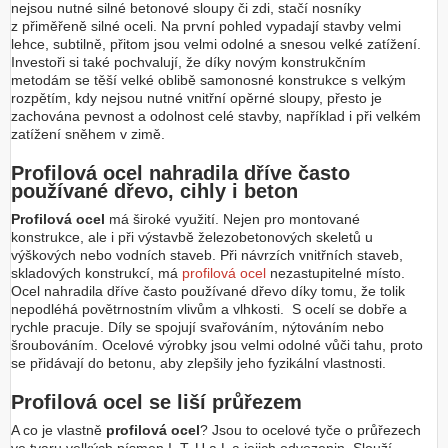
nejsou nutné silné betonové sloupy či zdi, stačí nosníky
z přiměřeně silné oceli. Na první pohled vypadají stavby velmi
lehce, subtilně, přitom jsou velmi odolné a snesou velké zatížení.
Investoři si také pochvalují, že díky novým konstrukčním
metodám se těší velké oblibě samonosné konstrukce s velkým
rozpětím, kdy nejsou nutné vnitřní opěrné sloupy, přesto je
zachována pevnost a odolnost celé stavby, například i při velkém
zatížení sněhem v zimě.
Profilová ocel nahradila dříve často
používané dřevo, cihly i beton
Profilová ocel
má široké využití. Nejen pro montované
konstrukce, ale i při výstavbě železobetonových skeletů u
výškových nebo vodních staveb. Při návrzích vnitřních staveb,
skladových konstrukcí, má
profilová ocel
nezastupitelné místo.
Ocel nahradila dříve často používané dřevo díky tomu, že tolik
nepodléhá povětrnostním vlivům a vlhkosti. S ocelí se dobře a
rychle pracuje. Díly se spojují svařováním, nýtováním nebo
šroubováním. Ocelové výrobky jsou velmi odolné vůči tahu, proto
se přidávají do betonu, aby zlepšily jeho fyzikální vlastnosti.
Profilová ocel se liší průřezem
A co je vlastně
profilová ocel
? Jsou to ocelové tyče o průřezech