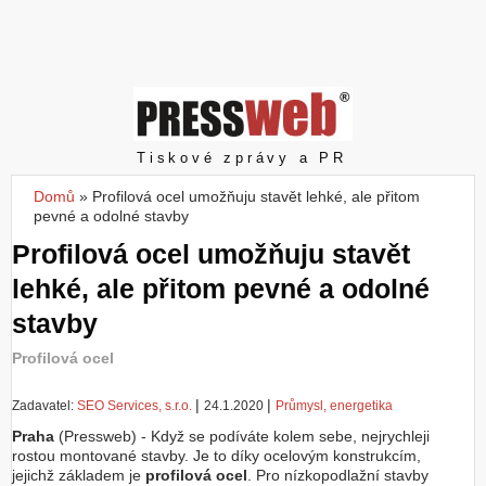
Z
a
l
o
ž
i
t
Pressweb
Tiskové zprávy a PR
ú
č
Domů
»
Profilová ocel umožňuju stavět lehké, ale přitom
Jste zde
e
pevné a odolné stavby
t
Profilová ocel umožňuju stavět
lehké, ale přitom pevné a odolné
stavby
Profilová ocel
|
|
Zadavatel:
SEO Services, s.r.o.
24.1.2020
Průmysl, energetika
Praha
(Pressweb) - Když se podíváte kolem sebe, nejrychleji
rostou montované stavby. Je to díky ocelovým konstrukcím,
jejichž základem je
profilová ocel
. Pro nízkopodlažní stavby