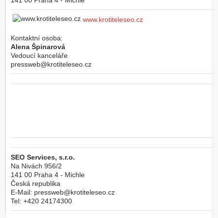
www.krotiteleseo.cz
Kontaktní osoba:
Alena Špinarová
Vedoucí kanceláře
pressweb@krotiteleseo.cz
SEO Services, s.r.o.
Na Nivách 956/2
141 00
Praha 4 - Michle
Česká republika
E-Mail:
pressweb@krotiteleseo.cz
Tel:
+420 24174300