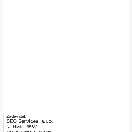
Zadavatel:
SEO Services, s.r.o.
Na Nivách 956/2
141 00
Praha 4 - Michle