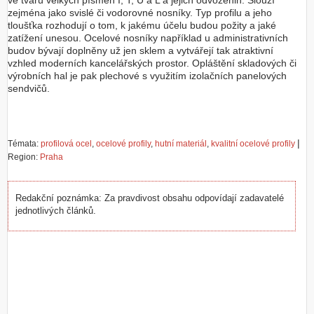
ve tvaru velkých písmen I, T, U a L a jejich odvozenin. Slouží
zejména jako svislé či vodorovné nosníky. Typ profilu a jeho
tloušťka rozhodují o tom, k jakému účelu budou požity a jaké
zatížení unesou. Ocelové nosníky například u administrativních
budov bývají doplněny už jen sklem a vytvářejí tak atraktivní
vzhled moderních kancelářských prostor. Opláštění skladových či
výrobních hal je pak plechové s využitím izolačních panelových
sendvičů.
|
Témata:
profilová ocel
,
ocelové profily
,
hutní materiál
,
kvalitní ocelové profily
Region:
Praha
Redakční poznámka: Za pravdivost obsahu odpovídají zadavatelé
jednotlivých článků.