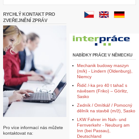
RYCHLÝ KONTAKT PRO
ZVEŘEJNĚNÍ ZPRÁV
NABÍDKY PRÁCE V NĚMECKU
Mechanik budowy maszyn
(m/k) - Lindern (Oldenburg),
Niemcy
Řidič /-ka pro 40 t tahač s
návěsem (Friko) – Görlitz,
Sasko
Zedník / Omítkář / Pomocný
dělník na stavbě (m/ž), Sasko
LKW Fahrer im Nah- und
Fernverkehr - Neuburg am
Pro více informací nás můžete
Inn (bei Passau),
kontaktovat na:
Deutschland