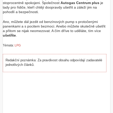
stoprocentně spokojeni. Společnost
Autogas Centrum plus
je
tady pro řidiče, kteří chtějí doopravdy ušetřit a záleží jim na
pohodlí a bezpečnosti.
Ano, můžete dál jezdit od benzínových pump s protočenými
panenkami a s pocitem bezmoci. Anebo můžete skutečně ušetřit
a přitom se nijak neomezovat. A čím dříve to uděláte, tím více
ušetříte
.
Témata:
LPG
Redakční poznámka: Za pravdivost obsahu odpovídají zadavatelé
jednotlivých článků.