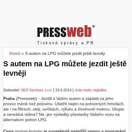
Z
a
l
o
ž
i
t
Pressweb
Tiskové zprávy a PR
ú
č
Domů
»
S autem na LPG můžete jezdit ještě levněji
Jste zde
e
S autem na LPG můžete jezdit ještě
t
levněji
|
|
Zadavatel:
SEO Services, s.r.o.
24.6.2014
Auto-moto, logistika
Praha
(Pressweb) - Jezdit s Vaším autem a zaplatit za jeho
provoz méně než polovinu. Ušetřit nejen na pohonných hmotách,
ale i na filtrech, oleji, svíčkách, výfuku a životnosti motoru. Utopie
a nereálná vidina? Ne, jen výsledky přestavby Vašeho vozu na
alternativní pohon LPG.
Cena
propan-butanu
je suverénně nejnižší cenou v porovnání