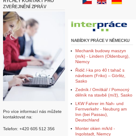
RYCHLÝ KONTAKT PRO
ZVEŘEJNĚNÍ ZPRÁV
NABÍDKY PRÁCE V NĚMECKU
Mechanik budowy maszyn
(m/k) - Lindern (Oldenburg),
Niemcy
Řidič /-ka pro 40 t tahač s
návěsem (Friko) – Görlitz,
Sasko
Zedník / Omítkář / Pomocný
dělník na stavbě (m/ž), Sasko
LKW Fahrer im Nah- und
Fernverkehr - Neuburg am
Pro více informací nás můžete
Inn (bei Passau),
kontaktovat na:
Deutschland
Monter okien m/k/d -
Telefon: +420 605 512 356
Ingolstadt, Niemcy