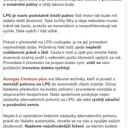
s ostatními palivy
a vždy taková bude.
LPG je navíc podstatně čistší palivo
Váš motor tak bude mít
daleko delší životnost. Také svíčky filtry a oleje nebudete muset
měnit tak často, protože se nezanášení a neopotřebovávají tak
rychle. Déle vydrží i Váš výfuk.
Pokud o přestavbě na LPG uvažujete, je na její provedení
nejvhodnější doba. Průměrný řidič totiž ujede
nejdelší
vzdálenost právě v létě
. Cesta k moři a zpět pro mnohé řidiče
znamená značný podíl v celkovém počtu kilometrů ujetých za rok.
Provedete-li přestavbu na propan-butan nyní,
vrátí se
vám
počáteční
investice daleko rychleji
.
Autogas Centrum plus
má šikovné techniky, kteří si poradí s
montáží pohonu na LPG
do automobilů všech značek. Důraz
klademe především na kvalitu zařízení i provedené montáže a
stoprocentní bezpečnost. Naše společnost poskytuje nejen
zástavby alternativních pohonů na LPG, ale také
rychlý záruční
a pozáruční servis
.
Nejste-li si optimálním řešením zástavby alternativního pohonu
právě do Vašeho automobilu, obraťte se na nás a využijte našich
zkušeností.
Najdeme nejvýhodnější řešení
, se kterým budete