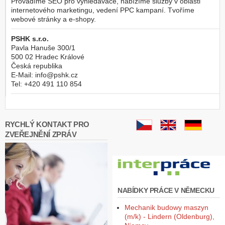
Provádíme SEO pro vyhledávače, nabízíme služby v oblasti
internetového marketingu, vedení PPC kampaní. Tvoříme
webové stránky a e-shopy.
PSHK s.r.o.
Pavla Hanuše 300/1
500 02
Hradec Králové
Česká republika
E-Mail:
info@pshk.cz
Tel:
+420 491 110 854
RYCHLÝ KONTAKT PRO
ZVEŘEJNĚNÍ ZPRÁV
NABÍDKY PRÁCE V NĚMECKU
Mechanik budowy maszyn
(m/k) - Lindern (Oldenburg),