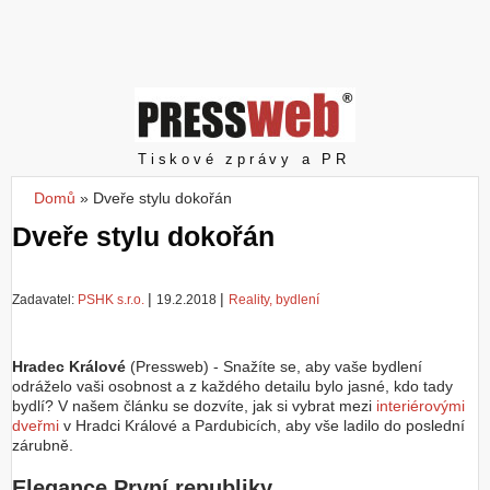
Z
a
l
o
ž
i
t
Pressweb
Tiskové zprávy a PR
ú
č
Domů
»
Dveře stylu dokořán
Jste zde
e
Dveře stylu dokořán
t
|
|
Zadavatel:
PSHK s.r.o.
19.2.2018
Reality, bydlení
Hradec Králové
(Pressweb) - Snažíte se, aby vaše bydlení
odráželo vaši osobnost a z každého detailu bylo jasné, kdo tady
bydlí? V našem článku se dozvíte, jak si vybrat mezi
interiérovými
dveřmi
v Hradci Králové a Pardubicích, aby vše ladilo do poslední
zárubně.
Elegance První republiky