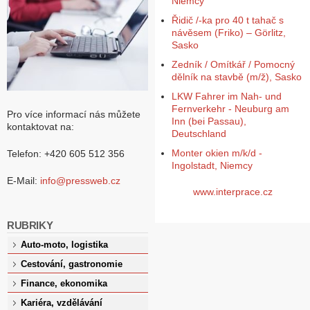
Niemcy
Řidič /-ka pro 40 t tahač s
návěsem (Friko) – Görlitz,
Sasko
Zedník / Omítkář / Pomocný
dělník na stavbě (m/ž), Sasko
LKW Fahrer im Nah- und
Fernverkehr - Neuburg am
Pro více informací nás můžete
Inn (bei Passau),
kontaktovat na:
Deutschland
Monter okien m/k/d -
Telefon: +420 605 512 356
Ingolstadt, Niemcy
E-Mail:
info@pressweb.cz
www.interprace.cz
RUBRIKY
Auto-moto, logistika
Cestování, gastronomie
Finance, ekonomika
Kariéra, vzdělávání