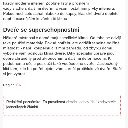
každý moderní interiér. Zdobné lišty a prosklení
vždy slaďte s dalšími dveřmi a všemi ostatními prvky interiéru.
Pokud nechcete sahat hluboko do kapsy, klasické dveře doplňte
např. luxusnějším kováním či klikou.
Dveře se superschopnostmi
Některé místnosti v domě mají specifické klima. Od toho se odvíjí
také použité materiály. Pokud potřebujete oddělit tepelně odlišné
místnosti - např. koupelnu či zimní zahradu, od zbytku domu,
výborně vám poslouží klima dveře. Díky speciální úpravě jsou
dobře chráněny před zkroucením a dalšími deformacemi. K
podobnému účelu poslouží také voděodolné dveře. Zasloužený
klid tam, kde ho potřebujete, vám zaručí protihlukové dveře. Stačí
si jen vybrat.
Region:
ČR
Redakční poznámka: Za pravdivost obsahu odpovídají zadavatelé
jednotlivých článků.