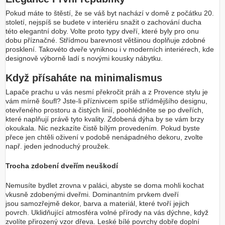
Pokud máte to štěstí, že se váš byt nachází v domě z počátku 20.
století, nejspíš se budete v interiéru snažit o zachování ducha
této elegantní doby. Volte proto typy dveří, které byly pro onu
dobu příznačné. Střídmou barevnost většinou doplňuje zdobné
prosklení. Takovéto dveře vyniknou i v moderních interiérech, kde
designově výborně ladí s novými kousky nábytku.
Když přísaháte na minimalismus
Lapače prachu u vás nesmí překročit práh a z Provence stylu je
vám mírně šoufl? Jste-li příznivcem spíše střídmějšího designu,
otevřeného prostoru a čistých linií, poohlédněte se po dveřích,
které naplňují právě tyto kvality. Zdobená dýha by se vám brzy
okoukala. Nic nezkazíte čistě bílým provedením. Pokud byste
přece jen chtěli oživení v podobě nenápadného dekoru, zvolte
např. jeden jednoduchý proužek.
Trocha zdobení dveřím neuškodí
Nemusíte bydlet zrovna v paláci, abyste se doma mohli kochat
vkusně zdobenými dveřmi. Dominantním prvkem dveří
jsou samozřejmě dekor, barva a materiál, které tvoří jejich
povrch. Uklidňující atmosféra volné přírody na vás dýchne, když
zvolíte přirozený vzor dřeva. Leské bílé povrchy dobře doplní