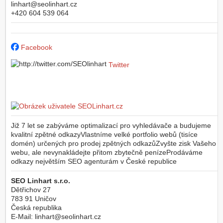
linhart@seolinhart.cz
+420 604 539 064
Facebook
Twitter
Již 7 let se zabýváme optimalizací pro vyhledávače a budujeme
kvalitní zpětné odkazyVlastníme velké portfolio webů (tisíce
domén) určených pro prodej zpětných odkazůZvyšte zisk Vašeho
webu, ale nevynakládejte přitom zbytečně penízeProdáváme
odkazy největším SEO agenturám v České republice
SEO Linhart s.r.o.
Dětřichov 27
783 91
Uničov
Česká republika
E-Mail:
linhart@seolinhart.cz