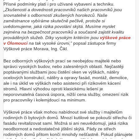
Přísné podmínky platí i pro užívané vybavení a techniku.
„Zkušenosti a dovednosti pracovníků našich pracovníků jsou
srovnatelné s odborností zkušených horolezců. Naše
zaměstnance vybíráme skutečně pečlivě, protože si
uvědomujeme, jaká rizika povolání skýtá. Musíme myslet
zejména na bezpečnost pracovníků a současně zajistit kvalitu
prováděných služeb. Díky vysokým kritériím jsou
výškové práce
v Olomouci
na tak vysoké úrovni,“
popsal zástupce firmy
Výškové práce Morava, Ing. Čikl.
Bez odborných výškových prací se neobejdou majitelé nebo
správci vysokých budov, nebo zalesněných oblastí. Nejčastěji
poptávanými službami jsou čistění oken ve výškách, nátěry
ocelových konstrukcí, nátěry a opravy fasád, montáž, demolice,
ale i na úklid ve výškách nebo asistenci při rizikovém kácení
stromů. Hlavní výhodou oproti klasickému lešení je
neporovnatelná časová úspora, nižší cena služby, omezení rizik
pro pracovníky i kolemjdoucí na minimum.
Výškové práce však mohou nabídnout své služby i majitelům
rodinných či bytových domů. Mnozí kutilové se pokouší střechu či
fasádu revitalizovat sami. Možná si ani neuvědomují, jaká rizika
neodbornost a nedostatečné jištění skýtá. Pády ze střech
rodinných domů přitom končí mnohdy nešťastně. Pokud plánujete