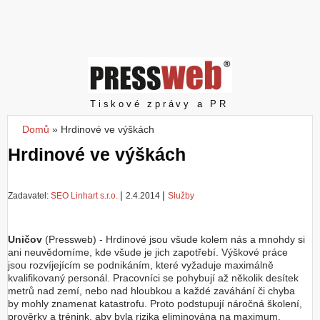
Z
a
l
o
ž
i
t
Pressweb
Tiskové zprávy a PR
ú
č
Domů
»
Hrdinové ve výškách
Jste zde
e
Hrdinové ve výškách
t
|
|
Zadavatel:
SEO Linhart s.r.o.
2.4.2014
Služby
Uničov
(Pressweb) - Hrdinové jsou všude kolem nás a mnohdy si
ani neuvědomíme, kde všude je jich zapotřebí. Výškové práce
jsou rozvíjejícím se podnikáním, které vyžaduje maximálně
kvalifikovaný personál. Pracovníci se pohybují až několik desítek
metrů nad zemí, nebo nad hloubkou a každé zaváhání či chyba
by mohly znamenat katastrofu. Proto podstupují náročná školení,
prověrky a trénink, aby byla rizika eliminována na maximum.