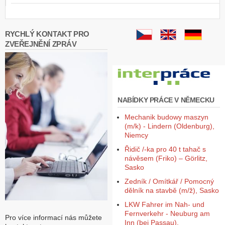
RYCHLÝ KONTAKT PRO
ZVEŘEJNĚNÍ ZPRÁV
NABÍDKY PRÁCE V NĚMECKU
Mechanik budowy maszyn
(m/k) - Lindern (Oldenburg),
Niemcy
Řidič /-ka pro 40 t tahač s
návěsem (Friko) – Görlitz,
Sasko
Zedník / Omítkář / Pomocný
dělník na stavbě (m/ž), Sasko
LKW Fahrer im Nah- und
Fernverkehr - Neuburg am
Pro více informací nás můžete
Inn (bei Passau),