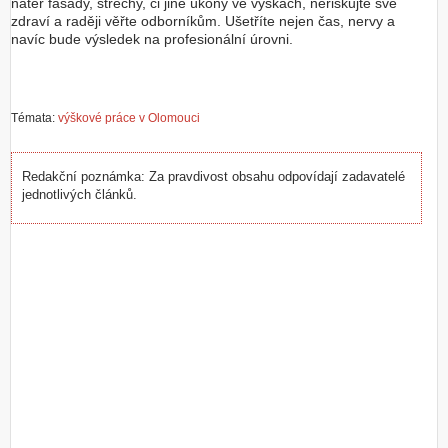
nátěr fasády, střechy, či jiné úkony ve výškách, neriskujte své
zdraví a raději věřte odborníkům. Ušetříte nejen čas, nervy a
navíc bude výsledek na profesionální úrovni.
Témata:
výškové práce v Olomouci
Redakční poznámka: Za pravdivost obsahu odpovídají zadavatelé
jednotlivých článků.