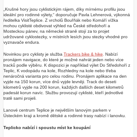
„Krušné hory jsou cyklistickým rájem, díky mírnému profilu jsou
ideální pro rodinné výlety,“ doporučuje Pavla Lehnerová, výkonná
ředitelka VisitTeplice. Z vrcholů Bouřňák nebo Komáří vížka
mohou cyklisté obdivovat výhled na České středohoří a
Mosteckou pánev, na německé straně stojí za to projet
udržované cyklostezky, v místních lesích jsou stezky vhodné pro
vyznavače endura.
Novinkou pro cyklisty je služba
Trackers bike & hike
. Nabízí
pronájem navigace, do které je možné nahrát jeden nebo více
tracků podle výběru. K dispozici je například výlet Do Středohoří z
Teplic, K vodopádu na kole, Rozhledny na kole nebo třeba
nenáročná varianta pro celou rodinu. Pronájem aplikace na den
vyjde na 150 korun, více dnů vyjde levněji. Track do deseti
kilometrů vyjde na 200 korun, každých dalších deset kilometrů
padesát korun navíc. Službu provozují cyklisté, kteří jednotlivé
tratě sami projeli.
Lanové centrum Teplice je největším lanovým parkem v
Ústeckém kraji a kromě dětské a rodinné trasy nabízí i lanovku.
Teplicko nabízí i spoustu míst ke koupání