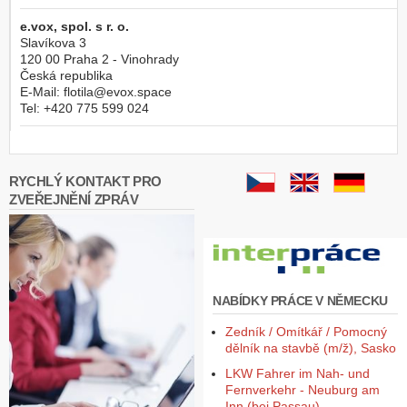
e.vox, spol. s r. o.
Slavíkova 3
120 00
Praha 2 - Vinohrady
Česká republika
E-Mail:
flotila@evox.space
Tel:
+420 775 599 024
RYCHLÝ KONTAKT PRO
ZVEŘEJNĚNÍ ZPRÁV
NABÍDKY PRÁCE V NĚMECKU
Zedník / Omítkář / Pomocný
dělník na stavbě (m/ž), Sasko
LKW Fahrer im Nah- und
Fernverkehr - Neuburg am
Inn (bei Passau),