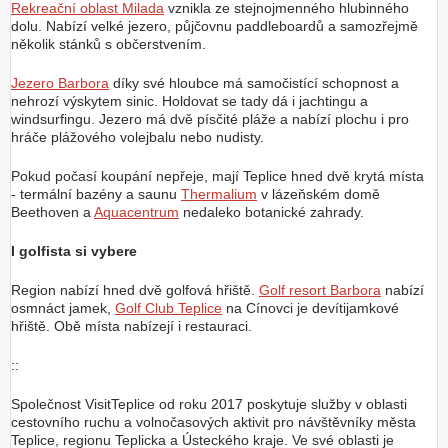
Rekreační oblast Milada
vznikla ze stejnojmenného hlubinného
dolu. Nabízí velké jezero, půjčovnu paddleboardů a samozřejmě
několik stánků s občerstvením.
Jezero Barbora
díky své hloubce má samočistící schopnost a
nehrozí výskytem sinic. Holdovat se tady dá i jachtingu a
windsurfingu. Jezero má dvě písčité pláže a nabízí plochu i pro
hráče plážového volejbalu nebo nudisty.
Pokud počasí koupání nepřeje, mají Teplice hned dvě krytá místa
- termální bazény a saunu
Thermalium
v lázeňském domě
Beethoven a
Aquacentrum
nedaleko botanické zahrady.
I golfista si vybere
Region nabízí hned dvě golfová hřiště.
Golf resort Barbora
nabízí
osmnáct jamek,
Golf Club Teplice
na Cínovci je devítijamkové
hřiště. Obě místa nabízejí i restauraci.
::
Společnost VisitTeplice od roku 2017 poskytuje služby v oblasti
cestovního ruchu a volnočasových aktivit pro návštěvníky města
Teplice, regionu Teplicka a Ústeckého kraje. Ve své oblasti je