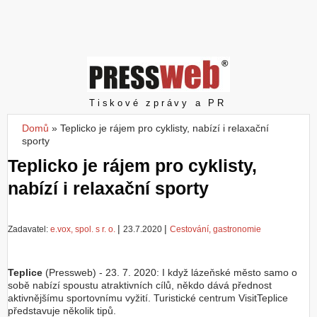
Z
a
l
o
ž
i
t
Pressweb
Tiskové zprávy a PR
ú
č
Domů
»
Teplicko je rájem pro cyklisty, nabízí i relaxační
Jste zde
e
sporty
t
Teplicko je rájem pro cyklisty,
nabízí i relaxační sporty
|
|
Zadavatel:
e.vox, spol. s r. o.
23.7.2020
Cestování, gastronomie
Teplice
(Pressweb) - 23. 7. 2020: I když lázeňské město samo o
sobě nabízí spoustu atraktivních cílů, někdo dává přednost
aktivnějšímu sportovnímu vyžití. Turistické centrum VisitTeplice
představuje několik tipů.