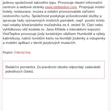
jedinou společností takového typu. Provozuje vlastní informační
centrum a webové stránky
www.visitteplice.com
. Propojuje místní
hotely, restaurace, muzea a ostatní provozovatele zařízení
cestovního ruchu. Společnost poskytuje průvodcovské služby a
spravuje řadu významných místních památek, např. poutní místo
nad ostatky křesťanského mučedníka ze 4. století St. Clari nebo
vyhlídkovou věž kostela sv. Jana Křtitele s interaktivní expozicí.
VisitTeplice provozuje jízdy turistickým vláčkem Humboldt a výlety
kabriobusy, nabízí turistům kartu na levnější jízdenky a vstupenky
a mobilní aplikaci v devíti jazykových mutacích.
Region:
Ústecký kraj
Redakční poznámka: Za pravdivost obsahu odpovídají zadavatelé
jednotlivých článků.