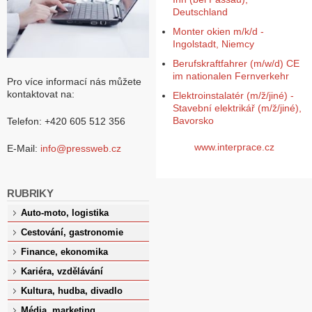
Deutschland
Monter okien m/k/d -
Ingolstadt, Niemcy
Berufskraftfahrer (m/w/d) CE
im nationalen Fernverkehr
Pro více informací nás můžete
kontaktovat na:
Elektroinstalatér (m/ž/jiné) -
Stavební elektrikář (m/ž/jiné),
Bavorsko
Telefon: +420 605 512 356
www.interprace.cz
E-Mail:
info@pressweb.cz
RUBRIKY
Auto-moto, logistika
Cestování, gastronomie
Finance, ekonomika
Kariéra, vzdělávání
Kultura, hudba, divadlo
Média, marketing