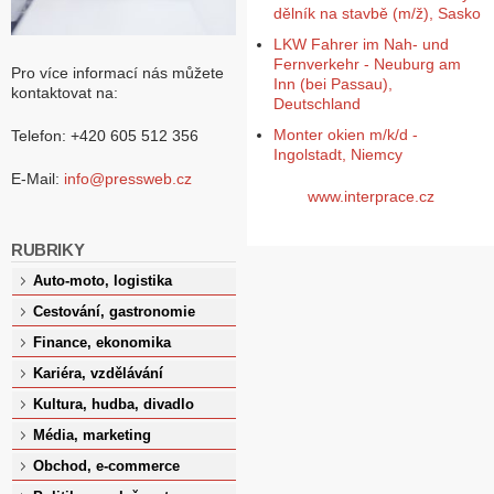
dělník na stavbě (m/ž), Sasko
LKW Fahrer im Nah- und
Fernverkehr - Neuburg am
Pro více informací nás můžete
Inn (bei Passau),
kontaktovat na:
Deutschland
Monter okien m/k/d -
Telefon: +420 605 512 356
Ingolstadt, Niemcy
E-Mail:
info@pressweb.cz
www.interprace.cz
RUBRIKY
Auto-moto, logistika
Cestování, gastronomie
Finance, ekonomika
Kariéra, vzdělávání
Kultura, hudba, divadlo
Média, marketing
Obchod, e-commerce