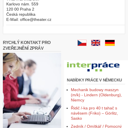
Karlovo nám. 559
120 00
Praha 2
Česká republika
E-Mail:
office@theater.cz
RYCHLÝ KONTAKT PRO
ZVEŘEJNĚNÍ ZPRÁV
NABÍDKY PRÁCE V NĚMECKU
Mechanik budowy maszyn
(m/k) - Lindern (Oldenburg),
Niemcy
Řidič /-ka pro 40 t tahač s
návěsem (Friko) – Görlitz,
Sasko
Zedník / Omítkář / Pomocný