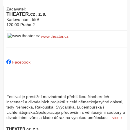
Zadavatel:
THEATER.cz, z.s.
Karlovo nám. 559
120 00
Praha 2
www.theater.cz
Facebook
Festival je prestižní mezinárodní přehlídkou činoherních
inscenací a divadelních projektů z celé německojazyčné oblasti,
tedy Německa, Rakouska, Švýcarska, Lucemburska i
Lichtenštejnska.Spolupracuje především s věhlasnými soubory a
divadelními tvůrci a klade důraz na vysokou uměleckou...
vice ›
THEATER.cz, z.s.