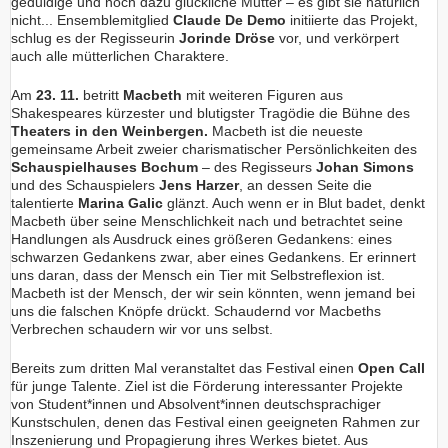
geduldige und noch dazu glückliche Mutter – es gibt sie natürlich
nicht... Ensemblemitglied
Claude De Demo
initiierte das Projekt,
schlug es der Regisseurin
Jorinde Dröse
vor, und verkörpert
auch alle mütterlichen Charaktere.
Am
23. 11.
betritt
Macbeth
mit weiteren Figuren aus
Shakespeares kürzester und blutigster Tragödie die Bühne des
Theaters in den Weinbergen.
Macbeth ist die neueste
gemeinsame Arbeit zweier charismatischer Persönlichkeiten des
Schauspielhauses Bochum
– des Regisseurs
Johan Simons
und des Schauspielers
Jens Harzer
, an dessen Seite die
talentierte
Marina Galic
glänzt. Auch wenn er in Blut badet, denkt
Macbeth über seine Menschlichkeit nach und betrachtet seine
Handlungen als Ausdruck eines größeren Gedankens: eines
schwarzen Gedankens zwar, aber eines Gedankens. Er erinnert
uns daran, dass der Mensch ein Tier mit Selbstreflexion ist.
Macbeth ist der Mensch, der wir sein könnten, wenn jemand bei
uns die falschen Knöpfe drückt. Schaudernd vor Macbeths
Verbrechen schaudern wir vor uns selbst.
Bereits zum dritten Mal veranstaltet das Festival einen
Open Call
für junge Talente. Ziel ist die Förderung interessanter Projekte
von Student*innen und Absolvent*innen deutschsprachiger
Kunstschulen, denen das Festival einen geeigneten Rahmen zur
Inszenierung und Propagierung ihres Werkes bietet. Aus