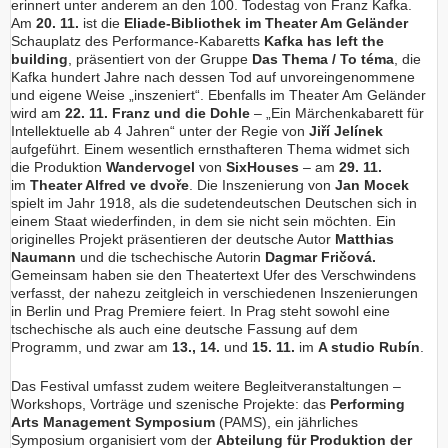
erinnert unter anderem an den 100. Todestag von Franz Kafka.
Am
20. 11.
ist die
Eliade-Bibliothek im Theater Am Geländer
Schauplatz des Performance-Kabaretts
Kafka has left the
building
, präsentiert von der Gruppe
Das Thema / To téma
, die
Kafka hundert Jahre nach dessen Tod auf unvoreingenommene
und eigene Weise „inszeniert“. Ebenfalls im Theater Am Geländer
wird am
22. 11.
Franz und die Dohle
– „Ein Märchenkabarett für
Intellektuelle ab 4 Jahren“ unter der Regie von
Jiří Jelínek
aufgeführt. Einem wesentlich ernsthafteren Thema widmet sich
die Produktion
Wandervogel
von
SixHouses
– am
29. 11.
im
Theater Alfred ve dvoře
. Die Inszenierung von
Jan Mocek
spielt im Jahr 1918, als die sudetendeutschen Deutschen sich in
einem Staat wiederfinden, in dem sie nicht sein möchten. Ein
originelles Projekt präsentieren der deutsche Autor
Matthias
Naumann
und die tschechische Autorin
Dagmar Fričová.
Gemeinsam haben sie den Theatertext Ufer des Verschwindens
verfasst, der nahezu zeitgleich in verschiedenen Inszenierungen
in Berlin und Prag Premiere feiert. In Prag steht sowohl eine
tschechische als auch eine deutsche Fassung auf dem
Programm, und zwar am
13., 14.
und
15. 11.
im
A studio Rubín
.
Das Festival umfasst zudem weitere Begleitveranstaltungen –
Workshops, Vorträge und szenische Projekte: das
Performing
Arts Management Symposium
(PAMS), ein jährliches
Symposium organisiert vom der
Abteilung für Produktion der