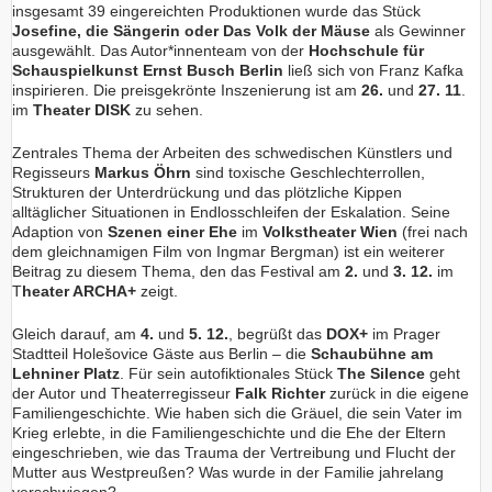
insgesamt 39 eingereichten Produktionen wurde das Stück
Josefine, die Sängerin oder Das Volk der Mäuse
als Gewinner
ausgewählt. Das Autor*innenteam von der
Hochschule für
Schauspielkunst Ernst Busch Berlin
ließ sich von Franz Kafka
inspirieren. Die preisgekrönte Inszenierung ist am
26.
und
27. 11
.
im
Theater DISK
zu sehen.
Zentrales Thema der Arbeiten des schwedischen Künstlers und
Regisseurs
Markus Öhrn
sind toxische Geschlechterrollen,
Strukturen der Unterdrückung und das plötzliche Kippen
alltäglicher Situationen in Endlosschleifen der Eskalation. Seine
Adaption von
Szenen einer Ehe
im
Volkstheater Wien
(frei nach
dem gleichnamigen Film von Ingmar Bergman) ist ein weiterer
Beitrag zu diesem Thema, den das Festival am
2.
und
3. 12.
im
T
heater ARCHA+
zeigt.
Gleich darauf, am
4.
und
5. 12.
, begrüßt das
DOX+
im Prager
Stadtteil Holešovice Gäste aus Berlin – die
Schaubühne am
Lehniner Platz
. Für sein autofiktionales Stück
The Silence
geht
der Autor und Theaterregisseur
Falk Richter
zurück in die eigene
Familiengeschichte. Wie haben sich die Gräuel, die sein Vater im
Krieg erlebte, in die Familiengeschichte und die Ehe der Eltern
eingeschrieben, wie das Trauma der Vertreibung und Flucht der
Mutter aus Westpreußen? Was wurde in der Familie jahrelang