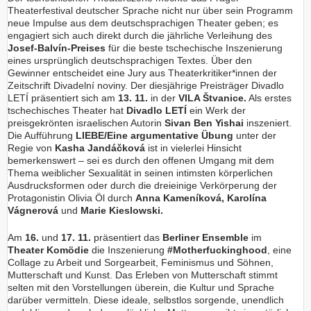
Theaterfestival deutscher Sprache nicht nur über sein Programm
neue Impulse aus dem deutschsprachigen Theater geben; es
engagiert sich auch direkt durch die jährliche Verleihung des
Josef-Balvín-Preises
für die beste tschechische Inszenierung
eines ursprünglich deutschsprachigen Textes. Über den
Gewinner entscheidet eine Jury aus Theaterkritiker*innen der
Zeitschrift Divadelní noviny. Der diesjährige Preisträger Divadlo
LETÍ präsentiert sich am
13. 11.
in der
VILA Štvanice.
Als erstes
tschechisches Theater hat
Divadlo LETÍ
ein Werk der
preisgekrönten israelischen Autorin
Sivan Ben Yishai
inszeniert.
Die Aufführung
LIEBE/Eine argumentative Übung
unter der
Regie von
Kasha Jandáčková
ist in vielerlei Hinsicht
bemerkenswert – sei es durch den offenen Umgang mit dem
Thema weiblicher Sexualität in seinen intimsten körperlichen
Ausdrucksformen oder durch die dreieinige Verkörperung der
Protagonistin Olivia Öl durch
Anna Kameníková, Karolína
Vágnerová
und
Marie Kieslowski.
Am
16.
und
17. 11.
präsentiert das
Berliner Ensemble
im
Theater Komödie
die Inszenierung
#Motherfuckinghood
, eine
Collage zu Arbeit und Sorgearbeit, Feminismus und Söhnen,
Mutterschaft und Kunst. Das Erleben von Mutterschaft stimmt
selten mit den Vorstellungen überein, die Kultur und Sprache
darüber vermitteln. Diese ideale, selbstlos sorgende, unendlich