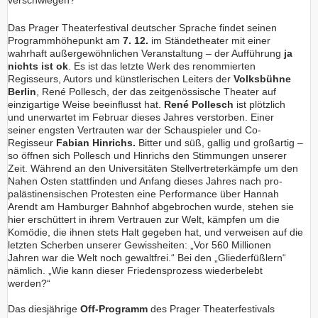
verschwiegen?
Das Prager Theaterfestival deutscher Sprache findet seinen
Programmhöhepunkt am
7. 12.
im Ständetheater mit einer
wahrhaft außergewöhnlichen Veranstaltung – der Aufführung
ja
nichts ist ok
. Es ist das letzte Werk des renommierten
Regisseurs, Autors und künstlerischen Leiters der
Volksbühne
Berlin
, René Pollesch, der das zeitgenössische Theater auf
einzigartige Weise beeinflusst hat.
René Pollesch
ist plötzlich
und unerwartet im Februar dieses Jahres verstorben. Einer
seiner engsten Vertrauten war der Schauspieler und Co-
Regisseur
Fabian Hinrichs.
Bitter und süß, gallig und großartig –
so öffnen sich Pollesch und Hinrichs den Stimmungen unserer
Zeit. Während an den Universitäten Stellvertreterkämpfe um den
Nahen Osten stattfinden und Anfang dieses Jahres nach pro-
palästinensischen Protesten eine Performance über Hannah
Arendt am Hamburger Bahnhof abgebrochen wurde, stehen sie
hier erschüttert in ihrem Vertrauen zur Welt, kämpfen um die
Komödie, die ihnen stets Halt gegeben hat, und verweisen auf die
letzten Scherben unserer Gewissheiten: „Vor 560 Millionen
Jahren war die Welt noch gewaltfrei.“ Bei den „Gliederfüßlern“
nämlich. „Wie kann dieser Friedensprozess wiederbelebt
werden?“
Das diesjährige
Off-Programm
des Prager Theaterfestivals