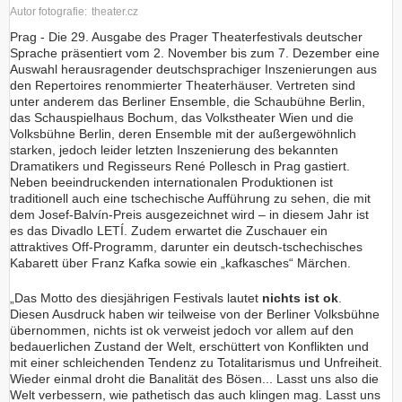
Autor fotografie:
theater.cz
Prag - Die 29. Ausgabe des Prager Theaterfestivals deutscher
Sprache präsentiert vom 2. November bis zum 7. Dezember eine
Auswahl herausragender deutschsprachiger Inszenierungen aus
den Repertoires renommierter Theaterhäuser. Vertreten sind
unter anderem das Berliner Ensemble, die Schaubühne Berlin,
das Schauspielhaus Bochum, das Volkstheater Wien und die
Volksbühne Berlin, deren Ensemble mit der außergewöhnlich
starken, jedoch leider letzten Inszenierung des bekannten
Dramatikers und Regisseurs René Pollesch in Prag gastiert.
Neben beeindruckenden internationalen Produktionen ist
traditionell auch eine tschechische Aufführung zu sehen, die mit
dem Josef-Balvín-Preis ausgezeichnet wird – in diesem Jahr ist
es das Divadlo LETÍ. Zudem erwartet die Zuschauer ein
attraktives Off-Programm, darunter ein deutsch-tschechisches
Kabarett über Franz Kafka sowie ein „kafkasches“ Märchen.
„Das Motto des diesjährigen Festivals lautet
nichts ist ok
.
Diesen Ausdruck haben wir teilweise von der Berliner Volksbühne
übernommen, nichts ist ok verweist jedoch vor allem auf den
bedauerlichen Zustand der Welt, erschüttert von Konflikten und
mit einer schleichenden Tendenz zu Totalitarismus und Unfreiheit.
Wieder einmal droht die Banalität des Bösen... Lasst uns also die
Welt verbessern, wie pathetisch das auch klingen mag. Lasst uns