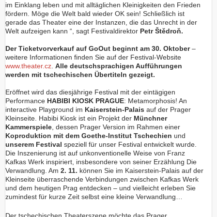
im Einklang leben und mit alltäglichen Kleinigkeiten den Frieden
fördern. Möge die Welt bald wieder OK sein! Schließlich ist
gerade das Theater eine der Instanzen, die das Unrecht in der
Welt aufzeigen kann “, sagt Festivaldirektor
Petr Štědroň.
Der Ticketvorverkauf auf GoOut beginnt am 30. Oktober
–
weitere Informationen finden Sie auf der Festival-Website
www.theater.cz
.
Alle deutschsprachigen Aufführungen
werden mit tschechischen Übertiteln gezeigt.
Eröffnet wird das diesjährige Festival mit der eintägigen
Performance
HABIBI KIOSK PRAGUE
: Metamorphosis! An
interactive Playground im
Kaiserstein-Palais
auf der Prager
Kleinseite. Habibi Kiosk ist ein Projekt der
Münchner
Kammerspiele
, dessen Prager Version im Rahmen einer
Koproduktion mit dem Goethe-Institut Tschechien
und
unserem Festival
speziell für unser Festival entwickelt wurde.
Die Inszenierung ist auf unkonventionelle Weise von Franz
Kafkas Werk inspiriert, insbesondere von seiner Erzählung Die
Verwandlung. Am
2. 11.
können Sie im Kaiserstein-Palais auf der
Kleinseite überraschende Verbindungen zwischen Kafkas Werk
und dem heutigen Prag entdecken – und vielleicht erleben Sie
zumindest für kurze Zeit selbst eine kleine Verwandlung…
Der tschechischen Theaterszene möchte das Prager