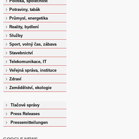
Politika, společnost
Potraviny, tabák
Průmysl, energetika
Reality, bydlení
Služby
Sport, volný čas, zábava
Stavebnictví
Telekomunikace, IT
Veřejná správa, instituce
Zdraví
Zemědělství, ekologie
Tlačové správy
Press Releases
Pressemitteilungen