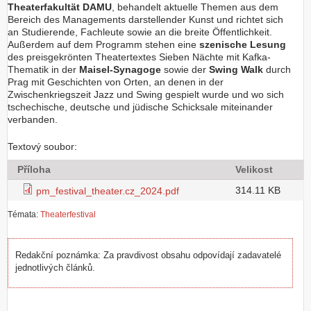
Theaterfakultät DAMU
, behandelt aktuelle Themen aus dem
Bereich des Managements darstellender Kunst und richtet sich
an Studierende, Fachleute sowie an die breite Öffentlichkeit.
Außerdem auf dem Programm stehen eine
szenische Lesung
des preisgekrönten Theatertextes Sieben Nächte mit Kafka-
Thematik in der
Maisel-Synagoge
sowie der
Swing Walk
durch
Prag mit Geschichten von Orten, an denen in der
Zwischenkriegszeit Jazz und Swing gespielt wurde und wo sich
tschechische, deutsche und jüdische Schicksale miteinander
verbanden.
Textový soubor:
Příloha
Velikost
314.11 KB
pm_festival_theater.cz_2024.pdf
Témata:
Theaterfestival
Redakční poznámka: Za pravdivost obsahu odpovídají zadavatelé
jednotlivých článků.