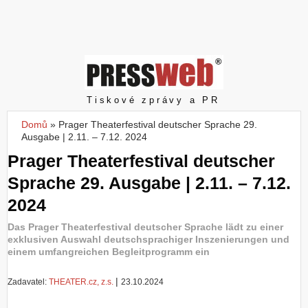
Z
a
l
o
ž
i
t
Pressweb
Tiskové zprávy a PR
ú
č
Domů
»
Prager Theaterfestival deutscher Sprache 29.
Jste zde
e
Ausgabe | 2.11. – 7.12. 2024
t
Prager Theaterfestival deutscher
Sprache 29. Ausgabe | 2.11. – 7.12.
2024
Das Prager Theaterfestival deutscher Sprache lädt zu einer
exklusiven Auswahl deutschsprachiger Inszenierungen und
einem umfangreichen Begleitprogramm ein
|
Zadavatel:
THEATER.cz, z.s.
23.10.2024