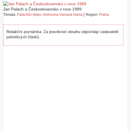
Z
Jan Palach a Československo v roce 1989
a
|
Témata:
Palachův týden
,
Knihovna Václava Havla
Region:
Praha
l
o
ž
Redakční poznámka: Za pravdivost obsahu odpovídají zadavatelé
i
jednotlivých článků.
t
ú
č
e
t