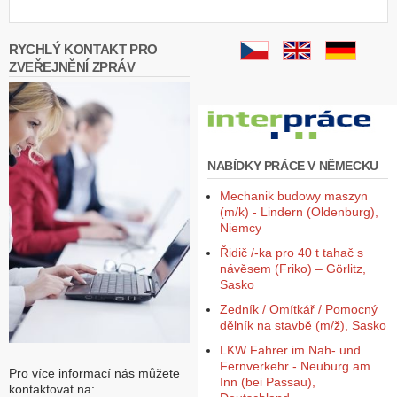
RYCHLÝ KONTAKT PRO
ZVEŘEJNĚNÍ ZPRÁV
NABÍDKY PRÁCE V NĚMECKU
Mechanik budowy maszyn
(m/k) - Lindern (Oldenburg),
Niemcy
Řidič /-ka pro 40 t tahač s
návěsem (Friko) – Görlitz,
Sasko
Zedník / Omítkář / Pomocný
dělník na stavbě (m/ž), Sasko
LKW Fahrer im Nah- und
Fernverkehr - Neuburg am
Pro více informací nás můžete
Inn (bei Passau),
kontaktovat na: