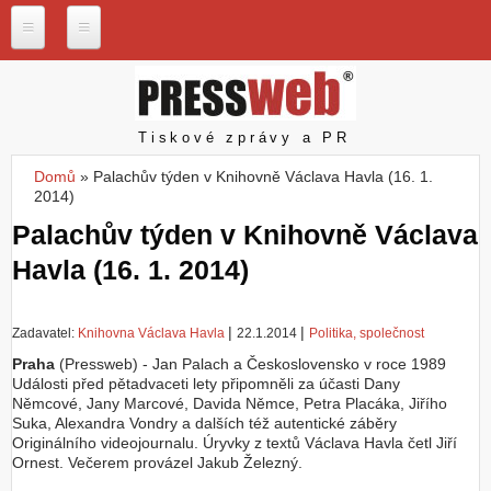
Přejít k hlavnímu obsahu
P
r
e
s
Pressweb
Tiskové zprávy a PR
s
w
Domů
»
Palachův týden v Knihovně Václava Havla (16. 1.
e
Jste zde
2014)
b
.
Palachův týden v Knihovně Václava
c
Havla (16. 1. 2014)
z
N
a
|
|
Zadavatel:
Knihovna Václava Havla
22.1.2014
Politika, společnost
š
Praha
e
(Pressweb) - Jan Palach a Československo v roce 1989
Události před pětadvaceti lety připomněli za účasti Dany
s
Němcové, Jany Marcové, Davida Němce, Petra Placáka, Jiřího
l
Suka, Alexandra Vondry a dalších též autentické záběry
u
Originálního videojournalu. Úryvky z textů Václava Havla četl Jiří
ž
Ornest. Večerem provázel Jakub Železný.
b
y