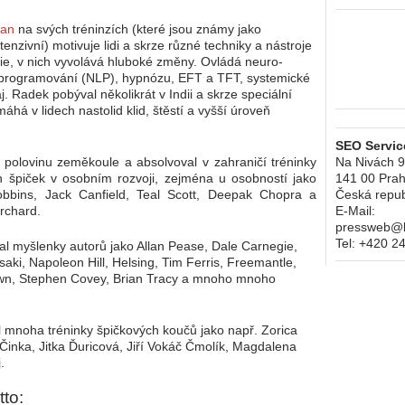
ban
na svých tréninzích (které jsou známy jako
enzivní) motivuje lidi a skrze různé techniky a nástroje
ie, v nich vyvolává hluboké změny. Ovládá neuro-
é programování (NLP), hypnózu, EFT a TFT, systemické
. Radek pobýval několikrát v Indii a skrze speciální
há v lidech nastolid klid, štěstí a vyšší úroveň
SEO Service
 polovinu zeměkoule a absolvoval v zahraničí tréninky
Na Nivách 
h špiček v osobním rozvoji, zejména u osobností jako
141 00
Prah
bbins, Jack Canfield, Teal Scott, Deepak Chopra a
Česká repub
rchard.
E-Mail:
pressweb@kr
Tel:
+420 2
al myšlenky autorů jako Allan Pease, Dale Carnegie,
saki, Napoleon Hill, Helsing, Tim Ferris, Freemantle,
wn, Stephen Covey, Brian Tracy a mnoho mnoho
 mnoha tréninky špičkových koučů jako např. Zorica
 Činka, Jitka Ďuricová, Jiří Vokáč Čmolík, Magdalena
j.
tto: