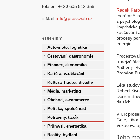
Telefon: +420 605 512 356
Radek Kar
extrémně int
E-Mail:
info@pressweb.cz
z psycholog
lingvistick
koučování aj
procesy pomá
RUBRIKY
energie.
Auto-moto, logistika
Procestoval
Cestování, gastronomie
u největšíc
Finance, ekonomika
Anthony Ro
Brendon Bu
Kariéra, vzdělávání
Kultura, hudba, divadlo
Léta studov
Robert Kiyo
Média, marketing
Derren Bro
Obchod, e-commerce
dalších.
Politika, společnost
V ČR prošel
Potraviny, tabák
Gaíc, Libor
Vokáčová a
Průmysl, energetika
Reality, bydlení
Jeho mo