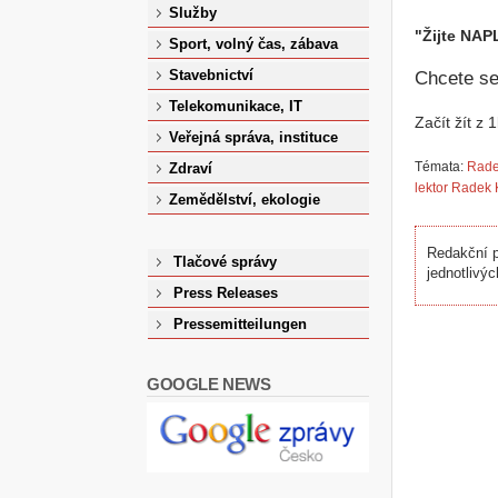
Služby
"Žijte NAP
Sport, volný čas, zábava
Stavebnictví
Chcete se
Telekomunikace, IT
Začít žít z
Veřejná správa, instituce
Témata:
Rade
Zdraví
lektor Radek
Zemědělství, ekologie
Redakční p
Tlačové správy
jednotlivýc
Press Releases
Pressemitteilungen
GOOGLE NEWS