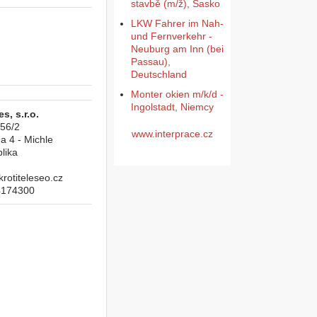
stavbě (m/ž), Sasko
LKW Fahrer im Nah-
und Fernverkehr -
Neuburg am Inn (bei
Passau),
Deutschland
Monter okien m/k/d -
Ingolstadt, Niemcy
s, s.r.o.
956/2
www.interprace.cz
a 4 - Michle
lika
otiteleseo.cz
4174300