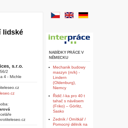
 lidské
NABÍDKY PRÁCE V
NĚMECKU
ces, s.r.o.
Mechanik budowy
956/2
maszyn (m/k) -
a 4 - Michle
Lindern
(Oldenburg),
Niemcy
leseo.cz
Řidič /-ka pro 40 t
tahač s návěsem
soba:
(Friko) – Görlitz,
arová
Sasko
celáře
Zedník / Omítkář /
otiteleseo.cz
Pomocný dělník na