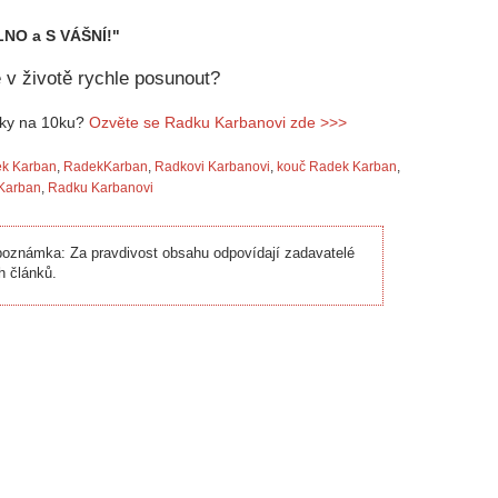
LNO a S VÁŠNÍ!"
 v životě rychle posunout?
 1ky na 10ku?
Ozvěte se Radku Karbanovi zde >>>
k Karban
,
RadekKarban
,
Radkovi Karbanovi
,
kouč Radek Karban
,
 Karban
,
Radku Karbanovi
oznámka: Za pravdivost obsahu odpovídají zadavatelé
h článků.