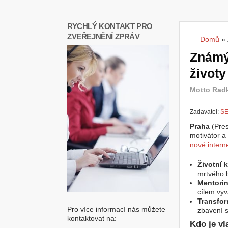
RYCHLÝ KONTAKT PRO
ZVEŘEJNĚNÍ ZPRÁV
Domů
»
Jste
Známý
životy
Motto Rad
Zadavatel:
SE
Praha
(Pres
motivátor a
nové intern
Životní 
mrtvého b
Mentori
cílem vyv
Transfo
Pro více informací nás můžete
zbavení s
kontaktovat na:
Kdo je v