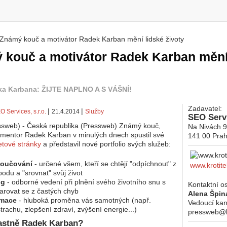
Známý kouč a motivátor Radek Karban mění lidské životy
 zde
 kouč a motivátor Radek Karban mění
ka Karbana: ŽIJTE NAPLNO A S VÁŠNÍ!
Zadavatel:
|
|
O Services, s.r.o.
21.4.2014
Služby
SEO Servi
sweb) - Česká republika (Pressweb) Známý kouč,
Na Nivách 
 mentor Radek Karban v minulých dnech spustil své
141 00
Prah
etové stránky
a představil nové portfolio svých služeb:
koučování
- určené všem, kteří se chtějí "odpíchnout" z
www.krotite
odu a "srovnat" svůj život
ng
- odborné vedení při plnění svého životního snu s
Kontaktní o
arovat se z častých chyb
Alena Špin
rmace
- hluboká proměna vás samotných (např.
Vedoucí kan
trachu, zlepšení zdraví, zvýšení energie...)
pressweb@kr
lastně Radek Karban?