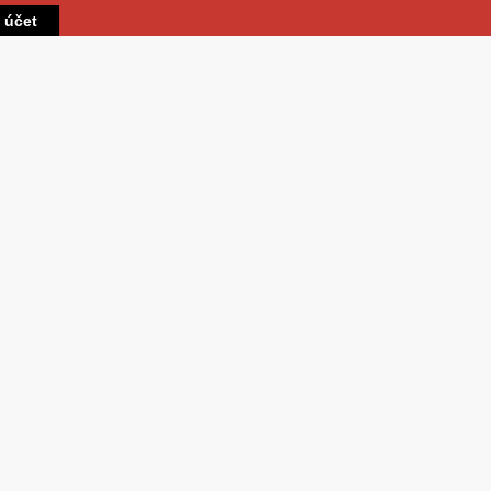
Přejít k hlavnímu obsahu
t účet