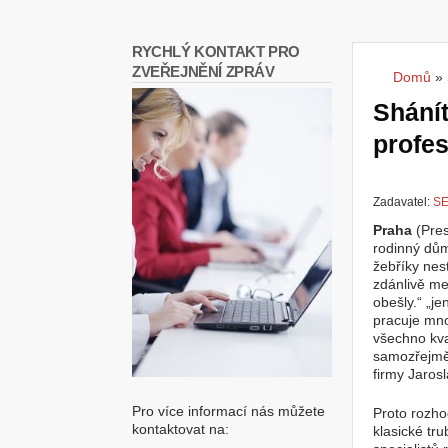
RYCHLÝ KONTAKT PRO
ZVEŘEJNĚNÍ ZPRÁV
Domů
»
Jste
Shánít
profes
Zadavatel:
SE
Praha
(Pres
rodinný dům
žebříky nest
zdánlivě me
obešly.“ „j
pracuje mno
všechno kva
samozřejmě 
firmy Jaros
Pro více informací nás můžete
Proto rozh
kontaktovat na:
klasické tr