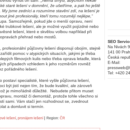
 rovnou vyřídit on sám.
„Nemá smysl, abychom někde
aké staré lešení v domnění, že ušetříme, a pak ho ještě
i. My jsme zedníci a rozumíme stavění zdí, na lešení je
mout jiné profesionály, kteří tomu rozumějí nejlépe,“
upa. Samozřejmě, pokud jde o menší opravu, není
cké trubkové lešení, ale je možné využít pojízdné nebo
ávěsné lešení, které e skvělou volbou například při
 opravách přehrad nebo mostů.
SEO Service
Na Nivách 
, profesionální půjčovny lešení disponují obojím, stejně
141 00
Prah
zařídit pomoc v atypických situacích, jakými je třeba
Česká repub
olepých filmových kulis nebo třeba oprava letadle, která
E-Mail:
rých případech vzhledem k jeho rozměrům rovněž
pressweb@kr
ez pořádného lešení.
Tel:
+420 2
 postaví specialisté, které vyšle půjčovna lešení,
ci být jistí nejen tím, že bude kvalitní, ale zároveň
což je mimořádně důležité. Nebudete přitom muset
dopravu, montáž či demontáž, protože tohle všechno si
jistí sami. Vám stačí jen rozhodnout se, zvednout
olat a domluvit si termín.
|
ové lešení
,
pronájem lešení
Region:
ČR