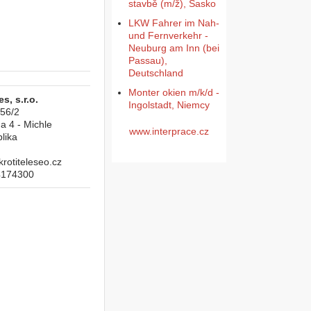
stavbě (m/ž), Sasko
LKW Fahrer im Nah-
und Fernverkehr -
Neuburg am Inn (bei
Passau),
Deutschland
Monter okien m/k/d -
s, s.r.o.
Ingolstadt, Niemcy
956/2
a 4 - Michle
www.interprace.cz
lika
otiteleseo.cz
4174300