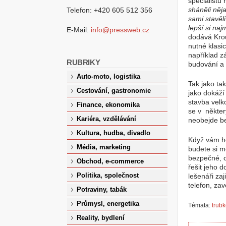
specialistů
sháněli něj
Telefon: +420 605 512 356
sami stavěl
lepší si naj
E-Mail:
info@pressweb.cz
dodává Kro
nutné klasi
například z
RUBRIKY
budování a
Auto-moto, logistika
Tak jako tak
Cestování, gastronomie
jako dokáží 
stavba velk
Finance, ekonomika
se v někte
Kariéra, vzdělávání
neobejde b
Kultura, hudba, divadlo
Když vám ho
Média, marketing
budete si mo
bezpečné, 
Obchod, e-commerce
řešit jeho 
Politika, společnost
lešenáři za
telefon, zav
Potraviny, tabák
Průmysl, energetika
Témata:
trubk
Reality, bydlení