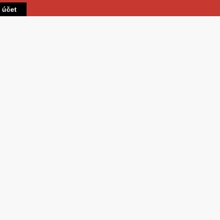
Přejít k hlavnímu obsahu
t účet