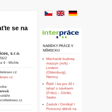
aťte se na
NABÍDKY PRÁCE V
NĚMECKU
ces, s.r.o.
956/2
Mechanik budowy
a 4 - Michle
maszyn (m/k) -
Lindern
(Oldenburg),
Niemcy
leseo.cz
Řidič /-ka pro 40 t
soba:
tahač s návěsem
arová
(Friko) – Görlitz,
celáře
Sasko
otiteleseo.cz
Zedník / Omítkář /
Pomocný dělník na